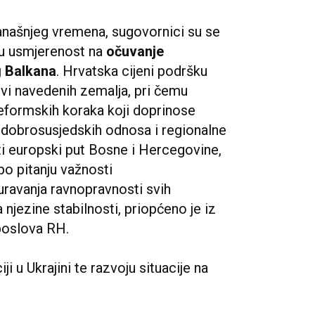
anašnjeg vremena, sugovornici su se
jnu usmjerenost na
očuvanje
g Balkana
. Hrvatska cijeni podršku
vi navedenih zemalja, pri čemu
eformskih koraka koji doprinose
 dobrosusjedskih odnosa i regionalne
ti europski put Bosne i Hercegovine,
po pitanju važnosti
guravanja ravnopravnosti svih
 njezine stabilnosti, priopćeno je iz
 poslova RH.
ji u Ukrajini te razvoju situacije na