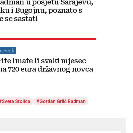
Radman u posjetu Sarajevu,
aku i Bugojnu, poznato s
e se sastati
rite imate li svaki mjesec
na 720 eura državnog novca
Sveta Stolica
Gordan Grlić Radman