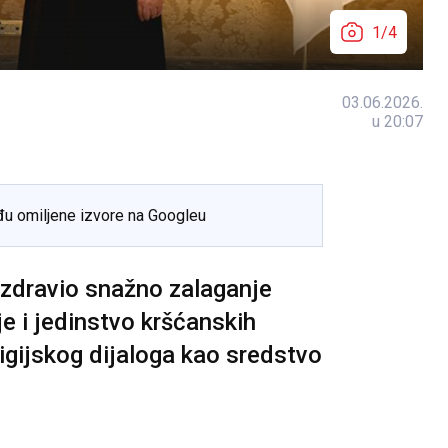
1/4
03.06.2026.
u 20:07
đu omiljene izvore na Googleu
ozdravio snažno zalaganje
je i jedinstvo kršćanskih
igijskog dijaloga kao sredstvo