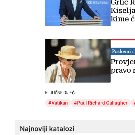
Grlić 
Kiselj
kime ć
Provje
pravo 
KLJUČNE RIJEČI
Vatikan
Paul Richard Gallagher