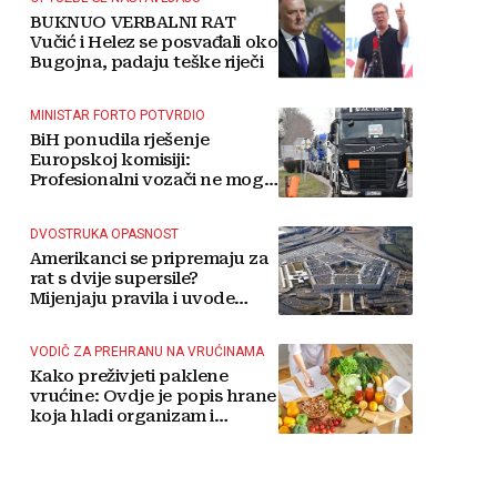
BUKNUO VERBALNI RAT
Vučić i Helez se posvađali oko
Bugojna, padaju teške riječi
MINISTAR FORTO POTVRDIO
BiH ponudila rješenje
Europskoj komisiji:
Profesionalni vozači ne mogu
više čekati
DVOSTRUKA OPASNOST
Amerikanci se pripremaju za
rat s dvije supersile?
Mijenjaju pravila i uvode
taktičko nuklearno oružje
VODIČ ZA PREHRANU NA VRUĆINAMA
Kako preživjeti paklene
vrućine: Ovdje je popis hrane
koja hladi organizam i
napitaka s kojima si činite
'medvjeđu uslugu'