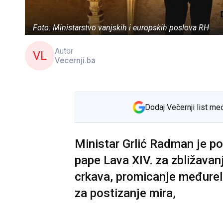
Foto: Ministarstvo vanjskih i europskih poslova RH
Autor
VL
Vecernji.ba
Dodaj Večernji list me
Ministar Grlić Radman je p
pape Lava XIV. za zbližavan
crkava, promicanje međurel
za postizanje mira,