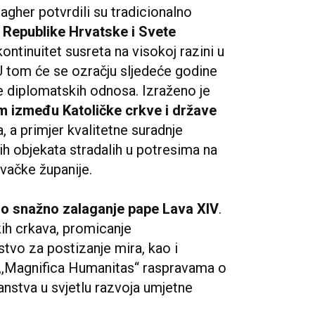
agher potvrdili su tradicionalno
Republike Hrvatske i Svete
kontinuitet susreta na visokoj razini u
U tom će se ozračju sljedeće godine
ave diplomatskih odnosa. Izraženo je
m između Katoličke crkve i države
 a primjer kvalitetne suradnje
kih objekata stradalih u potresima na
vačke županije.
o snažno zalaganje pape Lava XIV
.
kih crkava, promicanje
tvo za postizanje mira, kao i
 ,,Magnifica Humanitas“ raspravama o
anstva u svjetlu razvoja umjetne