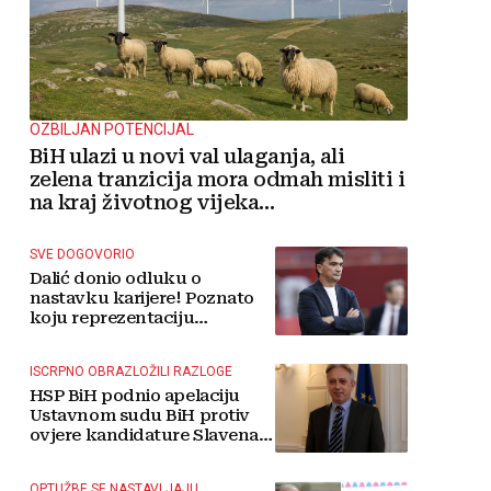
OZBILJAN POTENCIJAL
BiH ulazi u novi val ulaganja, ali
zelena tranzicija mora odmah misliti i
na kraj životnog vijeka
vjetroelektrana
SVE DOGOVORIO
Dalić donio odluku o
nastavku karijere! Poznato
koju reprezentaciju
preuzima
ISCRPNO OBRAZLOŽILI RAZLOGE
HSP BiH podnio apelaciju
Ustavnom sudu BiH protiv
ovjere kandidature Slavena
Kovačevića
OPTUŽBE SE NASTAVLJAJU