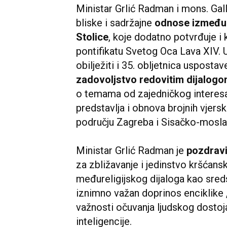
Ministar Grlić Radman i mons. Gall
bliske i sadržajne
odnose između 
Stolice
, koje dodatno potvrđuje i 
pontifikatu Svetog Oca Lava XIV. 
obilježiti i 35. obljetnica uspost
zadovoljstvo redovitim dijalogo
o temama od zajedničkog interesa,
predstavlja i obnova brojnih vjers
području Zagreba i Sisačko-mosla
Ministar Grlić Radman je
pozdravi
za zbližavanje i jedinstvo kršćans
međureligijskog dijaloga kao sreds
iznimno važan doprinos enciklike
važnosti očuvanja ljudskog dostoj
inteligencije.