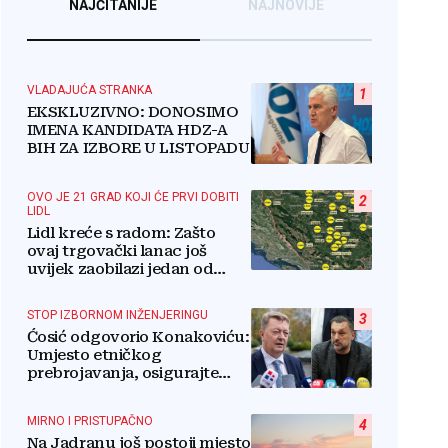
NAJČITANIJE
NAJNOVIJE
VLADAJUĆA STRANKA
1
EKSKLUZIVNO: DONOSIMO
IMENA KANDIDATA HDZ-A
BIH ZA IZBORE U LISTOPADU
OVO JE 21 GRAD KOJI ĆE PRVI DOBITI
2
LIDL
Lidl kreće s radom: Zašto
ovaj trgovački lanac još
uvijek zaobilazi jedan od
najvećih gradova u BiH?
STOP IZBORNOM INŽENJERINGU
3
Ćosić odgovorio Konakoviću:
Umjesto etničkog
prebrojavanja, osigurajte
stvarnu ravnopravnost
Hrvata
MIRNO I PRISTUPAČNO
4
Na Jadranu još postoji mjesto