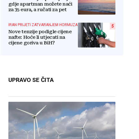
gdje apartman možete naći
za 35 eura, a ručati za pet
IRAN PRIJETI ZATVARANJEM HORMUZA
5
Nove tenzije podigle cijene
nafte: Hoće li utjecati na
cijene goriva u BiH?
UPRAVO SE ČITA