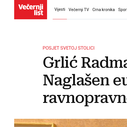
Vijesti
Večernji TV
Crna kronika
Spor
POSJET SVETOJ STOLICI
Grlić Radma
Naglašen eu
ravnopravn