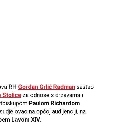
lova RH
Gordan Grlić Radman
sastao
 Stolice
za odnose s državama i
adbiskupom
Paulom Richardom
 sudjelovao na općoj audijenciji, na
Ocem Lavom XIV
.