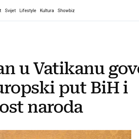
t
Svijet
Lifestyle
Kultura
Showbiz
n u Vatikanu govo
ropski put BiH i
ost naroda