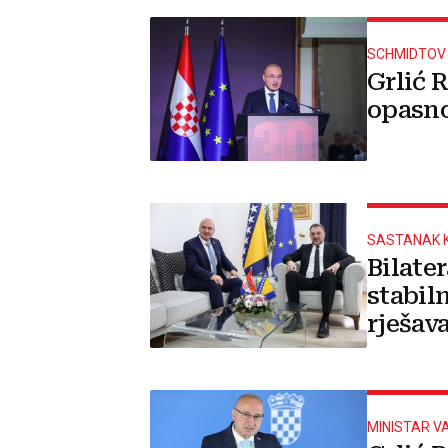
SCHMIDTOV
Grlić 
opasno
SASTANAK K
Bilate
stabiln
rješav
MINISTAR V