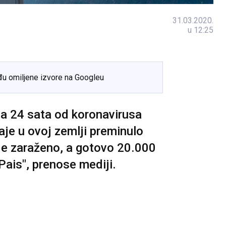
31.03.2020.
u 12:25
đu omiljene izvore na Googleu
ja 24 sata od koronavirusa
aje u ovoj zemlji preminulo
 je zaraženo, a gotovo 20.000
l Pais", prenose mediji.