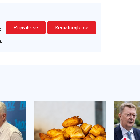
Prijavite se
Registrirajte se
ki
.