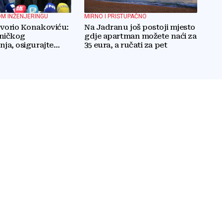
M INŽENJERINGU
MIRNO I PRISTUPAČNO
vorio Konakoviću:
Na Jadranu još postoji mjesto
tničkog
gdje apartman možete naći za
nja, osigurajte
35 eura, a ručati za pet
avnopravnost