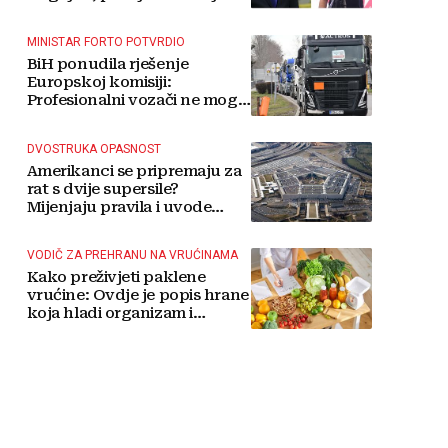
MINISTAR FORTO POTVRDIO
BiH ponudila rješenje
Europskoj komisiji:
Profesionalni vozači ne mogu
više čekati
DVOSTRUKA OPASNOST
Amerikanci se pripremaju za
rat s dvije supersile?
Mijenjaju pravila i uvode
taktičko nuklearno oružje
VODIČ ZA PREHRANU NA VRUĆINAMA
Kako preživjeti paklene
vrućine: Ovdje je popis hrane
koja hladi organizam i
napitaka s kojima si činite
'medvjeđu uslugu'