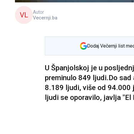
Autor
VL
Vecernji.ba
Dodaj Večernji list me
U Španjolskoj je u posljedn
preminulo 849 ljudi.Do sad 
8.189 ljudi, više od 94.000
ljudi se oporavilo, javlja "E