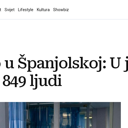
t
Svijet
Lifestyle
Kultura
Showbiz
 u Španjolskoj: U
849 ljudi