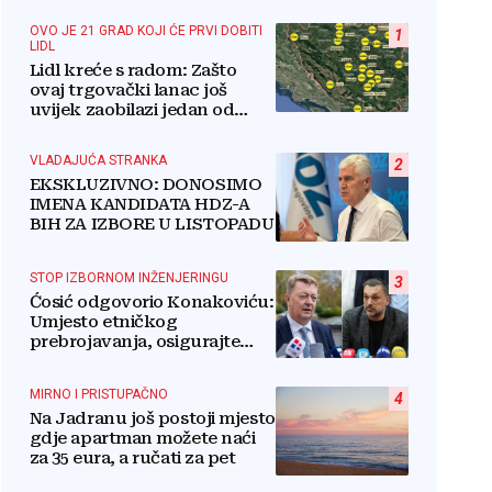
OVO JE 21 GRAD KOJI ĆE PRVI DOBITI
1
LIDL
Lidl kreće s radom: Zašto
ovaj trgovački lanac još
uvijek zaobilazi jedan od
najvećih gradova u BiH?
VLADAJUĆA STRANKA
2
EKSKLUZIVNO: DONOSIMO
IMENA KANDIDATA HDZ-A
BIH ZA IZBORE U LISTOPADU
STOP IZBORNOM INŽENJERINGU
3
Ćosić odgovorio Konakoviću:
Umjesto etničkog
prebrojavanja, osigurajte
stvarnu ravnopravnost
Hrvata
MIRNO I PRISTUPAČNO
4
Na Jadranu još postoji mjesto
gdje apartman možete naći
za 35 eura, a ručati za pet