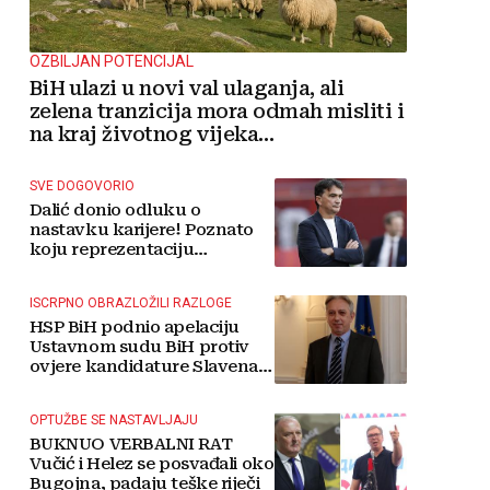
OZBILJAN POTENCIJAL
BiH ulazi u novi val ulaganja, ali
zelena tranzicija mora odmah misliti i
na kraj životnog vijeka
vjetroelektrana
SVE DOGOVORIO
Dalić donio odluku o
nastavku karijere! Poznato
koju reprezentaciju
preuzima
ISCRPNO OBRAZLOŽILI RAZLOGE
HSP BiH podnio apelaciju
Ustavnom sudu BiH protiv
ovjere kandidature Slavena
Kovačevića
OPTUŽBE SE NASTAVLJAJU
BUKNUO VERBALNI RAT
Vučić i Helez se posvađali oko
Bugojna, padaju teške riječi