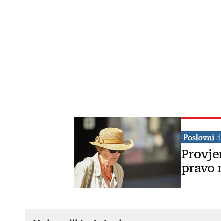
Provje
pravo 