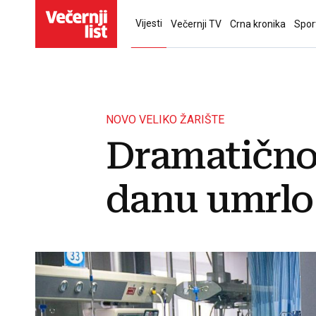
Vijesti
Večernji TV
Crna kronika
Spor
NOVO VELIKO ŽARIŠTE
Dramatično
danu umrlo 