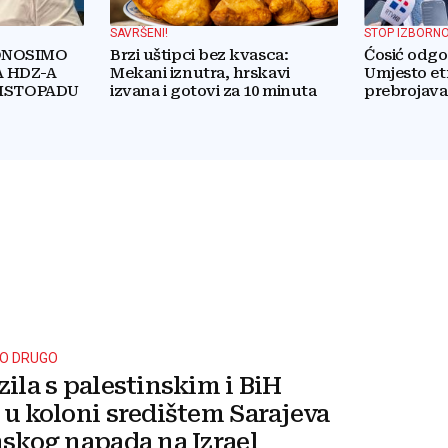
SAVRŠENI!
STOP IZBORNO
ONOSIMO
Brzi uštipci bez kvasca:
Ćosić odgo
 HDZ-A
Mekani iznutra, hrskavi
Umjesto e
LISTOPADU
izvana i gotovi za 10 minuta
prebrojava
stvarnu r
Hrvata
TO DRUGO
ila s palestinskim i BiH
u koloni središtem Sarajeva
skog napada na Izrael