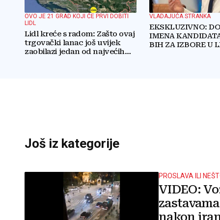
OVO JE 21 GRAD KOJI ĆE PRVI DOBITI
VLADAJUĆA STRANKA
LIDL
EKSKLUZIVNO: D
Lidl kreće s radom: Zašto ovaj
IMENA KANDIDATA
trgovački lanac još uvijek
BIH ZA IZBORE U 
zaobilazi jedan od najvećih
gradova u BiH?
Još iz kategorije
PROSLAVA ILI NEŠ
VIDEO: Voz
zastavama 
nakon iran