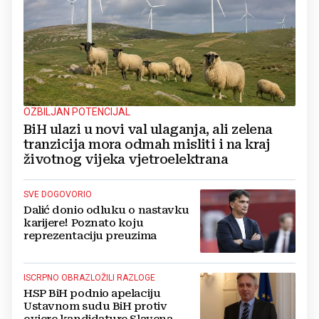
OZBILJAN POTENCIJAL
BiH ulazi u novi val ulaganja, ali zelena
tranzicija mora odmah misliti i na kraj
životnog vijeka vjetroelektrana
SVE DOGOVORIO
Dalić donio odluku o nastavku
karijere! Poznato koju
reprezentaciju preuzima
ISCRPNO OBRAZLOŽILI RAZLOGE
HSP BiH podnio apelaciju
Ustavnom sudu BiH protiv
ovjere kandidature Slavena