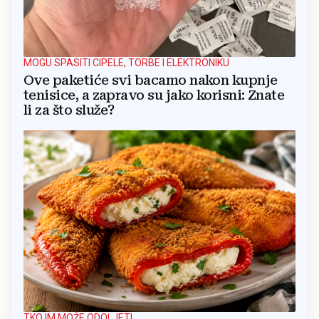
MOGU SPASITI CIPELE, TORBE I ELEKTRONIKU
Ove paketiće svi bacamo nakon kupnje
tenisice, a zapravo su jako korisni: Znate
li za što služe?
TKO IM MOŽE ODOLJETI...