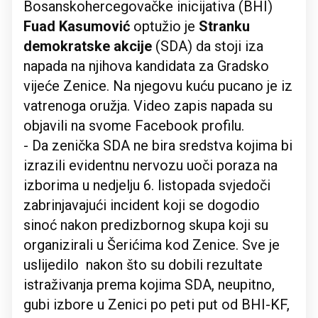
Bosanskohercegovačke inicijativa (BHI)
Fuad Kasumović
optužio je
Stranku
demokratske akcije
(SDA) da stoji iza
napada na njihova kandidata za Gradsko
vijeće Zenice. Na njegovu kuću pucano je iz
vatrenoga oružja. Video zapis napada su
objavili na svome Facebook profilu.
- Da zenička SDA ne bira sredstva kojima bi
izrazili evidentnu nervozu uoči poraza na
izborima u nedjelju 6. listopada svjedoči
zabrinjavajući incident koji se dogodio
sinoć nakon predizbornog skupa koji su
organizirali u Šerićima kod Zenice. Sve je
uslijedilo nakon što su dobili rezultate
istraživanja prema kojima SDA, neupitno,
gubi izbore u Zenici po peti put od BHI-KF,