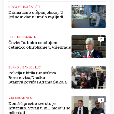
NOVO VELIKO ŽARIŠTE
Dramatično u Španjolskoj: U
jednom danu umrlo 849 ljudi
OSUDA DOGAĐAJA
2
Čović: Duboko osuđujem
četničko okupljanje u Višegradu
BURNO U BANJOJ LUCI
Policija uhitila Branislava
Borenovića,Draška
Stanivukovića i Adama Šukala
VIDEOKOMENTAR
4
Komšić prezire sve što je
hrvatsko. Stvari u BiH moraju se
mijenjati