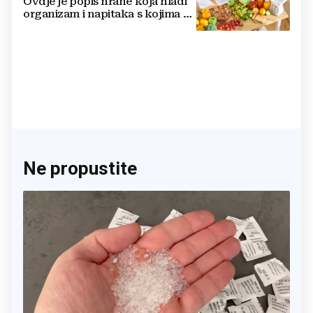
Ovdje je popis hrane koja hladi
organizam i napitaka s kojima si
činite 'medvjeđu uslugu'
Ne propustite