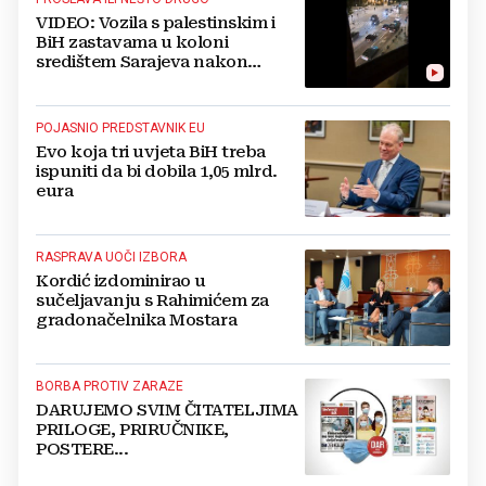
VIDEO: Vozila s palestinskim i
BiH zastavama u koloni
središtem Sarajeva nakon
iranskog napada na Izrael
POJASNIO PREDSTAVNIK EU
Evo koja tri uvjeta BiH treba
ispuniti da bi dobila 1,05 mlrd.
eura
RASPRAVA UOČI IZBORA
Kordić izdominirao u
sučeljavanju s Rahimićem za
gradonačelnika Mostara
BORBA PROTIV ZARAZE
DARUJEMO SVIM ČITATELJIMA
PRILOGE, PRIRUČNIKE,
POSTERE...