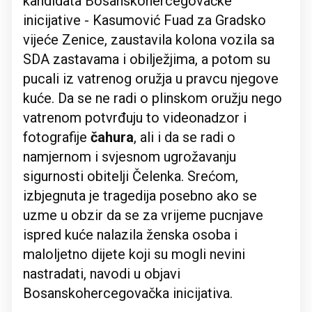
kandidata Bosanskohercegovačke
inicijative - Kasumović Fuad za Gradsko
vijeće Zenice, zaustavila kolona vozila sa
SDA zastavama i obilježjima, a potom su
pucali iz vatrenog oružja u pravcu njegove
kuće. Da se ne radi o plinskom oružju nego
vatrenom potvrđuju to videonadzor i
fotografije
čahura
, ali i da se radi o
namjernom i svjesnom ugrožavanju
sigurnosti obitelji Čelenka. Srećom,
izbjegnuta je tragedija posebno ako se
uzme u obzir da se za vrijeme pucnjave
ispred kuće nalazila ženska osoba i
maloljetno dijete koji su mogli nevini
nastradati, navodi u objavi
Bosanskohercegovačka inicijativa.