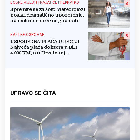
DOBRE VIJESTI TRAJAT ĆE PREKRATKO
4
Spremite se za šok: Meteorolozi
poslali dramatično upozorenje,
ovo nikome neće odgovarati
RAZLIKE OGROMNE
5
USPOREDBA PLAĆA U REGIJI
Najveća plaća doktora u BiH
4.000 KM, a u Hrvatskoj
najmanja 3.000 eura
UPRAVO SE ČITA