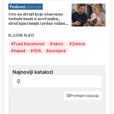
Ovo su stvari koje obavezno
trebate imati u novčaniku,
stručnjaci imaju i jedan važan
savjet
KLJUČNE RIJEČI
Fuad Kasumović
izbori.
Zenica
napad
SDA
pucnjava