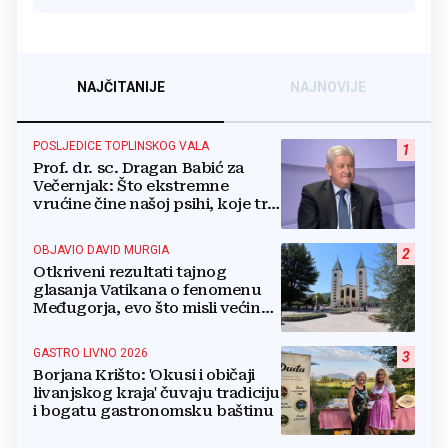
NAJČITANIJE
NAJNOVIJE
POSLJEDICE TOPLINSKOG VALA
1
Prof. dr. sc. Dragan Babić za
Večernjak: Što ekstremne
vrućine čine našoj psihi, koje tri
namirnice trebamo jesti, kako se
boriti...
OBJAVIO DAVID MURGIA
2
Otkriveni rezultati tajnog
glasanja Vatikana o fenomenu
Međugorja, evo što misli većina
crkevnih dužnosnika
GASTRO LIVNO 2026
3
Borjana Krišto: 'Okusi i običaji
livanjskog kraja' čuvaju tradiciju
i bogatu gastronomsku baštinu