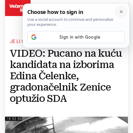
BiH
JE LI OVO PRIJETNJA KONKURENCIJI?
VIDEO: Pucano na kuću
kandidata na izborima
Edina Čelenke,
gradonačelnik Zenice
optužio SDA