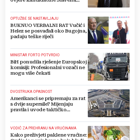
Kovačevića
OPTUŽBE SE NASTAVLJAJU
BUKNUO VERBALNI RAT Vučić i
Helez se posvađali oko Bugojna,
padaju teške riječi
MINISTAR FORTO POTVRDIO
BiH ponudila rješenje Europskoj
komisiji: Profesionalni vozači ne
mogu više čekati
DVOSTRUKA OPASNOST
Amerikanci se pripremaju za rat
s dvije supersile? Mijenjaju
pravila i uvode taktičko
nuklearno oružje
VODIČ ZA PREHRANU NA VRUĆINAMA
Kako preživjeti paklene vrućine: