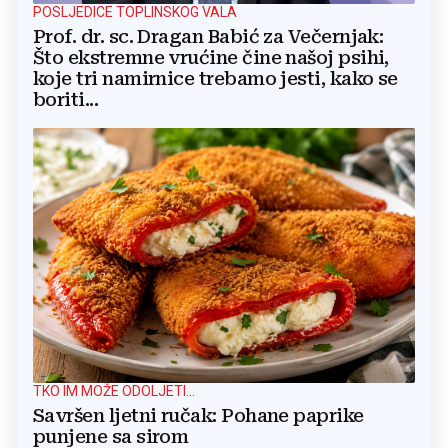
POSLJEDICE TOPLINSKOG VALA
Prof. dr. sc. Dragan Babić za Večernjak:
Što ekstremne vrućine čine našoj psihi,
koje tri namirnice trebamo jesti, kako se
boriti...
TKO IM MOŽE ODOLJETI...
Savršen ljetni ručak: Pohane paprike
punjene sa sirom