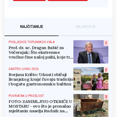
NAJČITANIJE
NAJNOVIJE
POSLJEDICE TOPLINSKOG VALA
1
Prof. dr. sc. Dragan Babić za
Večernjak: Što ekstremne
vrućine čine našoj psihi, koje tri
namirnice trebamo jesti, kako se
boriti...
GASTRO LIVNO 2026
2
Borjana Krišto: 'Okusi i običaji
livanjskog kraja' čuvaju tradiciju
i bogatu gastronomsku baštinu
POVRATAK U PROŠLOST
3
FOTO: ZANIMLJIVO OTKRIĆE U
MOSTARU - evo što je pronašao
mještanin naselja Rudnik na
svome imanju