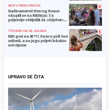
SKUP U PARKU PRIRODE
4
Radioamateri Herceg Bosne
okupili se na Blidinju: Uz
prijatelje obilježili 34. obljetnicu
osnutka
TOPLINSKI VAL NE JENJAVA
5
BiH gori na 38 °C: Sunce prži bez
milosti, a na jugu prijeti lokalno
nevrijeme
UPRAVO SE ČITA