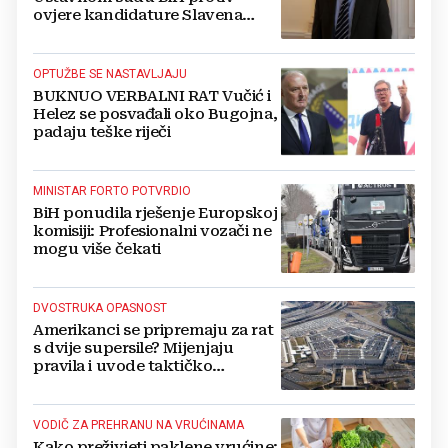
ovjere kandidature Slavena
Kovačevića
OPTUŽBE SE NASTAVLJAJU
BUKNUO VERBALNI RAT Vučić i
Helez se posvađali oko Bugojna,
padaju teške riječi
MINISTAR FORTO POTVRDIO
BiH ponudila rješenje Europskoj
komisiji: Profesionalni vozači ne
mogu više čekati
DVOSTRUKA OPASNOST
Amerikanci se pripremaju za rat
s dvije supersile? Mijenjaju
pravila i uvode taktičko
nuklearno oružje
VODIČ ZA PREHRANU NA VRUĆINAMA
Kako preživjeti paklene vrućine: