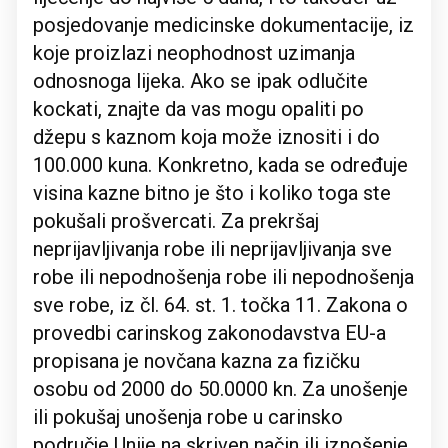
posjedovanje medicinske dokumentacije, iz
koje proizlazi neophodnost uzimanja
odnosnoga lijeka. Ako se ipak odlučite
kockati, znajte da vas mogu opaliti po
džepu s kaznom koja može iznositi i do
100.000 kuna. Konkretno, kada se određuje
visina kazne bitno je što i koliko toga ste
pokušali prošvercati. Za prekršaj
neprijavljivanja robe ili neprijavljivanja sve
robe ili nepodnošenja robe ili nepodnošenja
sve robe, iz čl. 64. st. 1. točka 11. Zakona o
provedbi carinskog zakonodavstva EU-a
propisana je novčana kazna za fizičku
osobu od 2000 do 50.0000 kn. Za unošenje
ili pokušaj unošenja robe u carinsko
područje Unije na skriven način ili iznošenje