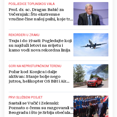
POSLJEDICE TOPLINSKOG VALA
Prof. dr. sc. Dragan Babić za
Večernjak: Što ekstremne
vrućine čine našoj psihi, koje tri
namirnice trebamo jesti, kako se
boriti...
REKORDERI U ZRAKU
Traju i do 19 sati: Pogledajte koji
su najduži letovi na svijetu i
kamo vodi nova rekordna linija
GORI NA NEPRISTUPAČNOM TERENU
Požar kod Konjica i dalje
aktivan: Stanje bolje nego
jutros, helikopter OS BiH i Air
Tractori pomogli u gašenju
PRVI SLUŽBENI POSJET
Sastali se Vučić i Zelenski:
Poznato o čemu su razgovarali u
Beogradu i što je Srbija obećala