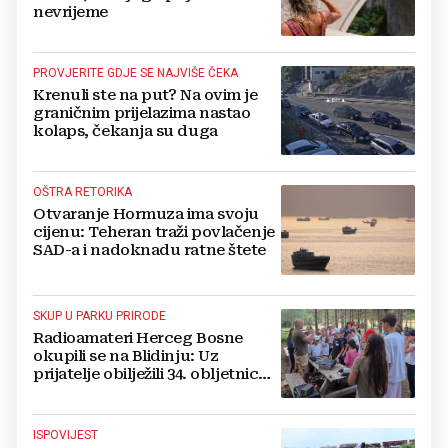
nevrijeme
PROVJERITE GDJE SE NAJVIŠE ČEKA
Krenuli ste na put? Na ovim je
graničnim prijelazima nastao
kolaps, čekanja su duga
OŠTRA RETORIKA
Otvaranje Hormuza ima svoju
cijenu: Teheran traži povlačenje
SAD-a i nadoknadu ratne štete
SKUP U PARKU PRIRODE
Radioamateri Herceg Bosne
okupili se na Blidinju: Uz
prijatelje obilježili 34. obljetnicu
osnutka
ISPOVIJEST