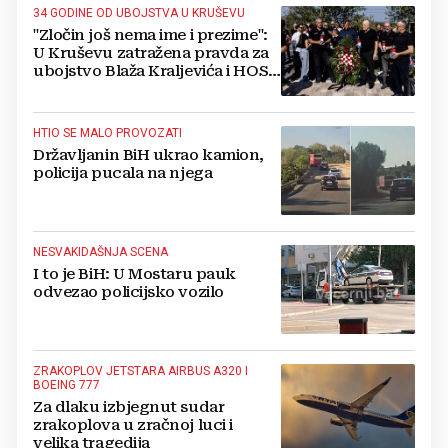
34 GODINE OD UBOJSTVA U KRUŠEVU
"Zločin još nema ime i prezime":
U Kruševu zatražena pravda za
ubojstvo Blaža Kraljevića i HOS-
ovaca
HTIO SE MALO PROVOZATI
Državljanin BiH ukrao kamion,
policija pucala na njega
NESVAKIDAŠNJA SCENA
I to je BiH: U Mostaru pauk
odvezao policijsko vozilo
ZRAKOPLOV JETSTARA AIRBUS A320 I
BOEING 777
Za dlaku izbjegnut sudar
zrakoplova u zračnoj luci i
velika tragedija