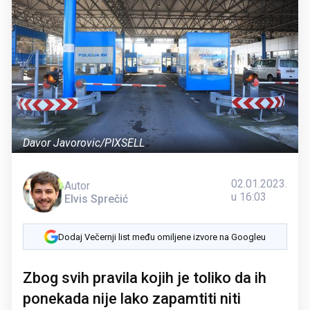
Davor Javorovic/PIXSELL
02.01.2023.
Autor
u 16:03
Elvis Sprečić
Dodaj Večernji list među omiljene izvore na Googleu
Zbog svih pravila kojih je toliko da ih
ponekada nije lako zapamtiti niti