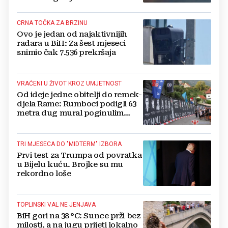
CRNA TOČKA ZA BRZINU
Ovo je jedan od najaktivnijih
radara u BiH: Za šest mjeseci
snimio čak 7.536 prekršaja
VRAĆENI U ŽIVOT KROZ UMJETNOST
Od ideje jedne obitelji do remek-
djela Rame: Rumboci podigli 63
metra dug mural poginulim
braniteljima
TRI MJESECA DO "MIDTERM" IZBORA
Prvi test za Trumpa od povratka
u Bijelu kuću. Brojke su mu
rekordno loše
TOPLINSKI VAL NE JENJAVA
BiH gori na 38 °C: Sunce prži bez
milosti, a na jugu prijeti lokalno