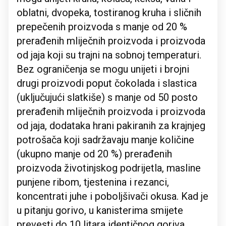
oblatni, dvopeka, tostiranog kruha i sličnih
prepečenih proizvoda s manje od 20 %
prerađenih mliječnih proizvoda i proizvoda
od jaja koji su trajni na sobnoj temperaturi.
Bez ograničenja se mogu unijeti i brojni
drugi proizvodi poput čokolada i slastica
(uključujući slatkiše) s manje od 50 posto
prerađenih mliječnih proizvoda i proizvoda
od jaja, dodataka hrani pakiranih za krajnjeg
potrošača koji sadržavaju manje količine
(ukupno manje od 20 %) prerađenih
proizvoda životinjskog podrijetla, masline
punjene ribom, tjestenina i rezanci,
koncentrati juhe i poboljšivači okusa. Kad je
u pitanju gorivo, u kanisterima smijete
prevesti do 10 litara identičnog goriva