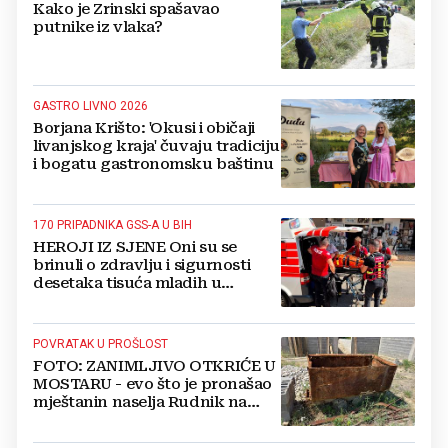
Kako je Zrinski spašavao
putnike iz vlaka?
GASTRO LIVNO 2026
Borjana Krišto: 'Okusi i običaji
livanjskog kraja' čuvaju tradiciju
i bogatu gastronomsku baštinu
170 PRIPADNIKA GSS-A U BIH
HEROJI IZ SJENE Oni su se
brinuli o zdravlju i sigurnosti
desetaka tisuća mladih u
Međugorju. DONOSIMO
FOTOGRAFIJE
POVRATAK U PROŠLOST
FOTO: ZANIMLJIVO OTKRIĆE U
MOSTARU - evo što je pronašao
mještanin naselja Rudnik na
svome imanju