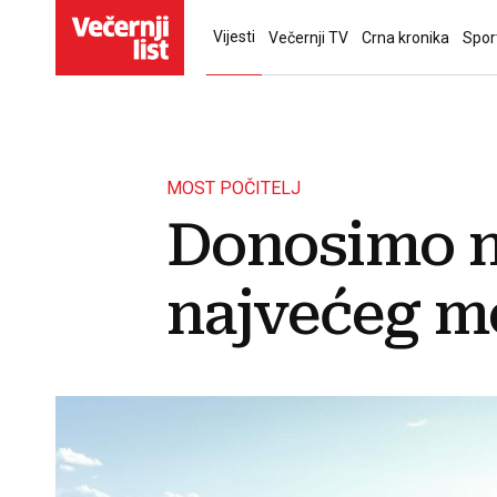
Vijesti
Večernji TV
Crna kronika
Spor
MOST POČITELJ
Donosimo na
najvećeg m