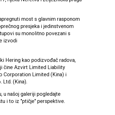
dnapregnuti most s glavnim rasponom
oprečnog presjeka i jedinstvenom
tupovi su monolitno povezani s
e izvodi
ški Hering kao podizvođač radova,
i čine Azvirt Limited Liability
 Corporation Limited (Kina) i
Ltd. (Kina).
 u našoj galeriji pogledajte
u i to iz "ptičje" perspektive.