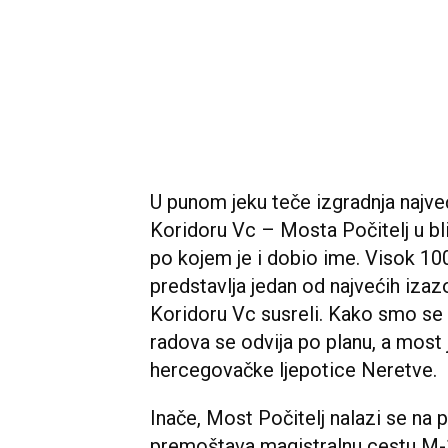
U punom jeku teče izgradnja najve
Koridoru Vc – Mosta Počitelj u bl
po kojem je i dobio ime. Visok 10
predstavlja jedan od najvećih izaz
Koridoru Vc susreli. Kako smo se u
radova se odvija po planu, a most
hercegovačke ljepotice Neretve.
Inače, Most Počitelj nalazi se na p
premoštava magistralnu cestu M-17