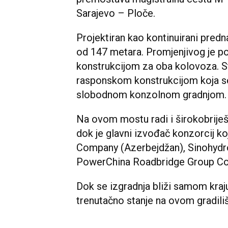
Sarajevo – Ploče.
Projektiran kao kontinuirani pre
od 147 metara. Promjenjivog je p
konstrukcijom za oba kolovoza. S
rasponskom konstrukcijom koja s
slobodnom konzolnom gradnjom.
Na ovom mostu radi i širokobrije
dok je glavni izvođač konzorcij koj
Company (Azerbejdžan), Sinohydro
PowerChina Roadbridge Group Co. 
Dok se izgradnja bliži samom kraju,
trenutačno stanje na ovom gradilišt