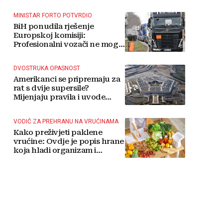
MINISTAR FORTO POTVRDIO
BiH ponudila rješenje
Europskoj komisiji:
Profesionalni vozači ne mogu
više čekati
DVOSTRUKA OPASNOST
Amerikanci se pripremaju za
rat s dvije supersile?
Mijenjaju pravila i uvode
taktičko nuklearno oružje
VODIČ ZA PREHRANU NA VRUĆINAMA
Kako preživjeti paklene
vrućine: Ovdje je popis hrane
koja hladi organizam i
napitaka s kojima si činite
'medvjeđu uslugu'