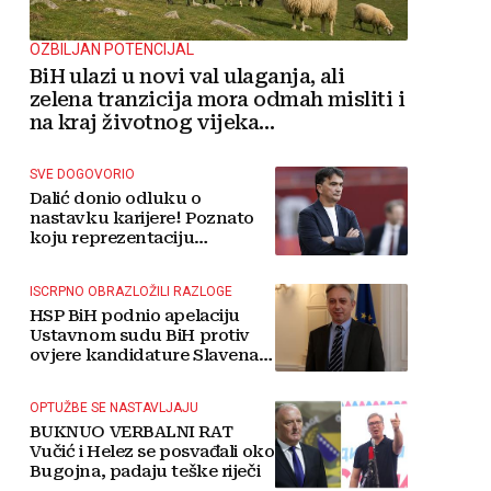
OZBILJAN POTENCIJAL
BiH ulazi u novi val ulaganja, ali
zelena tranzicija mora odmah misliti i
na kraj životnog vijeka
vjetroelektrana
SVE DOGOVORIO
Dalić donio odluku o
nastavku karijere! Poznato
koju reprezentaciju
preuzima
ISCRPNO OBRAZLOŽILI RAZLOGE
HSP BiH podnio apelaciju
Ustavnom sudu BiH protiv
ovjere kandidature Slavena
Kovačevića
OPTUŽBE SE NASTAVLJAJU
BUKNUO VERBALNI RAT
Vučić i Helez se posvađali oko
Bugojna, padaju teške riječi