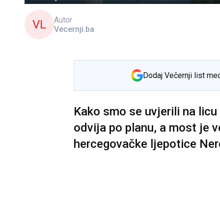
Autor
VL
Vecernji.ba
Dodaj Večernji list me
Kako smo se uvjerili na lic
odvija po planu, a most je 
hercegovačke ljepotice Ner