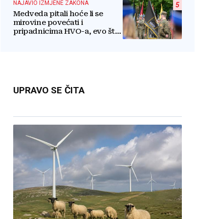
NAJAVIO IZMJENE ZAKONA
5
Medveda pitali hoće li se
mirovine povećati i
pripadnicima HVO-a, evo što
je rekao
UPRAVO SE ČITA