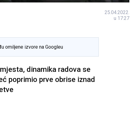
25.04.2022.
u 17:27
đu omiljene izvore na Googleu
u mjesta, dinamika radova se
već poprimio prve obrise iznad
etve