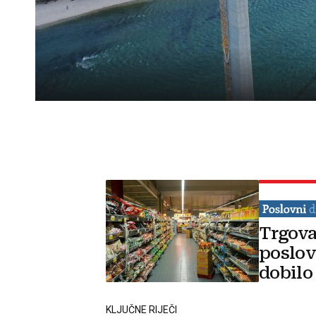
Trgova
poslov
dobilo
KLJUČNE RIJEČI