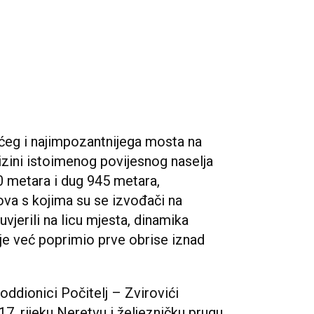
ćeg i najimpozantnijega mosta na
izini istoimenog povijesnog naselja
0 metara i dug 945 metara,
ova s kojima su se izvođači na
vjerili na licu mjesta, dinamika
 je već poprimio prve obrise iznad
oddionici Počitelj – Zvirovići
, rijeku Neretvu i željezničku prugu