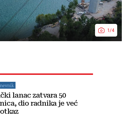
1/4
čki lanac zatvara 50
nica, dio radnika je već
 otkaz