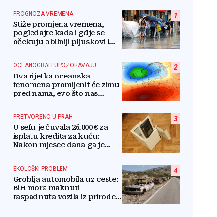
PROGNOZA VREMENA
1
Stiže promjena vremena,
pogledajte kada i gdje se
očekuju obilniji pljuskovi i
grmljavina
OCEANOGRAFI UPOZORAVAJU
2
Dva rijetka oceanska
fenomena promijenit će zimu
pred nama, evo što nas
očekuje
PRETVORENO U PRAH
3
U sefu je čuvala 26.000 € za
isplatu kredita za kuću:
Nakon mjesec dana ga je
otvorila, pozlilo joj je
EKOLOŠKI PROBLEM
4
Groblja automobila uz ceste:
BiH mora maknuti
raspadnuta vozila iz prirode i
pretvoriti ih u resurs