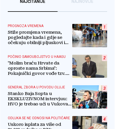
NAJČITANIJE
NAJNOVIJE
PROGNOZA VREMENA
1
Stiže promjena vremena,
pogledajte kada i gdje se
očekuju obilniji pljuskovi i
grmljavina
POČINIO SAMOUBOJSTVO U HAAGU
2
"Molim braću Hrvate da
oproste nama Srbima":
Pokajnički govor vođe tzv.
RSK i danas odzvanja na
obljetnicu Oluje
GENERAL ZBORA U POVODU OLUJE
3
Stanko Baja Sopta u
EKSKLUZIVNOM intervjuu:
HVO je trebao ući u Vukovar
preko Marinaca,
Bogdanovaca i Bršadina
ODLUKA SE NE ODNOSI NA POLITIČARE
4
Uskoro isplata za više od