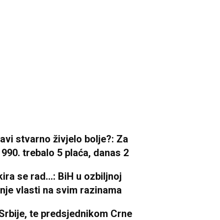
ržavi stvarno živjelo bolje?: Za
990. trebalo 5 plaća, danas 2
a se rad...: BiH u ozbiljnoj
ranje vlasti na svim razinama
Srbije, te predsjednikom Crne