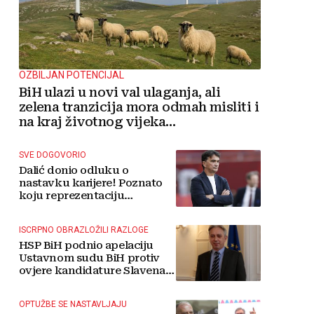
OZBILJAN POTENCIJAL
BiH ulazi u novi val ulaganja, ali
zelena tranzicija mora odmah misliti i
na kraj životnog vijeka
vjetroelektrana
SVE DOGOVORIO
Dalić donio odluku o
nastavku karijere! Poznato
koju reprezentaciju
preuzima
ISCRPNO OBRAZLOŽILI RAZLOGE
HSP BiH podnio apelaciju
Ustavnom sudu BiH protiv
ovjere kandidature Slavena
Kovačevića
OPTUŽBE SE NASTAVLJAJU