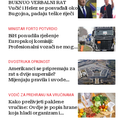
BUKNUO VERBALNI RAT
Vučić i Helez se posvađali oko
Bugojna, padaju teške riječi
MINISTAR FORTO POTVRDIO
BiH ponudila rješenje
Europskoj komisiji:
Profesionalni vozači ne mogu
više čekati
DVOSTRUKA OPASNOST
Amerikanci se pripremaju za
rat s dvije supersile?
Mijenjaju pravila i uvode
taktičko nuklearno oružje
VODIČ ZA PREHRANU NA VRUĆINAMA
Kako preživjeti paklene
vrućine: Ovdje je popis hrane
koja hladi organizam i
napitaka s kojima si činite
'medvjeđu uslugu'