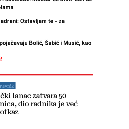
olama
adrani: Ostavljam te - za
jačavaju Bolić, Šabić i Musić, kao
i!
čki lanac zatvara 50
nica, dio radnika je već
 otkaz