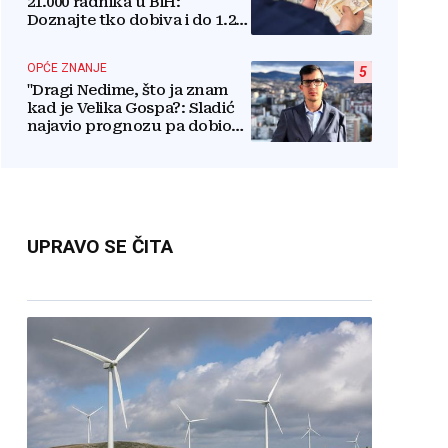
21.000 radnika u BiH:
Doznajte tko dobiva i do 1.200
KM više uz srpanjsku plaću
OPĆE ZNANJE
5
"Dragi Nedime, što ja znam
kad je Velika Gospa?: Sladić
najavio prognozu pa dobio
kritike
UPRAVO SE ČITA