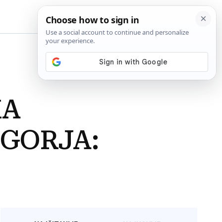
BiH
KA
GORJA: