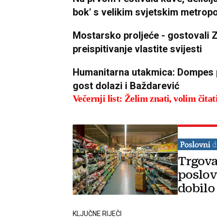
bok' s velikim svjetskim metrop
Mostarsko proljeće - gostovali Z
preispitivanje vlastite svijesti
Humanitarna utakmica: Dompes po
gost dolazi i Baždarević
Večernji list: Želim znati, volim čitat
Trgova
poslov
dobilo
KLJUČNE RIJEČI