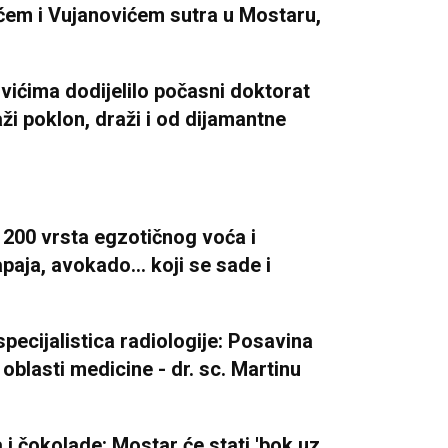
ćem i Vujanovićem sutra u Mostaru,
vićima dodijelilo počasni doktorat
ži poklon, draži i od dijamantne
200 vrsta egzotičnog voća i
paja, avokado... koji se sade i
specijalistica radiologije: Posavina
oblasti medicine - dr. sc. Martinu
 i čokolade: Mostar će stati 'bok uz