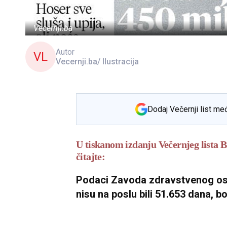
Vecernji.ba
Autor
VL
Vecernji.ba/ Ilustracija
Dodaj Večernji list me
U tiskanom izdanju Večernjeg lista Bi
čitajte:
Podaci Zavoda zdravstvenog osi
nisu na poslu bili 51.653 dana, bo