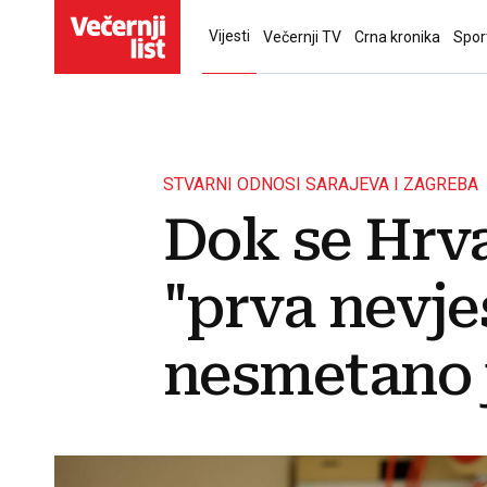
Vijesti
Večernji TV
Crna kronika
Spor
STVARNI ODNOSI SARAJEVA I ZAGREBA
Dok se Hrva
"prva nevje
nesmetano j