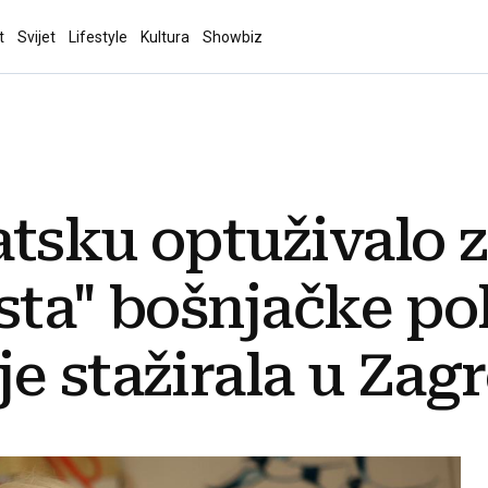
t
Svijet
Lifestyle
Kultura
Showbiz
tsku optuživalo 
sta" bošnjačke pol
e stažirala u Zag