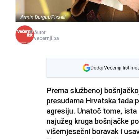
Armin Durgut/Pixsell
Autor
vecernji.ba
Dodaj Večernji list me
Prema službenoj bošnjačkoj 
presudama Hrvatska tada pr
agresiju. Unatoč tome, ista 
najužeg kruga bošnjačke pol
višemjesečni boravak i usav