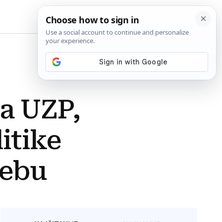
BiH
za UZP,
itike
rebu