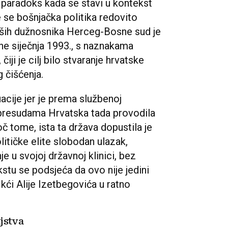
 paradoks kada se stavi u kontekst
 se bošnjačka politika redovito
vših dužnosnika Herceg-Bosne sud je
ne siječnja 1993., s naznakama
čiji je cilj bilo stvaranje hrvatske
 čišćenja.
uacije jer je prema službenoj
m presudama Hrvatska tada provodila
oč tome, ista ta država dopustila je
litičke elite slobodan ulazak,
e u svojoj državnoj klinici, bez
ekstu se podsjeća da ovo nije jedini
 kći Alije Izetbegovića u ratno
jstva