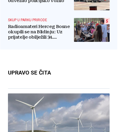
odvezao policijsko vozilo
SKUP U PARKU PRIRODE
5
Radioamateri Herceg Bosne
okupili se na Blidinju: Uz
prijatelje obilježili 34.
obljetnicu osnutka
UPRAVO SE ČITA