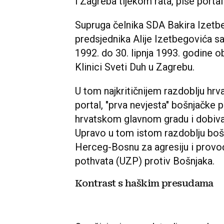
i Zagreba tijekom rata, piše porta
Supruga čelnika SDA Bakira Izetb
predsjednika Alije Izetbegovića sa
1992. do 30. lipnja 1993. godine ob
Klinici Sveti Duh u Zagrebu.
U tom najkritičnijem razdoblju hr
portal, "prva nevjesta" bošnjačke 
hrvatskom glavnom gradu i dobival
Upravo u tom istom razdoblju bošn
Herceg-Bosnu za agresiju i prov
pothvata (UZP) protiv Bošnjaka.
Kontrast s haškim presudama