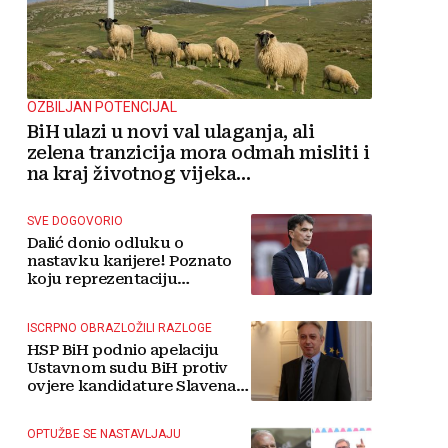
OZBILJAN POTENCIJAL
BiH ulazi u novi val ulaganja, ali
zelena tranzicija mora odmah misliti i
na kraj životnog vijeka
vjetroelektrana
SVE DOGOVORIO
Dalić donio odluku o
nastavku karijere! Poznato
koju reprezentaciju
preuzima
ISCRPNO OBRAZLOŽILI RAZLOGE
HSP BiH podnio apelaciju
Ustavnom sudu BiH protiv
ovjere kandidature Slavena
Kovačevića
OPTUŽBE SE NASTAVLJAJU