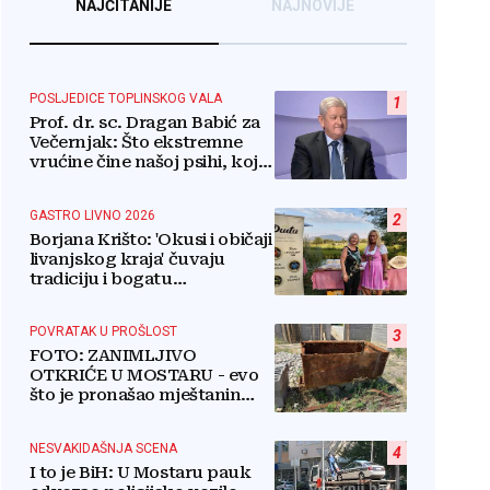
NAJČITANIJE
NAJNOVIJE
POSLJEDICE TOPLINSKOG VALA
1
Prof. dr. sc. Dragan Babić za
Večernjak: Što ekstremne
vrućine čine našoj psihi, koje
tri namirnice trebamo jesti,
kako se boriti...
GASTRO LIVNO 2026
2
Borjana Krišto: 'Okusi i običaji
livanjskog kraja' čuvaju
tradiciju i bogatu
gastronomsku baštinu
POVRATAK U PROŠLOST
3
FOTO: ZANIMLJIVO
OTKRIĆE U MOSTARU - evo
što je pronašao mještanin
naselja Rudnik na svome
imanju
NESVAKIDAŠNJA SCENA
4
I to je BiH: U Mostaru pauk