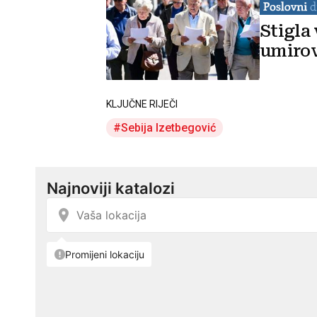
Stigla
umirov
KLJUČNE RIJEČI
Sebija Izetbegović