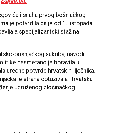
l
Zapad.ba.
egovića i snaha prvog bošnjačkog
ma je potvrdila da je od 1. listopada
avljala specijalizantski staž na
vatsko-bošnjačkog sukoba, navodi
politike nesmetano je boravila u
a uredne potvrde hrvatskih liječnika.
jačka je strana optuživala Hrvatsku i
ođenje udruženog zločinačkog