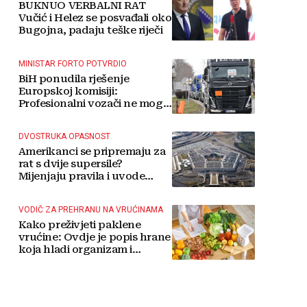
BUKNUO VERBALNI RAT
Vučić i Helez se posvađali oko
Bugojna, padaju teške riječi
MINISTAR FORTO POTVRDIO
BiH ponudila rješenje
Europskoj komisiji:
Profesionalni vozači ne mogu
više čekati
DVOSTRUKA OPASNOST
Amerikanci se pripremaju za
rat s dvije supersile?
Mijenjaju pravila i uvode
taktičko nuklearno oružje
VODIČ ZA PREHRANU NA VRUĆINAMA
Kako preživjeti paklene
vrućine: Ovdje je popis hrane
koja hladi organizam i
napitaka s kojima si činite
'medvjeđu uslugu'