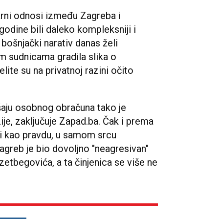
arni odnosi između Zagreba i
godine bili daleko kompleksniji i
 bošnjački narativ danas želi
im sudnicama gradila slika o
elite su na privatnoj razini očito
šaju osobnog obračuna tako je
je, zaključuje Zapad.ba. Čak i prema
vi kao pravdu, u samom srcu
greb je bio dovoljno "neagresivan"
zetbegovića, a ta činjenica se više ne