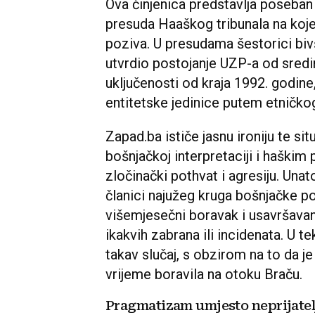
Ova činjenica predstavlja poseban
presuda Haaškog tribunala na koje
poziva. U presudama šestorici bi
utvrdio postojanje UZP-a od sredi
uključenosti od kraja 1992. godine, 
entitetske jedinice putem etničkog
Zapad.ba ističe jasnu ironiju te sit
bošnjačkoj interpretaciji i haški
zločinački pothvat i agresiju. Unat
članici najužeg kruga bošnjačke po
višemjesečni boravak i usavršavanj
ikakvih zabrana ili incidenata. U t
takav slučaj, s obzirom na to da je
vrijeme boravila na otoku Braču.
Pragmatizam umjesto neprijatel