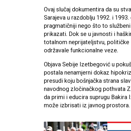
Ovaj slučaj dokumentira da su stv
Sarajeva u razdoblju 1992. i 1993. 
pragmatičniji nego što to službeni
prikazati. Dok se u javnosti i hašk
totalnom neprijateljstvu, političke 
održavale funkcionalne veze.
Objava Sebije Izetbegović u poku
postala nenamjerni dokaz hipokrizi
presudi koju bošnjačka strana sla
navodnog zločinačkog pothvata Za
da primi i educira suprugu Bakira I
može izbrisati iz javnog prostora.