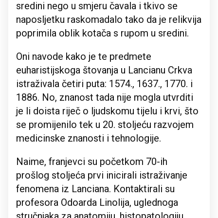
sredini nego u smjeru čavala i tkivo se
naposljetku raskomadalo tako da je relikvija
poprimila oblik kotača s rupom u sredini.
Oni navode kako je te predmete
euharistijskoga štovanja u Lancianu Crkva
istraživala četiri puta: 1574., 1637., 1770. i
1886. No, znanost tada nije mogla utvrditi
je li doista riječ o ljudskomu tijelu i krvi, što
se promijenilo tek u 20. stoljeću razvojem
medicinske znanosti i tehnologije.
Naime, franjevci su početkom 70-ih
prošlog stoljeća prvi inicirali istraživanje
fenomena iz Lanciana. Kontaktirali su
profesora Odoarda Linolija, uglednoga
stručnjaka za anatomiju, histopatologiju,