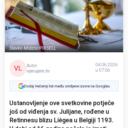
Slavko Midzor/PIXSELL
04.06.2026.
Autor
VL
u 07:06
vjerujem.hr
Dodaj Večernji list među omiljene izvore na Googleu
Ustanovljenje ove svetkovine potječe
još od viđenja sv. Julijane, rođene u
Retinnesu blizu Liègea u Belgiji 1193.