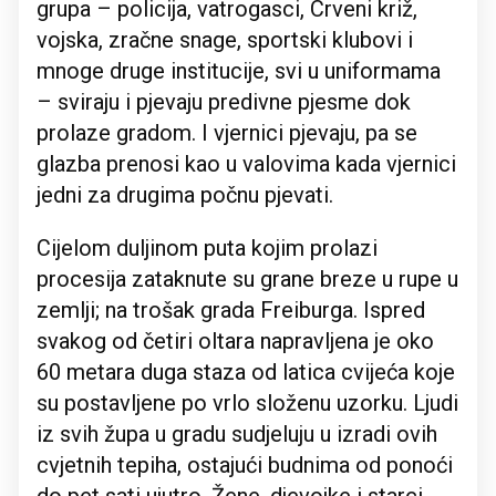
grupa – policija, vatrogasci, Crveni križ,
vojska, zračne snage, sportski klubovi i
mnoge druge institucije, svi u uniformama
– sviraju i pjevaju predivne pjesme dok
prolaze gradom. I vjernici pjevaju, pa se
glazba prenosi kao u valovima kada vjernici
jedni za drugima počnu pjevati.
Cijelom duljinom puta kojim prolazi
procesija zataknute su grane breze u rupe u
zemlji; na trošak grada Freiburga. Ispred
svakog od četiri oltara napravljena je oko
60 metara duga staza od latica cvijeća koje
su postavljene po vrlo složenu uzorku. Ljudi
iz svih župa u gradu sudjeluju u izradi ovih
cvjetnih tepiha, ostajući budnima od ponoći