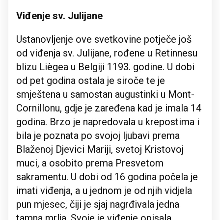
Viđenje sv. Julijane
Ustanovljenje ove svetkovine potječe još
od viđenja sv. Julijane, rođene u Retinnesu
blizu Liègea u Belgiji 1193. godine. U dobi
od pet godina ostala je siroče te je
smještena u samostan augustinki u Mont-
Cornillonu, gdje je zaređena kad je imala 14
godina. Brzo je napredovala u krepostima i
bila je poznata po svojoj ljubavi prema
Blaženoj Djevici Mariji, svetoj Kristovoj
muci, a osobito prema Presvetom
sakramentu. U dobi od 16 godina počela je
imati viđenja, a u jednom je od njih vidjela
pun mjesec, čiji je sjaj nagrđivala jedna
tamna mrlja. Svoje je viđenje opisala