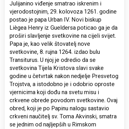
Julijanino viđenje smatrao iskrenim i
vjerodostojnim, 29. kolovoza 1261. godine
postao je papa Urban IV. Novi biskup
Liègea Henry iz Gueldersa poticao ga je da
proširi slavljenje svetkovine na cijeli svijet.
Papa je, kao velik štovatelj nove
svetkovine, 8. rujna 1264. izdao bulu
Transiturus. U njoj je odredio da se
svetkovina Tijela Kristova slavi svake
godine u četvrtak nakon nedjelje Presvetog
Trojstva, a istodobno je i odobrio oproste
vjernicima koji dođu na svetu misu i
crkvene obrede povodom svetkovine. Ovaj
obred, koji je po Papinu nalogu sastavio
crkveni naučitelj sv. Toma Akvinski, smatra
se jednim od najljepših u Rimskom