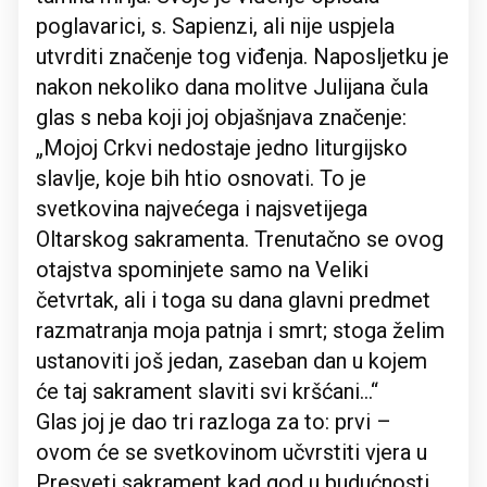
poglavarici, s. Sapienzi, ali nije uspjela
utvrditi značenje tog viđenja. Naposljetku je
nakon nekoliko dana molitve Julijana čula
glas s neba koji joj objašnjava značenje:
„Mojoj Crkvi nedostaje jedno liturgijsko
slavlje, koje bih htio osnovati. To je
svetkovina najvećega i najsvetijega
Oltarskog sakramenta. Trenutačno se ovog
otajstva spominjete samo na Veliki
četvrtak, ali i toga su dana glavni predmet
razmatranja moja patnja i smrt; stoga želim
ustanoviti još jedan, zaseban dan u kojem
će taj sakrament slaviti svi kršćani…“
Glas joj je dao tri razloga za to: prvi –
ovom će se svetkovinom učvrstiti vjera u
Presveti sakrament kad god u budućnosti