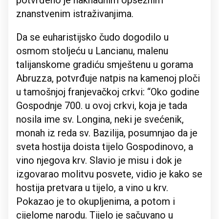
potvrđeno je naknadnim opsežnim
znanstvenim istraživanjima.
Da se euharistijsko čudo dogodilo u
osmom stoljeću u Lancianu, malenu
talijanskome gradiću smještenu u gorama
Abruzza, potvrđuje natpis na kamenoj ploči
u tamošnjoj franjevačkoj crkvi: “Oko godine
Gospodnje 700. u ovoj crkvi, koja je tada
nosila ime sv. Longina, neki je svećenik,
monah iz reda sv. Bazilija, posumnjao da je
sveta hostija doista tijelo Gospodinovo, a
vino njegova krv. Slavio je misu i dok je
izgovarao molitvu posvete, vidio je kako se
hostija pretvara u tijelo, a vino u krv.
Pokazao je to okupljenima, a potom i
cijelome narodu. Tijelo je sačuvano u