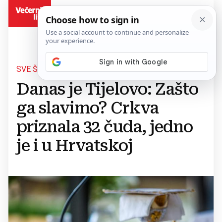
BiH
SVE ŠTO NISTE ZNALI...
Danas je Tijelovo: Zašto
ga slavimo? Crkva
priznala 32 čuda, jedno
je i u Hrvatskoj