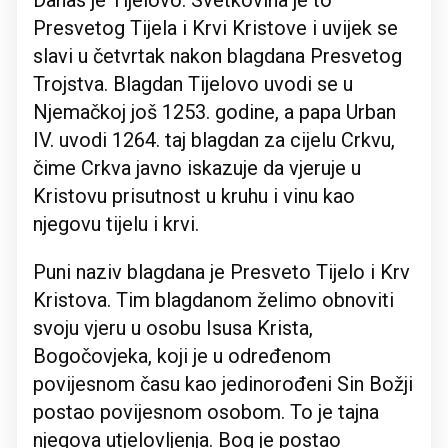
Danas je Tijelovo. Svetkovina je to
Presvetog Tijela i Krvi Kristove i uvijek se
slavi u četvrtak nakon blagdana Presvetog
Trojstva. Blagdan Tijelovo uvodi se u
Njemačkoj još 1253. godine, a papa Urban
IV. uvodi 1264. taj blagdan za cijelu Crkvu,
čime Crkva javno iskazuje da vjeruje u
Kristovu prisutnost u kruhu i vinu kao
njegovu tijelu i krvi.
Puni naziv blagdana je Presveto Tijelo i Krv
Kristova. Tim blagdanom želimo obnoviti
svoju vjeru u osobu Isusa Krista,
Bogočovjeka, koji je u određenom
povijesnom času kao jedinorođeni Sin Božji
postao povijesnom osobom. To je tajna
njegova utjelovljenja. Bog je postao