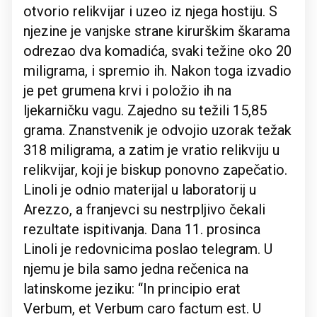
otvorio relikvijar i uzeo iz njega hostiju. S
njezine je vanjske strane kirurškim škarama
odrezao dva komadića, svaki težine oko 20
miligrama, i spremio ih. Nakon toga izvadio
je pet grumena krvi i položio ih na
ljekarničku vagu. Zajedno su težili 15,85
grama. Znanstvenik je odvojio uzorak težak
318 miligrama, a zatim je vratio relikviju u
relikvijar, koji je biskup ponovno zapečatio.
Linoli je odnio materijal u laboratorij u
Arezzo, a franjevci su nestrpljivo čekali
rezultate ispitivanja. Dana 11. prosinca
Linoli je redovnicima poslao telegram. U
njemu je bila samo jedna rečenica na
latinskome jeziku: “In principio erat
Verbum, et Verbum caro factum est. U