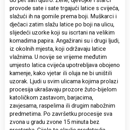
do pet sati ujutro. Žene, djevojke i starci
provode sate i sate trgajući latice s cvijeća,
slažući ih na gomile prema boji. Muškarci i
dječaci zatim slažu latice po boji na ulicu,
slijedeći uzorke koji su iscrtani na velikim
komadima papira. Angažirani su i drugi ljudi,
iz okolnih mjesta, koji održavaju latice
vlažnima. U novije se vrijeme međutim
umjesto latica cvijeća upotrebljava obojeno
kamenje, kako vjetar ili oluja ne bi uništili
uzorak. Ljudi u svim ulicama kojima prolazi
procesija ukrašavaju prozore žuto-bijelom
katoličkom zastavom, barjacima,
zavjesama, raspelima ili drugim nabožnim
predmetima. Po završetku procesije sva
zvona u gradu zvone 15 minuta bez