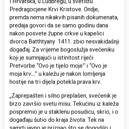
i Hrvatska, u Ludbregu, u svetištu
Predragocjene Krvi Kristove. Ondje,
premda nema nikakvih pisanih dokumenata,
predaja govori da se samo godinu dana
nakon posvete župne crkve u kapelici
dvorca Batthtyany 1411. zbio nesvakidašnji
događaj. Za vrijeme bogoslužja svećeniku
koji je sumnjajući u istinitost riječi
Pretvorbe “Ovo je tijelo moje” i “Ovo je
moja krv….” u kaležu je nakon lomljenja
hostije na tri dijela potekla prava krv.
„Zaprepašten i silno preplašen, svećenik je
brzo završio svetu misu. Tekućinu iz kaleža
pospremio je u staklenu posudicu, skrio, i o
događaju šutio do kraja života. Tek na
samrti javno je priznao što se dogodilo i