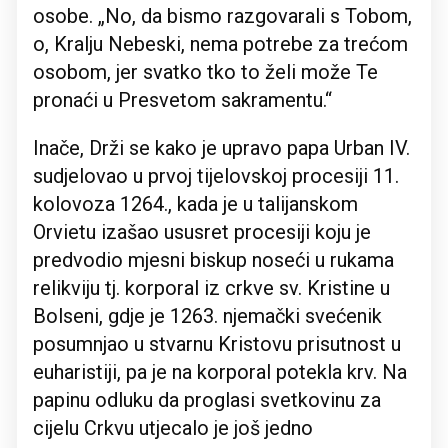
osobe. „No, da bismo razgovarali s Tobom,
o, Kralju Nebeski, nema potrebe za trećom
osobom, jer svatko tko to želi može Te
pronaći u Presvetom sakramentu.“
Inače, Drži se kako je upravo papa Urban IV.
sudjelovao u prvoj tijelovskoj procesiji 11.
kolovoza 1264., kada je u talijanskom
Orvietu izašao ususret procesiji koju je
predvodio mjesni biskup noseći u rukama
relikviju tj. korporal iz crkve sv. Kristine u
Bolseni, gdje je 1263. njemački svećenik
posumnjao u stvarnu Kristovu prisutnost u
euharistiji, pa je na korporal potekla krv. Na
papinu odluku da proglasi svetkovinu za
cijelu Crkvu utjecalo je još jedno