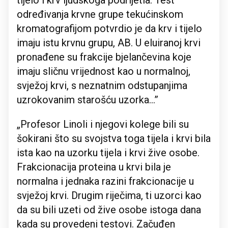
tijelo i krv ljudskoga podrijetla. Test
određivanja krvne grupe tekućinskom
kromatografijom potvrdio je da krv i tijelo
imaju istu krvnu grupu, AB. U eluiranoj krvi
pronađene su frakcije bjelančevina koje
imaju sličnu vrijednost kao u normalnoj,
svježoj krvi, s neznatnim odstupanjima
uzrokovanim starošću uzorka…”
„Profesor Linoli i njegovi kolege bili su
šokirani što su svojstva toga tijela i krvi bila
ista kao na uzorku tijela i krvi žive osobe.
Frakcionacija proteina u krvi bila je
normalna i jednaka razini frakcionacije u
svježoj krvi. Drugim riječima, ti uzorci kao
da su bili uzeti od žive osobe istoga dana
kada su provedeni testovi. Začuđen