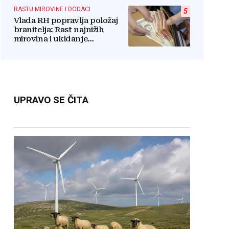
RASTU MIROVINE I DODACI
5
Vlada RH popravlja položaj
branitelja: Rast najnižih
mirovina i ukidanje
smanjenja osjetit će se i u BiH
UPRAVO SE ČITA