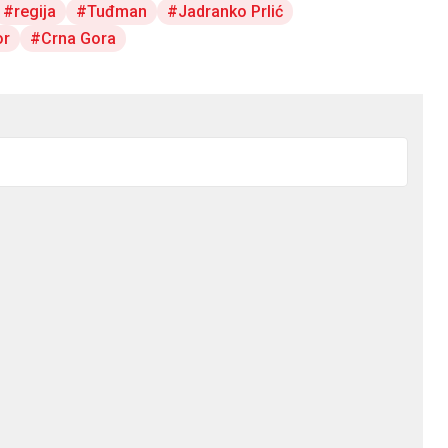
regija
Tuđman
Jadranko Prlić
or
Crna Gora