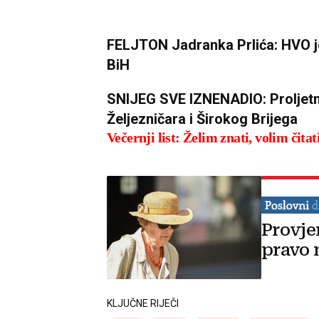
FELJTON Jadranka Prlića: HVO je
BiH
SNIJEG SVE IZNENADIO: Proljetn
Željezničara i Širokog Brijega
Večernji list: Želim znati, volim čitat
Provje
pravo 
KLJUČNE RIJEČI