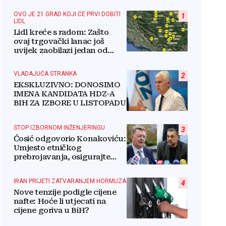
OVO JE 21 GRAD KOJI ĆE PRVI DOBITI
1
LIDL
Lidl kreće s radom: Zašto
ovaj trgovački lanac još
uvijek zaobilazi jedan od
najvećih gradova u BiH?
VLADAJUĆA STRANKA
2
EKSKLUZIVNO: DONOSIMO
IMENA KANDIDATA HDZ-A
BIH ZA IZBORE U LISTOPADU
STOP IZBORNOM INŽENJERINGU
3
Ćosić odgovorio Konakoviću:
Umjesto etničkog
prebrojavanja, osigurajte
stvarnu ravnopravnost
Hrvata
IRAN PRIJETI ZATVARANJEM HORMUZA
4
Nove tenzije podigle cijene
nafte: Hoće li utjecati na
cijene goriva u BiH?