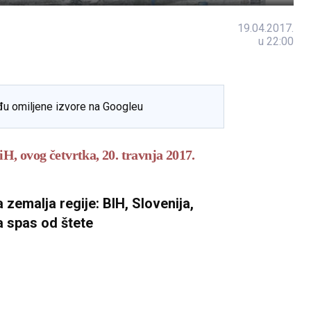
19.04.2017.
u 22:00
đu omiljene izvore na Googleu
H, ovog četvrtka, 20. travnja 2017.
zemalja regije: BIH, Slovenija,
a spas od štete