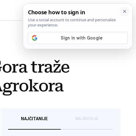
BiH
Gora traže
Agrokora
NAJČITANIJE
NAJNOVIJE