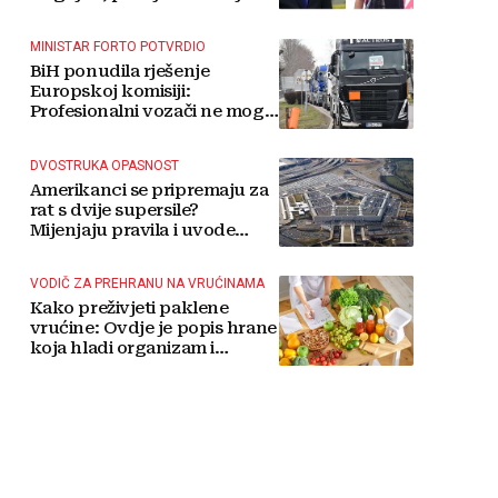
MINISTAR FORTO POTVRDIO
BiH ponudila rješenje
Europskoj komisiji:
Profesionalni vozači ne mogu
više čekati
DVOSTRUKA OPASNOST
Amerikanci se pripremaju za
rat s dvije supersile?
Mijenjaju pravila i uvode
taktičko nuklearno oružje
VODIČ ZA PREHRANU NA VRUĆINAMA
Kako preživjeti paklene
vrućine: Ovdje je popis hrane
koja hladi organizam i
napitaka s kojima si činite
'medvjeđu uslugu'