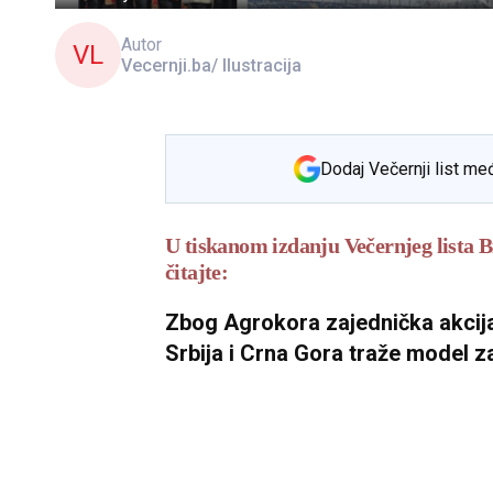
Autor
VL
Vecernji.ba/ Ilustracija
Dodaj Večernji list me
U tiskanom izdanju Večernjeg lista Bi
čitajte:
Zbog Agrokora zajednička akcija 
Srbija i Crna Gora traže model z