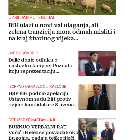
OZBILJAN POTENCIJAL
BiH ulazi u novi val ulaganja, ali
zelena tranzicija mora odmah misliti i
na kraj životnog vijeka
vjetroelektrana
SVE DOGOVORIO
Dalić donio odluku o
nastavku karijere! Poznato
koju reprezentaciju
preuzima
ISCRPNO OBRAZLOŽILI RAZLOGE
HSP BiH podnio apelaciju
Ustavnom sudu BiH protiv
ovjere kandidature Slavena
Kovačevića
OPTUŽBE SE NASTAVLJAJU
BUKNUO VERBALNI RAT
Vučić i Helez se posvađali oko
Bugojna, padaju teške riječi