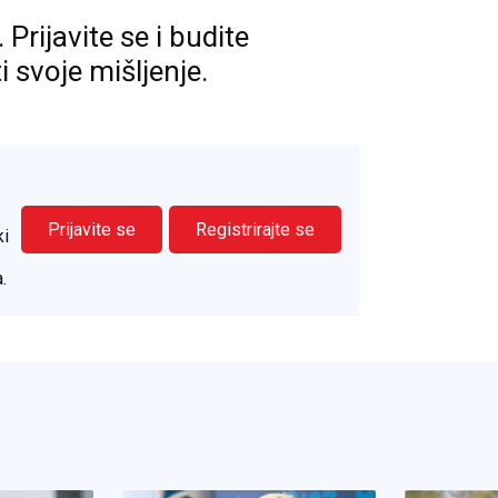
rijavite se i budite
ti svoje mišljenje.
Prijavite se
Registrirajte se
ki
.