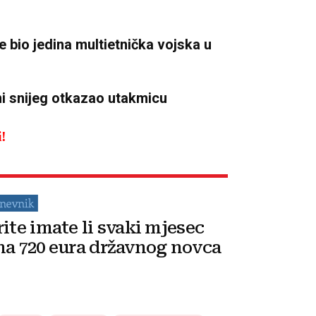
 bio jedina multietnička vojska u
i snijeg otkazao utakmicu
i!
rite imate li svaki mjesec
na 720 eura državnog novca