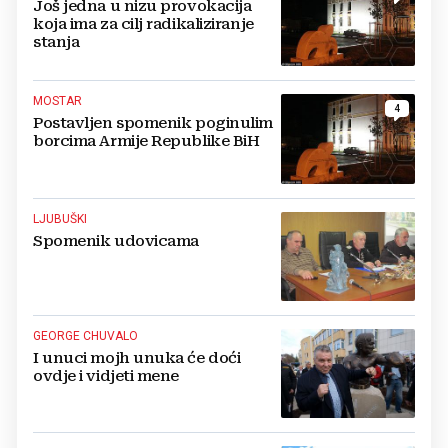
Još jedna u nizu provokacija
koja ima za cilj radikaliziranje
stanja
MOSTAR
4
Postavljen spomenik poginulim
borcima Armije Republike BiH
LJUBUŠKI
Spomenik udovicama
GEORGE CHUVALO
I unuci mojh unuka će doći
ovdje i vidjeti mene