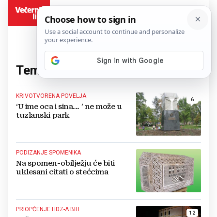
BiH
Tema:
spomenik
(90 članaka)
KRIVOTVORENA POVELJA
6
‘U ime oca i sina... ’ ne može u
tuzlanski park
PODIZANJE SPOMENIKA
Na spomen-obilježju će biti
uklesani citati o stećcima
PRIOPĆENJE HDZ-A BIH
12