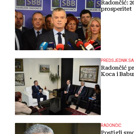
Radončić: 2
prosperitet
PREDSJEDNIK S
Radončić pr
Koca i Babu
RADONČIĆ:
Postigli smo