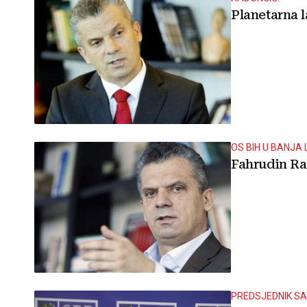
Planetarna l
OS BIH U BANJA 
Fahrudin Ra
PREDSJEDNIK S