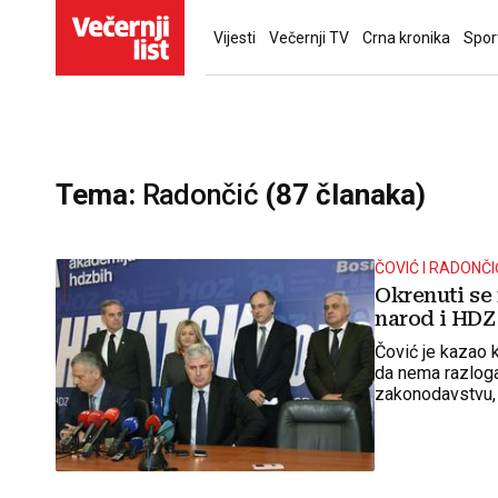
Vijesti
Večernji TV
Crna kronika
Spor
Tema:
Radončić
(87 članaka)
ČOVIĆ I RADONČI
Okrenuti se 
narod i HDZ 
Čović je kazao 
da nema razloga
zakonodavstvu,