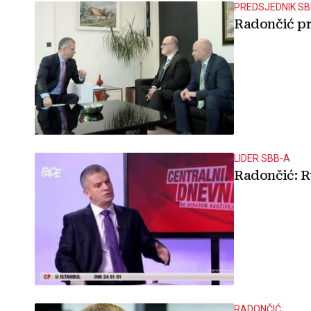
PREDSJEDNIK SB
Radončić pr
LIDER SBB-A
Radončić: R
RADONČIĆ: