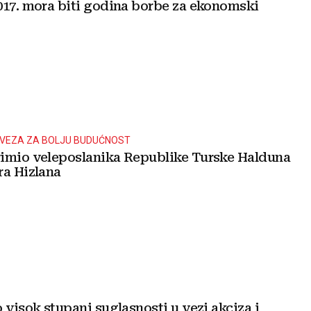
017. mora biti godina borbe za ekonomski
AVEZA ZA BOLJU BUDUĆNOST
imio veleposlanika Republike Turske Halduna
ra Hizlana
 visok stupanj suglasnosti u vezi akciza i