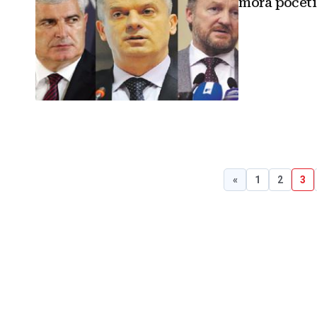
mora početi 
«
1
2
3