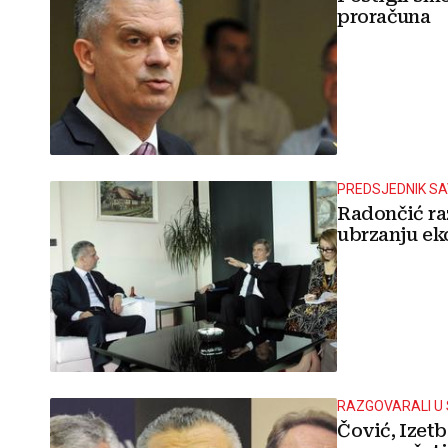
proračuna
PREDSJEDNIK S
Radončić r
ubrzanju ek
RAZGOVARALI U
Čović, Izetb