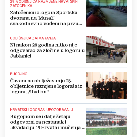
29. GODIŠNJICA RAZMJENE HRVATSKIH
ZATOČENIKA
Zatočenici iz logora Sportska
dvorana na 'Musali'
svakodnevno vođeni na prvu
crtu bojišnice, seksualno su
zlostavljani...
GODIŠNJICA ZATVARANJA
Ni nakon 26 godina nitko nije
odgovarao za zločine u logoru u
Jablanici
BUGOJNO
Čavara na obilježavanju 25.
obljetnice razmjene logoraša iz
logora „Stadion“
HRVATSKI LOGORAŠI UPOZORAVAJU
Bugojnom se i dalje šetaju
odgovorni za nestanak i
likvidaciju 19 Hrvata i mučenja u
logoru “Stadion”