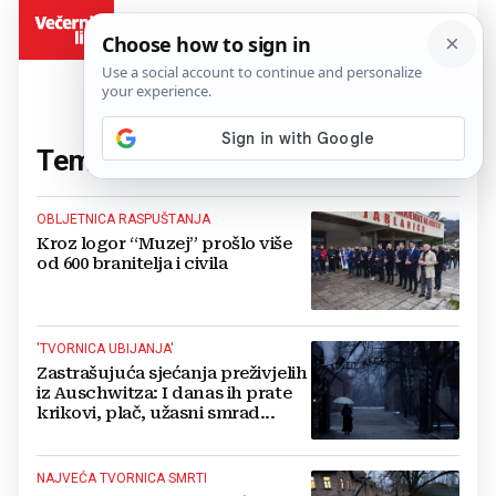
BiH
Tema:
logor
(37 članaka)
OBLJETNICA RASPUŠTANJA
Kroz logor “Muzej” prošlo više
od 600 branitelja i civila
'TVORNICA UBIJANJA'
Zastrašujuća sjećanja preživjelih
iz Auschwitza: I danas ih prate
krikovi, plač, užasni smrad...
NAJVEĆA TVORNICA SMRTI