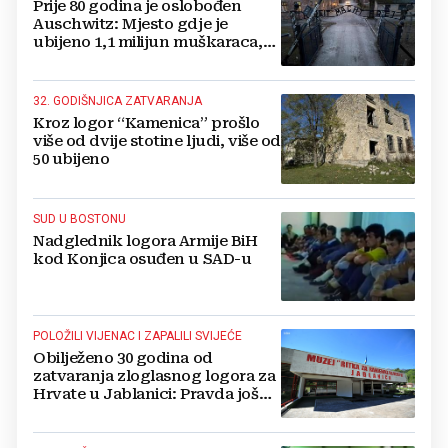
Prije 80 godina je oslobođen
Auschwitz: Mjesto gdje je
ubijeno 1,1 milijun muškaraca,
žena i djece
32. GODIŠNJICA ZATVARANJA
Kroz logor “Kamenica” prošlo
više od dvije stotine ljudi, više od
50 ubijeno
SUD U BOSTONU
Nadglednik logora Armije BiH
kod Konjica osuđen u SAD-u
POLOŽILI VIJENAC I ZAPALILI SVIJEĆE
Obilježeno 30 godina od
zatvaranja zloglasnog logora za
Hrvate u Jablanici: Pravda još
nije zadovoljena