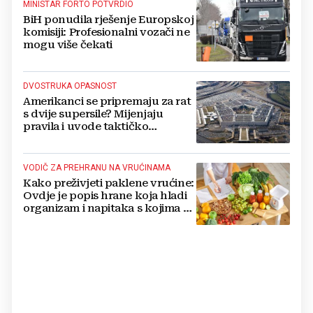
MINISTAR FORTO POTVRDIO
BiH ponudila rješenje Europskoj
komisiji: Profesionalni vozači ne
mogu više čekati
DVOSTRUKA OPASNOST
Amerikanci se pripremaju za rat
s dvije supersile? Mijenjaju
pravila i uvode taktičko
nuklearno oružje
VODIČ ZA PREHRANU NA VRUĆINAMA
Kako preživjeti paklene vrućine:
Ovdje je popis hrane koja hladi
organizam i napitaka s kojima si
činite 'medvjeđu uslugu'