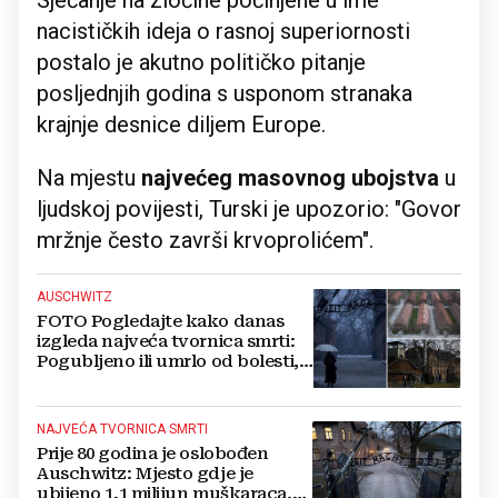
Sjećanje na zločine počinjene u ime
nacističkih ideja o rasnoj superiornosti
postalo je akutno političko pitanje
posljednjih godina s usponom stranaka
krajnje desnice diljem Europe.
Na mjestu
najvećeg masovnog ubojstva
u
ljudskoj povijesti, Turski je upozorio: "Govor
mržnje često završi krvoprolićem".
AUSCHWITZ
FOTO Pogledajte kako danas
izgleda najveća tvornica smrti:
Pogubljeno ili umrlo od bolesti,
gladi i iscrpljenosti oko 1,1
milijun osoba
NAJVEĆA TVORNICA SMRTI
Prije 80 godina je oslobođen
Auschwitz: Mjesto gdje je
ubijeno 1,1 milijun muškaraca,