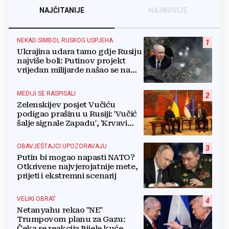
NAJČITANIJE
NAJNOVIJE
NEKAD SIMBOL RUSKOG USPJEHA
1
Ukrajina udara tamo gdje Rusiju
najviše boli: Putinov projekt
vrijedan milijarde našao se na
meti dronova
MEDIJI SE RASPISALI
2
Zelenskijev posjet Vučiću
podigao prašinu u Rusiji: 'Vučić
šalje signale Zapadu', 'Krvavi
klaun otišao praznih ruku'
OBAVJEŠTAJCI UPOZORAVAJU
3
Putin bi mogao napasti NATO?
Otkrivene najvjerojatnije mete,
prijeti i ekstremni scenarij
VELIKI OBRAT
4
Netanyahu rekao "NE"
Trumpovom planu za Gazu:
Čeka se reakcija Bijele kuće