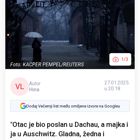
1/3
Foto: KACPER PEMPEL/REUTERS
27.01.2025.
Autor
VL
u 20:18
Hina
Dodaj Večernji list među omiljene izvore na Googleu
"Otac je bio poslan u Dachau, a majka i
ja u Auschwitz. Gladna, žedna i