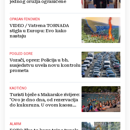
jednog oružja ograničene
OPASAN FENOMEN
VIDEO / Vatrena TORNADA
stigla u Europu: Evo kako
nastaju
POGLED GORE
Vozači, oprez: Policija u bh.
susjedstvu uvela novu kontrolu
prometa
KAOTIČNO
Turisti bježe s Makarske rivijere:
"Ovo je dno dna, od rezervacija
do kukuruza. U ovom kaosu
ostajem dan i bježim"
ALARM