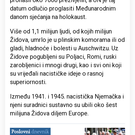
pronašli oko 7000 preživjelih, a UN je taj
datum odlučio proglasiti Međunarodnim
danom sjećanja na holokaust.
Više od 1,1 milijun ljudi, od kojih milijun
Židova, umrlo je u plinskim komorama ili od
gladi, hladnoće i bolesti u Auschwitzu. Uz
Židove pogubljeni su Poljaci, Romi, ruski
zarobljenici i mnogi drugi, kao i svi oni koji
su vrijeđali nacističke ideje o rasnoj
superiornosti.
Između 1941. i 1945. nacistička Njemačka i
njeni suradnici sustavno su ubili oko šest
milijuna Židova diljem Europe.