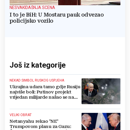
NESVAKIDAŠNJA SCENA
I to je BiH: U Mostaru pauk odvezao
policijsko vozilo
Još iz kategorije
NEKAD SIMBOL RUSKOG USPJEHA
Ukrajina udara tamo gdje Rusiju
najviše boli: Putinov projekt
vrijedan milijarde našao se na
meti dronova
VELIKI OBRAT
Netanyahu rekao "NE"
Trumpovom planu za Gazu: