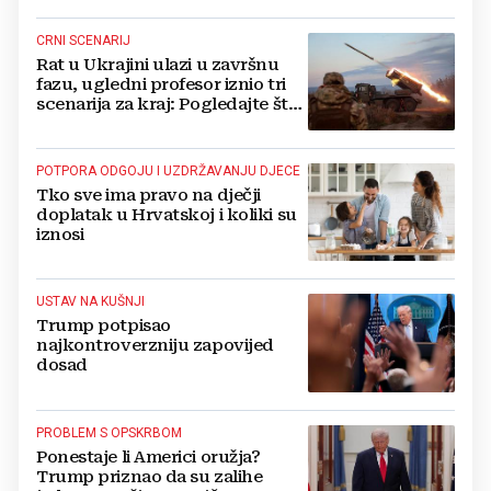
CRNI SCENARIJ
Rat u Ukrajini ulazi u završnu
fazu, ugledni profesor iznio tri
scenarija za kraj: Pogledajte što
u tajnosti rade Nijemci
POTPORA ODGOJU I UZDRŽAVANJU DJECE
Tko sve ima pravo na dječji
doplatak u Hrvatskoj i koliki su
iznosi
USTAV NA KUŠNJI
Trump potpisao
najkontroverzniju zapovijed
dosad
PROBLEM S OPSKRBOM
Ponestaje li Americi oružja?
Trump priznao da su zalihe