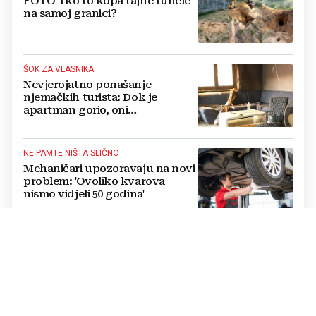
FOTO Tko to kopa tajne tunele
na samoj granici?
ŠOK ZA VLASNIKA
Nevjerojatno ponašanje
njemačkih turista: Dok je
apartman gorio, oni
NAZDRAVLJALI
NE PAMTE NIŠTA SLIČNO
Mehaničari upozoravaju na novi
problem: 'Ovoliko kvarova
nismo vidjeli 50 godina'
U BH. SUSJEDSTVU
Djevojčicu (7) usisao vakuum na
bazenu, liječnica izvela čudo:
"Nije disala i nije imala puls"