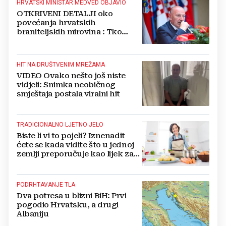
HRVATSKI MINISTAR MEDVED OBJAVIO
OTKRIVENI DETALJI oko
povećanja hrvatskih
braniteljskih mirovina : Tko
dobiva, a tko ne
HIT NA DRUŠTVENIM MREŽAMA
VIDEO Ovako nešto još niste
vidjeli: Snimka neobičnog
smještaja postala viralni hit
TRADICIONALNO LJETNO JELO
Biste li vi to pojeli? Iznenadit
ćete se kada vidite što u jednoj
zemlji preporučuje kao lijek za
vrućinu
PODRHTAVANJE TLA
Dva potresa u blizni BiH: Prvi
pogodio Hrvatsku, a drugi
Albaniju