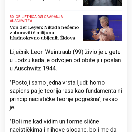
žena i djece
80. OBLJETNICA OSLOBAĐANJA
AUSCHWITZA
Von der Leyen: Nikada nećemo
zaboraviti 6 milijuna
hladnokrvno ubijenih Židova
Liječnik Leon Weintraub (99) živio je u getu
u Lodzu kada je odvojen od obitelji i poslan
u Auschwitz 1944.
"Postoji samo jedna vrsta ljudi: homo
sapiens pa je teorija rasa kao fundamentalni
princip nacističke teorije pogrešna", rekao
je.
"Boli me kad vidim uniforme slične
nacističkima i njihove slogane, boli me da