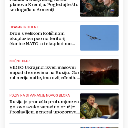
planova Kremlja: Pogledajte što
se događa u Armeniji
OPASAN INCIDENT
Dron s velikom količinom
eksploziva pao na teritorij
članice NATO-a i eksplodirao
blizu plinovoda
NOĆNI UDAR
VIDEO Ukrajinci izveli masovni
napad dronovima na Rusiju: Gori
rafinerija nafte, ima ozlijeđenih.
Stižu snimke
POZIV NA STVARANJE NOVOG BLOKA
Rusija je pronašla protumjere za
gotovo svako zapadno oružje:
Proslavljeni general upozorava
NATO