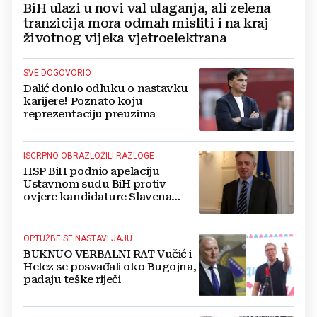
BiH ulazi u novi val ulaganja, ali zelena
tranzicija mora odmah misliti i na kraj
životnog vijeka vjetroelektrana
SVE DOGOVORIO
Dalić donio odluku o nastavku
karijere! Poznato koju
reprezentaciju preuzima
ISCRPNO OBRAZLOŽILI RAZLOGE
HSP BiH podnio apelaciju
Ustavnom sudu BiH protiv
ovjere kandidature Slavena
Kovačevića
OPTUŽBE SE NASTAVLJAJU
BUKNUO VERBALNI RAT Vučić i
Helez se posvađali oko Bugojna,
padaju teške riječi