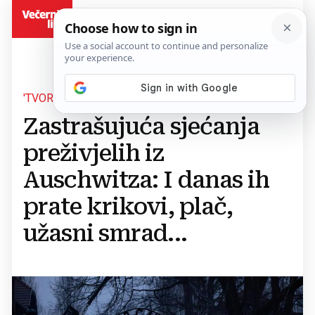
BiH
'TVORNICA UBIJANJA'
Zastrašujuća sjećanja
preživjelih iz
Auschwitza: I danas ih
prate krikovi, plač,
užasni smrad...