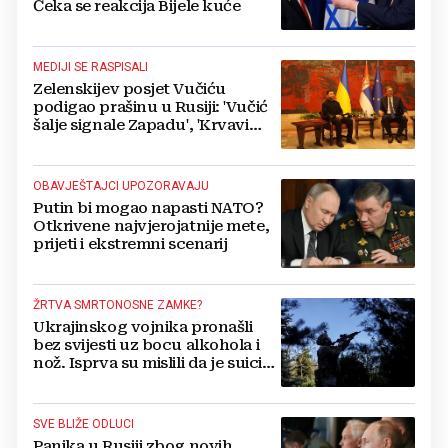
Čeka se reakcija Bijele kuće
MEDIJI SE RASPISALI
Zelenskijev posjet Vučiću
podigao prašinu u Rusiji: 'Vučić
šalje signale Zapadu', 'Krvavi
klaun otišao praznih ruku'
OBAVJEŠTAJCI UPOZORAVAJU
Putin bi mogao napasti NATO?
Otkrivene najvjerojatnije mete,
prijeti i ekstremni scenarij
ŽRTVA SMRTONOSNE ZAMKE?
Ukrajinskog vojnika pronašli
bez svijesti uz bocu alkohola i
nož. Isprva su mislili da je suicid,
no otkrili su jezivu pozadinu
SVE BLIŽE ODLUCI
Panika u Rusiji zbog novih