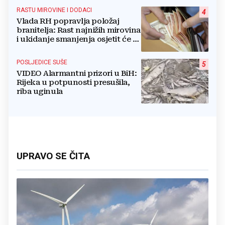
RASTU MIROVINE I DODACI
4
Vlada RH popravlja položaj
branitelja: Rast najnižih mirovina
i ukidanje smanjenja osjetit će se
i u BiH
POSLJEDICE SUŠE
5
VIDEO Alarmantni prizori u BiH:
Rijeka u potpunosti presušila,
riba uginula
UPRAVO SE ČITA