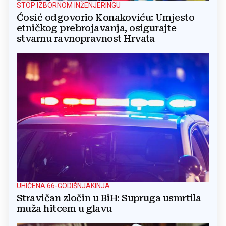
STOP IZBORNOM INŽENJERINGU
Ćosić odgovorio Konakoviću: Umjesto
etničkog prebrojavanja, osigurajte
stvarnu ravnopravnost Hrvata
UHIĆENA 66-GODIŠNJAKINJA
Stravičan zločin u BiH: Supruga usmrtila
muža hitcem u glavu