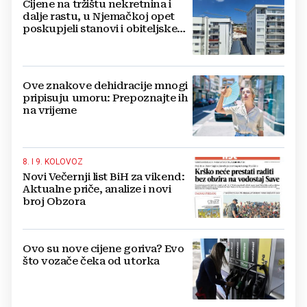
Cijene na tržištu nekretnina i
dalje rastu, u Njemačkoj opet
poskupjeli stanovi i obiteljske
kuće
Ove znakove dehidracije mnogi
pripisuju umoru: Prepoznajte ih
na vrijeme
8. I 9. KOLOVOZ
Novi Večernji list BiH za vikend:
Aktualne priče, analize i novi
broj Obzora
Ovo su nove cijene goriva? Evo
što vozače čeka od utorka