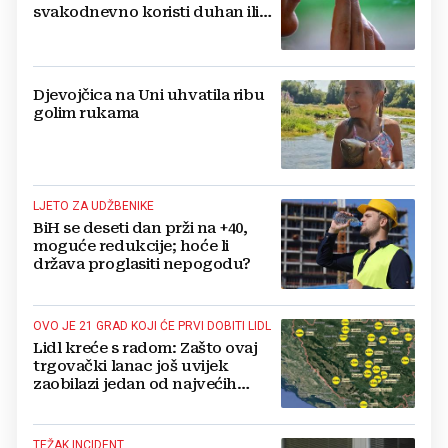
svakodnevno koristi duhan ili
srodne proizvode
Djevojčica na Uni uhvatila ribu
golim rukama
LJETO ZA UDŽBENIKE
BiH se deseti dan prži na +40,
moguće redukcije; hoće li
država proglasiti nepogodu?
OVO JE 21 GRAD KOJI ĆE PRVI DOBITI LIDL
Lidl kreće s radom: Zašto ovaj
trgovački lanac još uvijek
zaobilazi jedan od najvećih
gradova u BiH?
TEŽAK INCIDENT