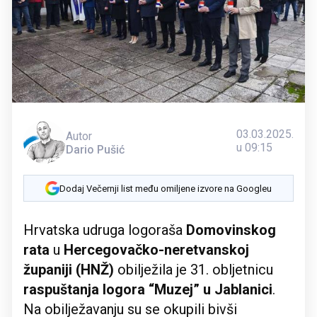
03.03.2025.
Autor
u 09:15
Dario Pušić
Dodaj Večernji list među omiljene izvore na Googleu
Hrvatska udruga logoraša
Domovinskog
rata
u
Hercegovačko-neretvanskoj
županiji (HNŽ)
obilježila je 31. obljetnicu
raspuštanja logora “Muzej” u Jablanici
.
Na obilježavanju su se okupili bivši