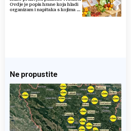
Ovdje je popis hrane koja hladi
organizam i napitaka s kojima si
činite 'medvjeđu uslugu'
Ne propustite