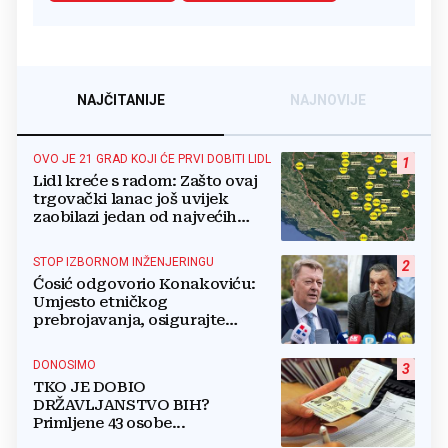
NAJČITANIJE
NAJNOVIJE
OVO JE 21 GRAD KOJI ĆE PRVI DOBITI LIDL
1
Lidl kreće s radom: Zašto ovaj
trgovački lanac još uvijek
zaobilazi jedan od najvećih
gradova u BiH?
STOP IZBORNOM INŽENJERINGU
2
Ćosić odgovorio Konakoviću:
Umjesto etničkog
prebrojavanja, osigurajte
stvarnu ravnopravnost Hrvata
DONOSIMO
3
TKO JE DOBIO
DRŽAVLJANSTVO BIH?
Primljene 43 osobe...