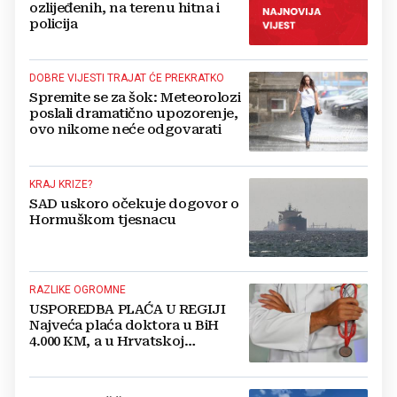
ozlijeđenih, na terenu hitna i
policija
DOBRE VIJESTI TRAJAT ĆE PREKRATKO
Spremite se za šok: Meteorolozi
poslali dramatično upozorenje,
ovo nikome neće odgovarati
KRAJ KRIZE?
SAD uskoro očekuje dogovor o
Hormuškom tjesnacu
RAZLIKE OGROMNE
USPOREDBA PLAĆA U REGIJI
Najveća plaća doktora u BiH
4.000 KM, a u Hrvatskoj
najmanja 3.000 eura