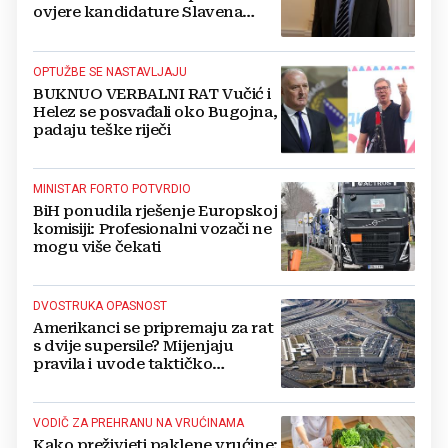
ovjere kandidature Slavena
Kovačevića
OPTUŽBE SE NASTAVLJAJU
BUKNUO VERBALNI RAT Vučić i
Helez se posvađali oko Bugojna,
padaju teške riječi
MINISTAR FORTO POTVRDIO
BiH ponudila rješenje Europskoj
komisiji: Profesionalni vozači ne
mogu više čekati
DVOSTRUKA OPASNOST
Amerikanci se pripremaju za rat
s dvije supersile? Mijenjaju
pravila i uvode taktičko
nuklearno oružje
VODIČ ZA PREHRANU NA VRUĆINAMA
Kako preživjeti paklene vrućine: