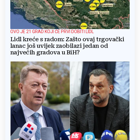
OVO JE 21 GRAD KOJI ĆE PRVI DOBITI LIDL
Lidl kreće s radom: Zašto ovaj trgovački
lanac još uvijek zaobilazi jedan od
najvećih gradova u BiH?