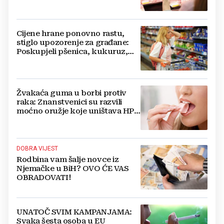
Cijene hrane ponovno rastu,
stiglo upozorenje za građane:
Poskupjeli pšenica, kukuruz,
šećer i biljna ulja
Žvakaća guma u borbi protiv
raka: Znanstvenici su razvili
moćno oružje koje uništava HPV
i bakterije
DOBRA VIJEST
Rodbina vam šalje novce iz
Njemačke u BiH? OVO ĆE VAS
OBRADOVATI!
UNATOČ SVIM KAMPANJAMA:
Svaka šesta osoba u EU