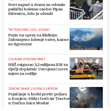
Novi napad u domu za odrasle
psihički bolesne osobe: Pipao
štićenicu, htio ju oženiti
"NE PONOVIMO 2022. GODINU"
Poziv na oprez na Blidinju:
Zabranjeno loženje vatre, kazne
su rigorozne
IZGLASAN OPSEŽAN PAKET
HBŽ osigurao 3,2 milijuna KM za
dječji doplatak: Usvojene i nove
mjere za rodilje
ZRAČNE SNAGE U BORBI S VATROM
Pojačanje u borbi protiv požara
u Konjicu: Stiže i treći Air Tractor
u Zračnu luku Mostar