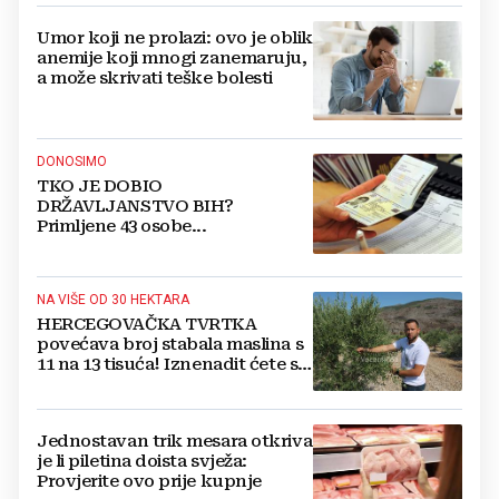
Umor koji ne prolazi: ovo je oblik
anemije koji mnogi zanemaruju,
a može skrivati teške bolesti
DONOSIMO
TKO JE DOBIO
DRŽAVLJANSTVO BIH?
Primljene 43 osobe...
NA VIŠE OD 30 HEKTARA
HERCEGOVAČKA TVRTKA
povećava broj stabala maslina s
11 na 13 tisuća! Iznenadit ćete se
kako ih štite
Jednostavan trik mesara otkriva
je li piletina doista svježa:
Provjerite ovo prije kupnje