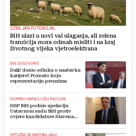
OZBILJAN POTENCIJAL
BiH ulazi u novi val ulaganja, ali zelena
tranzicija mora odmah misliti i na kraj
životnog vijeka vjetroelektrana
SVE DOGOVORIO
Dalić donio odluku o nastavku
karijere! Poznato koju
reprezentaciju preuzima
ISCRPNO OBRAZLOŽILI RAZLOGE
HSP BiH podnio apelaciju
Ustavnom sudu BiH protiv
ovjere kandidature Slavena
Kovačevića
OPTUŽBE SE NASTAVLJAJU