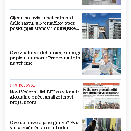
najmanja 3.000 eura
Cijene na tržištu nekretnina i
dalje rastu, u Njemačkoj opet
poskupjeli stanovi i obiteljske
kuće
Ove znakove dehidracije mnogi
pripisuju umoru: Prepoznajte ih
na vrijeme
8. I 9. KOLOVOZ
Novi Večernji list BiH za vikend:
Aktualne priče, analize i novi
broj Obzora
Ovo su nove cijene goriva? Evo
što vozače čeka od utorka