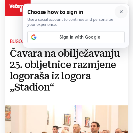
BiH
BUGOJNO
Čavara na obilježavanju
25. obljetnice razmjene
logoraša iz logora
„Stadion“