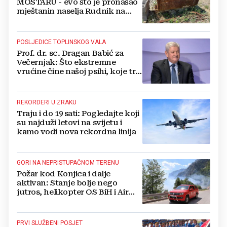
MOSTARU - evo što je pronašao
mještanin naselja Rudnik na
svome imanju
POSLJEDICE TOPLINSKOG VALA
Prof. dr. sc. Dragan Babić za
Večernjak: Što ekstremne
vrućine čine našoj psihi, koje tri
namirnice trebamo jesti, kako se
boriti...
REKORDERI U ZRAKU
Traju i do 19 sati: Pogledajte koji
su najduži letovi na svijetu i
kamo vodi nova rekordna linija
GORI NA NEPRISTUPAČNOM TERENU
Požar kod Konjica i dalje
aktivan: Stanje bolje nego
jutros, helikopter OS BiH i Air
Tractori pomogli u gašenju
PRVI SLUŽBENI POSJET