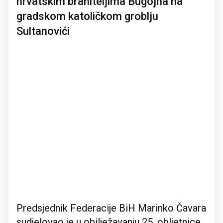
hrvatskim braniteljima Bugojna na
gradskom katoličkom groblju
Sultanovići
Predsjednik Federacije BiH Marinko Čavara
sudjelovao je u obilježavanju 25. obljetnice