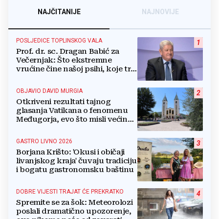
NAJČITANIJE
NAJNOVIJE
POSLJEDICE TOPLINSKOG VALA
1
Prof. dr. sc. Dragan Babić za
Večernjak: Što ekstremne
vrućine čine našoj psihi, koje tri
namirnice trebamo jesti, kako se
boriti...
OBJAVIO DAVID MURGIA
2
Otkriveni rezultati tajnog
glasanja Vatikana o fenomenu
Međugorja, evo što misli većina
crkevnih dužnosnika
GASTRO LIVNO 2026
3
Borjana Krišto: 'Okusi i običaji
livanjskog kraja' čuvaju tradiciju
i bogatu gastronomsku baštinu
DOBRE VIJESTI TRAJAT ĆE PREKRATKO
4
Spremite se za šok: Meteorolozi
poslali dramatično upozorenje,