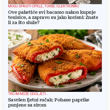
MOGU SPASITI CIPELE, TORBE I ELEKTRONIKU
Ove paketiće svi bacamo nakon kupnje
tenisice, a zapravo su jako korisni: Znate
li za što služe?
TKO IM MOŽE ODOLJETI...
Savršen ljetni ručak: Pohane paprike
punjene sa sirom