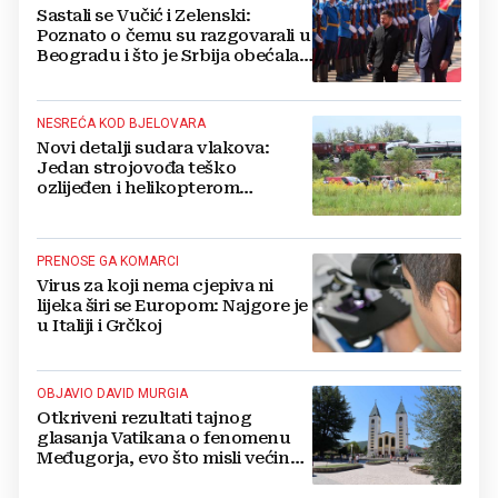
Sastali se Vučić i Zelenski:
Poznato o čemu su razgovarali u
Beogradu i što je Srbija obećala
Ukrajini
NESREĆA KOD BJELOVARA
Novi detalji sudara vlakova:
Jedan strojovođa teško
ozlijeđen i helikopterom
prebačen na Rebro, drugi u
velikom šoku
PRENOSE GA KOMARCI
Virus za koji nema cjepiva ni
lijeka širi se Europom: Najgore je
u Italiji i Grčkoj
OBJAVIO DAVID MURGIA
Otkriveni rezultati tajnog
glasanja Vatikana o fenomenu
Međugorja, evo što misli većina
crkevnih dužnosnika