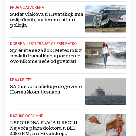
PRUGA ZATVORENA
Sudar vlakova u Hrvatskoj: Ima
ozlijeđenih, na terenu hitna i
policija
DOBRE VIJESTI TRAJAT ĆE PREKRATKO
Spremite se za šok: Meteorolozi
poslali dramatično upozorenje,
ovo nikome neće odgovarati
KRAJ KRIZE?
SAD uskoro očekuje dogovor o
Hormuškom tjesnacu
RAZLIKE OGROMNE
USPOREDBA PLAĆA U REGIJI
Najveća plaća doktora u BiH
4.000 KM, a u Hrvatskoj