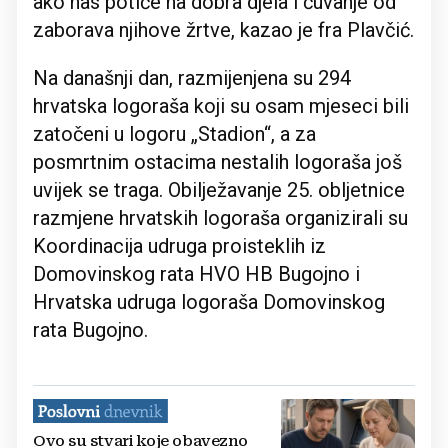
ako nas potiče na dobra djela i čuvanje od
zaborava njihove žrtve, kazao je fra Plavčić.
Na današnji dan, razmijenjena su 294
hrvatska logoraša koji su osam mjeseci bili
zatočeni u logoru „Stadion“, a za
posmrtnim ostacima nestalih logoraša još
uvijek se traga. Obilježavanje 25. obljetnice
razmjene hrvatskih logoraša organizirali su
Koordinacija udruga proisteklih iz
Domovinskog rata HVO HB Bugojno i
Hrvatska udruga logoraša Domovinskog
rata Bugojno.
Ovo su stvari koje obavezno