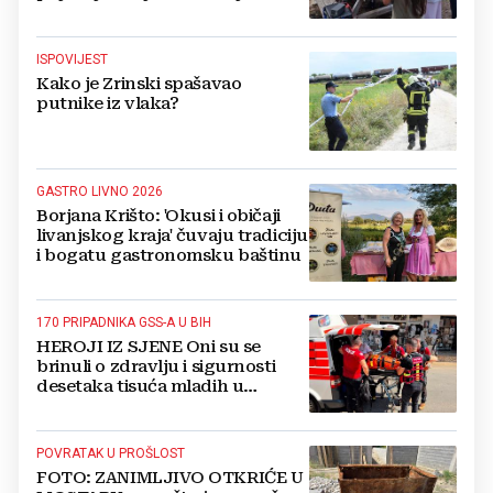
osnutka
ISPOVIJEST
Kako je Zrinski spašavao
putnike iz vlaka?
GASTRO LIVNO 2026
Borjana Krišto: 'Okusi i običaji
livanjskog kraja' čuvaju tradiciju
i bogatu gastronomsku baštinu
170 PRIPADNIKA GSS-A U BIH
HEROJI IZ SJENE Oni su se
brinuli o zdravlju i sigurnosti
desetaka tisuća mladih u
Međugorju. DONOSIMO
FOTOGRAFIJE
POVRATAK U PROŠLOST
FOTO: ZANIMLJIVO OTKRIĆE U