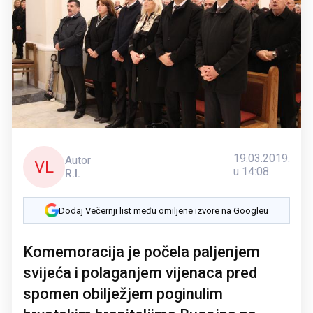
19.03.2019.
Autor
VL
u 14:08
R.I.
Dodaj Večernji list među omiljene izvore na Googleu
Komemoracija je počela paljenjem
svijeća i polaganjem vijenaca pred
spomen obilježjem poginulim