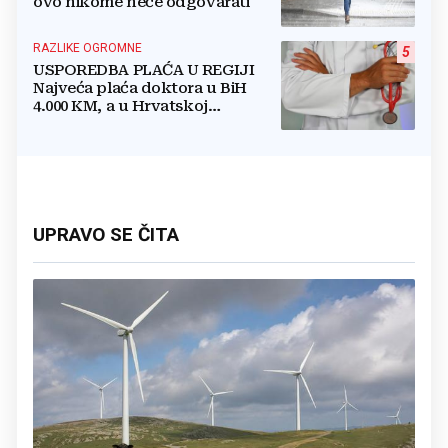
ovo nikome neće odgovarati
RAZLIKE OGROMNE
5
USPOREDBA PLAĆA U REGIJI
Najveća plaća doktora u BiH
4.000 KM, a u Hrvatskoj
najmanja 3.000 eura
UPRAVO SE ČITA