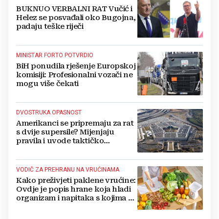
BUKNUO VERBALNI RAT Vučić i
Helez se posvađali oko Bugojna,
padaju teške riječi
MINISTAR FORTO POTVRDIO
BiH ponudila rješenje Europskoj
komisiji: Profesionalni vozači ne
mogu više čekati
DVOSTRUKA OPASNOST
Amerikanci se pripremaju za rat
s dvije supersile? Mijenjaju
pravila i uvode taktičko
nuklearno oružje
VODIČ ZA PREHRANU NA VRUĆINAMA
Kako preživjeti paklene vrućine:
Ovdje je popis hrane koja hladi
organizam i napitaka s kojima si
činite 'medvjeđu uslugu'