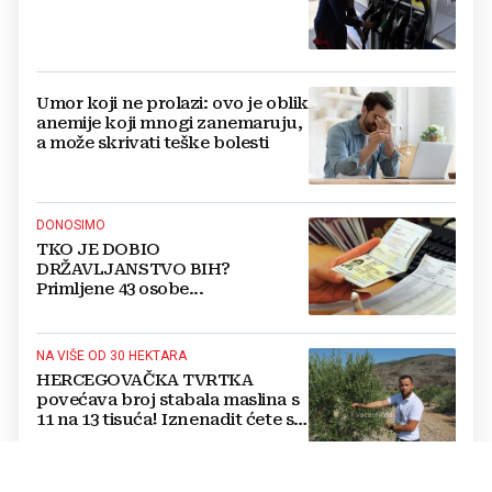
Umor koji ne prolazi: ovo je oblik
anemije koji mnogi zanemaruju,
a može skrivati teške bolesti
DONOSIMO
TKO JE DOBIO
DRŽAVLJANSTVO BIH?
Primljene 43 osobe...
NA VIŠE OD 30 HEKTARA
HERCEGOVAČKA TVRTKA
povećava broj stabala maslina s
11 na 13 tisuća! Iznenadit ćete se
kako ih štite