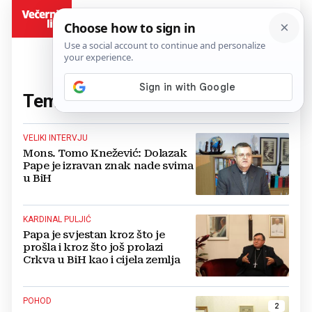
BiH
Tema:
katolici
(84 članaka)
VELIKI INTERVJU
Mons. Tomo Knežević: Dolazak
Pape je izravan znak nade svima
u BiH
KARDINAL PULJIĆ
Papa je svjestan kroz što je
prošla i kroz što još prolazi
Crkva u BiH kao i cijela zemlja
POHOD
2