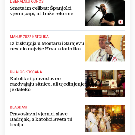
LIBERALNIJI ODNOS
Smeta im celibat: Španjolci
vjerni papi, ali traže reforme
MANJE 7522 KATOLIKA
Iz biskupija u Mostaru i Sarajevu
nestalo najviše Hrvata katolika
DIJALOG KRŠĆANA
Katolike i pravoslavce
razdvajaju sitnice, ali ujedinjenje
je daleko
BLAGDANI
Pravoslavni vjernici slave
Badnjak, a katolici Sveta tri
kralja