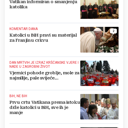
Vatikan informiran o smanjenju
katolika
KOMENTAR DANA
2
Katolici u BiH pravi su materijal
za Franjinu crkvu
DAN MRTVIH JE IZRAZ KRŠĆANSKE VJERE I
NADE U ZAGROBNI ŽIVOT
Vjernici pohode groblje, mole za
najmilije, pale svijeće...
BIH, NE BIH
Prvu crtu Vatikana prema istoku
drže katolici u BiH, sve ih je
manje