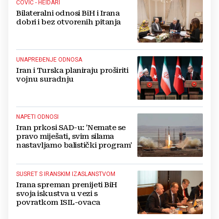
ČOVIĆ - HEIDARI
Bilateralni odnosi BiH i Irana
dobri i bez otvorenih pitanja
UNAPREĐENJE ODNOSA
Iran i Turska planiraju proširiti
vojnu suradnju
NAPETI ODNOSI
Iran prkosi SAD-u: 'Nemate se
pravo miješati, svim silama
nastavljamo balistički program'
SUSRET S IRANSKIM IZASLANSTVOM
Irana spreman prenijeti BiH
svoja iskustva u vezi s
povratkom ISIL-ovaca