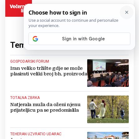
BiH
Tema:
Iran
(954 članaka)
GOSPODARSKI FORUM
Iran veliko tržište gdje se može
plasirati veliki broj bh. proizvoda
TOTALNA ZBRKA
Natjerala muža da oženi njenu
prijateljicu pa se predomislila
TEHERAN UZVRATIO UDARAC