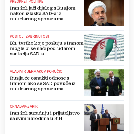
PREOKRET POLITIKE
Iran želi jači dijalog s Rusijom
nakon izlaska SAD-a iz
nukelarnog sporazuma
POSTOJI ZABRINUTOST
Bh. tvrtke koje posluju s Iranom
mogle bi se naći pod udarom
sankcija SAD-a
VLADIMIR JERMAKOV PORUČIO
Rusija će osnažiti odnose s
Iranom ako se SAD povuče iz
nuklearnog sporazuma
CRNADAK-ZARIF:
Iran želi suradnju i prijateljstvo
sa svim narodima u BiH