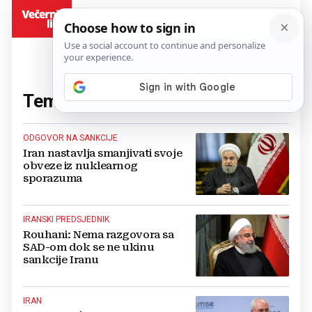
BiH
Tema:
Iran
(954 članaka)
ODGOVOR NA SANKCIJE
Iran nastavlja smanjivati svoje
obveze iz nuklearnog
sporazuma
IRANSKI PREDSJEDNIK
Rouhani: Nema razgovora sa
SAD-om dok se ne ukinu
sankcije Iranu
IRAN