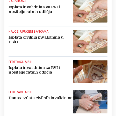
ZA SVIBANJ
Isplata invalidnina za RVI i
nositelje ratnih odličja
NALOZI UPUĆENI BANKAMA
Isplata civilnih invalidnina u
FBiH
FEDERACIJA BIH
Isplata invalidnina za RVI i
nositelje ratnih odličja
FEDERACIJA BIH
Danas isplata civilnih invalidnina