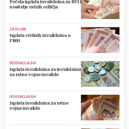
Počela isplata invalidnina za RVI i
nositelje ratnih odličja
ZA RUJAN
Isplata civilnih invalidnina u
FBiH
FEDERACIJA BIH
Isplata invalidnina za invalidnina
za ratne vojne invalide
FEDERACIJA BIH
Isplata invalidnina za ratne
vojne invalide