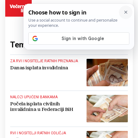
BiH
Tema:
invalidnina
(50 članaka)
ZA RVI I NOSITELJE RATNIH PRIZNANJA
Danas isplata invalidnina
NALOZI UPUĆENI BANKAMA
Počela isplata civilnih
invalidnina u Federaciji BiH
RVI I NOSITELJI RATNIH ODLIČJA