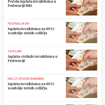
Počela Isplata invalidnina u
Federaciji BiH
FEDERACIJA BIH
Isplata invalidnina za RVI i
nositelje ratnih odličja
ZA RUJAN
Isplata civilnih invalidnina u
Federaciji
NALOZI UPUĆENI BANKAMA
Isplata invalidnina za RVI i
nositelje ratnih odličja