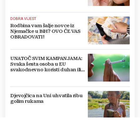
DOBRA VIJEST
Rodbina vam šalje novce iz
Njemačke u BiH? OVO ĆE VAS
OBRADOVATI!
UNATOČ SVIM KAMPANJAMA:
Svaka šesta osoba u EU
svakodnevno koristi duhan ili
srodne proizvode
Djevojčica na Uni uhvatila ribu
golim rukama
LJETO ZA UDŽBENIKE
BiH se deseti dan prži na +40,