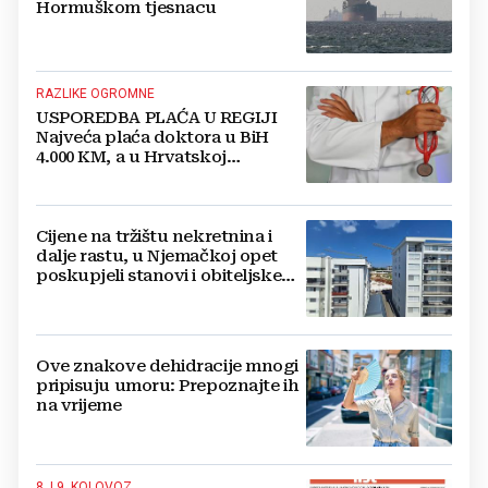
Hormuškom tjesnacu
RAZLIKE OGROMNE
USPOREDBA PLAĆA U REGIJI
Najveća plaća doktora u BiH
4.000 KM, a u Hrvatskoj
najmanja 3.000 eura
Cijene na tržištu nekretnina i
dalje rastu, u Njemačkoj opet
poskupjeli stanovi i obiteljske
kuće
Ove znakove dehidracije mnogi
pripisuju umoru: Prepoznajte ih
na vrijeme
8. I 9. KOLOVOZ