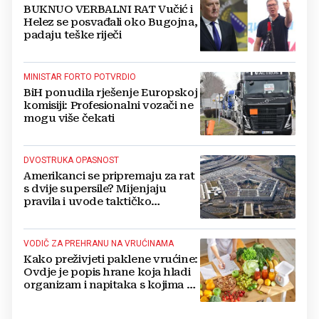
BUKNUO VERBALNI RAT Vučić i
Helez se posvađali oko Bugojna,
padaju teške riječi
MINISTAR FORTO POTVRDIO
BiH ponudila rješenje Europskoj
komisiji: Profesionalni vozači ne
mogu više čekati
DVOSTRUKA OPASNOST
Amerikanci se pripremaju za rat
s dvije supersile? Mijenjaju
pravila i uvode taktičko
nuklearno oružje
VODIČ ZA PREHRANU NA VRUĆINAMA
Kako preživjeti paklene vrućine:
Ovdje je popis hrane koja hladi
organizam i napitaka s kojima si
činite 'medvjeđu uslugu'