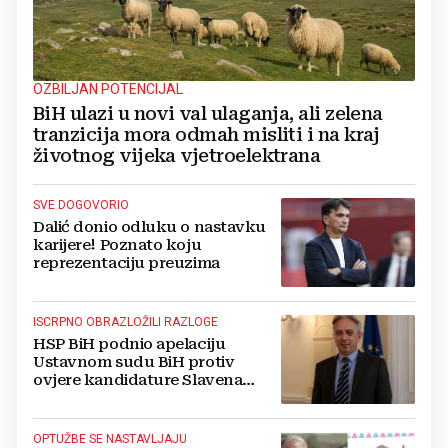
OZBILJAN POTENCIJAL
BiH ulazi u novi val ulaganja, ali zelena
tranzicija mora odmah misliti i na kraj
životnog vijeka vjetroelektrana
SVE DOGOVORIO
Dalić donio odluku o nastavku
karijere! Poznato koju
reprezentaciju preuzima
ISCRPNO OBRAZLOŽILI RAZLOGE
HSP BiH podnio apelaciju
Ustavnom sudu BiH protiv
ovjere kandidature Slavena
Kovačevića
OPTUŽBE SE NASTAVLJAJU