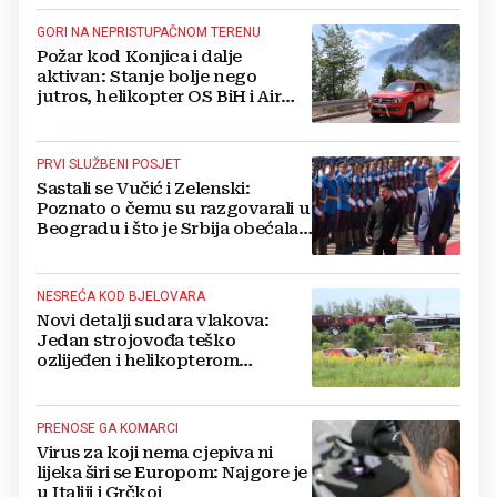
GORI NA NEPRISTUPAČNOM TERENU
Požar kod Konjica i dalje
aktivan: Stanje bolje nego
jutros, helikopter OS BiH i Air
Tractori pomogli u gašenju
PRVI SLUŽBENI POSJET
Sastali se Vučić i Zelenski:
Poznato o čemu su razgovarali u
Beogradu i što je Srbija obećala
Ukrajini
NESREĆA KOD BJELOVARA
Novi detalji sudara vlakova:
Jedan strojovođa teško
ozlijeđen i helikopterom
prebačen na Rebro, drugi u
velikom šoku
PRENOSE GA KOMARCI
Virus za koji nema cjepiva ni
lijeka širi se Europom: Najgore je
u Italiji i Grčkoj