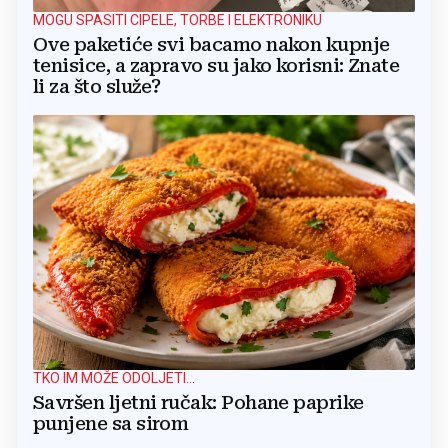
MOGU SPASITI CIPELE, TORBE I ELEKTRONIKU
Ove paketiće svi bacamo nakon kupnje
tenisice, a zapravo su jako korisni: Znate
li za što služe?
TKO IM MOŽE ODOLJETI...
Savršen ljetni ručak: Pohane paprike
punjene sa sirom