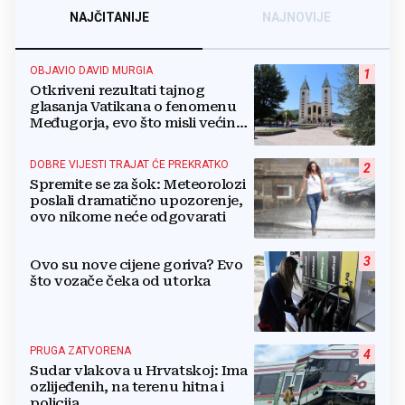
NAJČITANIJE
NAJNOVIJE
OBJAVIO DAVID MURGIA
1
Otkriveni rezultati tajnog
glasanja Vatikana o fenomenu
Međugorja, evo što misli većina
crkevnih dužnosnika
DOBRE VIJESTI TRAJAT ĆE PREKRATKO
2
Spremite se za šok: Meteorolozi
poslali dramatično upozorenje,
ovo nikome neće odgovarati
3
Ovo su nove cijene goriva? Evo
što vozače čeka od utorka
PRUGA ZATVORENA
4
Sudar vlakova u Hrvatskoj: Ima
ozlijeđenih, na terenu hitna i
policija