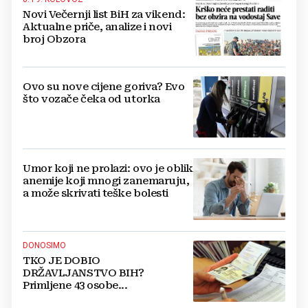
Novi Večernji list BiH za vikend:
Aktualne priče, analize i novi
broj Obzora
Ovo su nove cijene goriva? Evo
što vozače čeka od utorka
Umor koji ne prolazi: ovo je oblik
anemije koji mnogi zanemaruju,
a može skrivati teške bolesti
DONOSIMO
TKO JE DOBIO
DRŽAVLJANSTVO BIH?
Primljene 43 osobe...