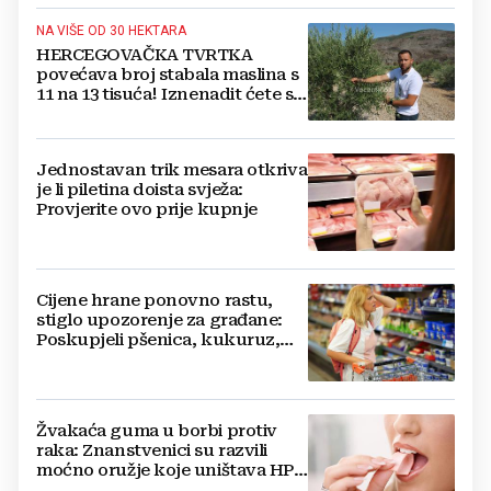
NA VIŠE OD 30 HEKTARA
HERCEGOVAČKA TVRTKA
povećava broj stabala maslina s
11 na 13 tisuća! Iznenadit ćete se
kako ih štite
Jednostavan trik mesara otkriva
je li piletina doista svježa:
Provjerite ovo prije kupnje
Cijene hrane ponovno rastu,
stiglo upozorenje za građane:
Poskupjeli pšenica, kukuruz,
šećer i biljna ulja
Žvakaća guma u borbi protiv
raka: Znanstvenici su razvili
moćno oružje koje uništava HPV
i bakterije