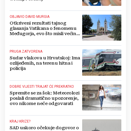
OBJAVIO DAVID MURGIA
Otkriveni rezultati tajnog
glasanja Vatikana o fenomenu
Međugorja, evo što misli većina
crkevnih dužnosnika
PRUGA ZATVORENA
Sudar vlakova u Hrvatskoj: Ima
ozlijeđenih, na terenu hitna i
policija
DOBRE VIJESTI TRAJAT ĆE PREKRATKO
Spremite se za šok: Meteorolozi
poslali dramatično upozorenje,
ovo nikome neće odgovarati
KRAJ KRIZE?
SAD uskoro očekuje dogovor o