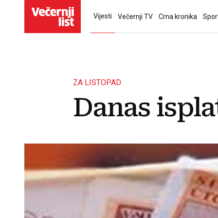
Vijesti
Večernji TV
Crna kronika
Spor
ZA LISTOPAD
Danas ispla