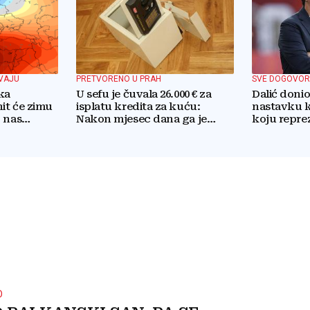
VAJU
PRETVORENO U PRAH
SVE DOGOVOR
ka
U sefu je čuvala 26.000 € za
Dalić doni
it će zimu
isplatu kredita za kuću:
nastavku k
 nas
Nakon mjesec dana ga je
koju repre
otvorila, pozlilo joj je
O