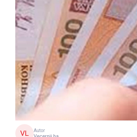
Autor
VL
Vecernji.ba