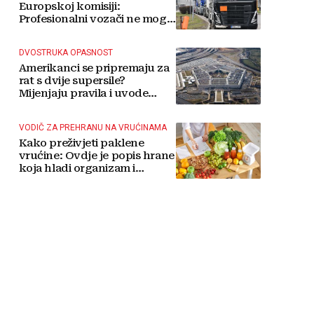
Europskoj komisiji:
Profesionalni vozači ne mogu
više čekati
DVOSTRUKA OPASNOST
Amerikanci se pripremaju za
rat s dvije supersile?
Mijenjaju pravila i uvode
taktičko nuklearno oružje
VODIČ ZA PREHRANU NA VRUĆINAMA
Kako preživjeti paklene
vrućine: Ovdje je popis hrane
koja hladi organizam i
napitaka s kojima si činite
'medvjeđu uslugu'