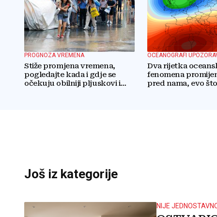
PROGNOZA VREMENA
OCEANOGRAFI UPOZORA
Stiže promjena vremena,
Dva rijetka oceans
pogledajte kada i gdje se
fenomena promijen
očekuju obilniji pljuskovi i
pred nama, evo što
grmljavina
očekuje
Još iz kategorije
NIJE JEDNOSTAVN