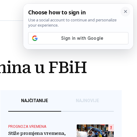
BiH
dnina u FBiH
NAJČITANIJE
NAJNOVIJE
PROGNOZA VREMENA
1
Stiže promjena vremena,