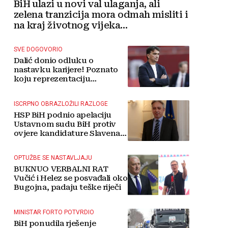
BiH ulazi u novi val ulaganja, ali
zelena tranzicija mora odmah misliti i
na kraj životnog vijeka
vjetroelektrana
SVE DOGOVORIO
Dalić donio odluku o
nastavku karijere! Poznato
koju reprezentaciju
preuzima
ISCRPNO OBRAZLOŽILI RAZLOGE
HSP BiH podnio apelaciju
Ustavnom sudu BiH protiv
ovjere kandidature Slavena
Kovačevića
OPTUŽBE SE NASTAVLJAJU
BUKNUO VERBALNI RAT
Vučić i Helez se posvađali oko
Bugojna, padaju teške riječi
MINISTAR FORTO POTVRDIO
BiH ponudila rješenje