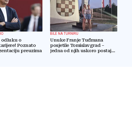
IO
BILE NA TURNIRU
o odluku o
Unuke Franje Tuđmana
arijere! Poznato
posjetile Tomislavgrad –
zentaciju preuzima
jedna od njih uskoro postaje
stanovnica Mrkodola