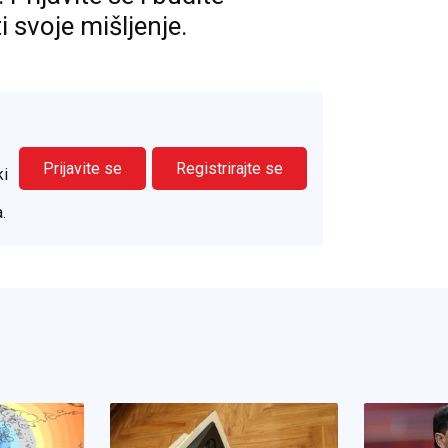
ti svoje mišljenje.
Prijavite se
Registrirajte se
ki
.