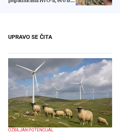
pripadnicima HVO-a, evo što
je rekao
UPRAVO SE ČITA
OZBILJAN POTENCIJAL