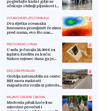
pogledajte kada i gdje se
očekuju obilniji pljuskovi i
grmljavina
OCEANOGRAFI UPOZORAVAJU
2
Dva rijetka oceanska
fenomena promijenit će zimu
pred nama, evo što nas
očekuje
PRETVORENO U PRAH
3
U sefu je čuvala 26.000 € za
isplatu kredita za kuću:
Nakon mjesec dana ga je
otvorila, pozlilo joj je
EKOLOŠKI PROBLEM
4
Groblja automobila uz ceste:
BiH mora maknuti
raspadnuta vozila iz prirode i
pretvoriti ih u resurs
NAJAVIO IZMJENE ZAKONA
5
Medveda pitali hoće li se
mirovine povećati i