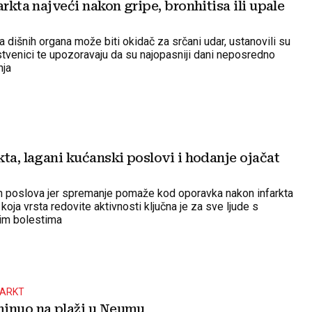
arkta najveći nakon gripe, bronhitisa ili upale
ja dišnih organa može biti okidač za srčani udar, ustanovili su
stvenici te upozoravaju da su najopasniji dani neposredno
nja
ta, lagani kućanski poslovi i hodanje ojačat
ih poslova jer spremanje pomaže kod oporavka nakon infarkta
 koja vrsta redovite aktivnosti ključna je za sve ljude s
nim bolestima
FARKT
inuo na plaži u Neumu