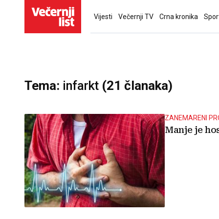
Vijesti
Večernji TV
Crna kronika
Spor
Tema:
infarkt
(21 članaka)
ZANEMARENI P
Manje je hos