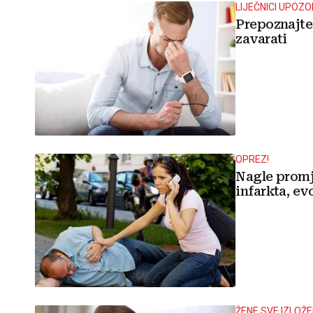
LIJEČNICI UPOZ
Prepoznajte 
zavarati
OPREZ!
Nagle promj
infarkta, evo
ŽENE SVE IZLOŽE