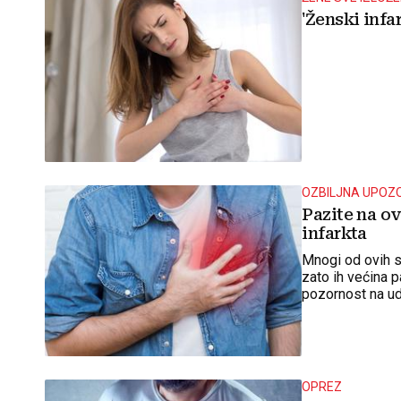
'Ženski infa
OZBILJNA UPOZ
Pazite na ov
infarkta
Mnogi od ovih 
zato ih većina p
pozornost na ud
OPREZ