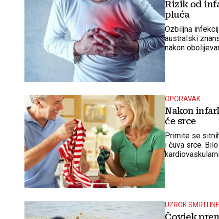
Rizik od inf
pluća
Ozbiljna infekci
australski znan
nakon obolijeva
OPORAVAK
Nakon infark
će srce
Primite se sitn
i čuva srce. Bilo
kardiovaskular
UZROK SMRTI IN
Čovjek prem