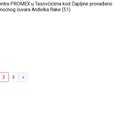
centra PROMEX u Tasovčićima kod Čapljine pronađeno
o noćnog čuvara Anđelka Rake (51)
2
3
»