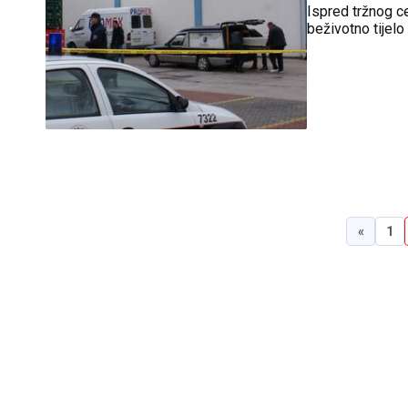
Ispred tržnog 
beživotno tijel
«
1