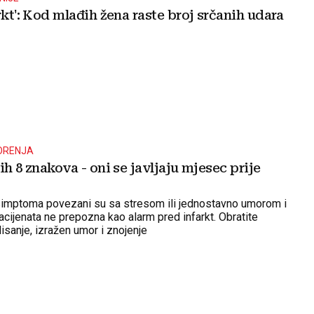
rkt': Kod mlađih žena raste broj srčanih udara
ORENJA
ih 8 znakova - oni se javljaju mjesec prije
simptoma povezani su sa stresom ili jednostavno umorom i
acijenata ne prepozna kao alarm pred infarkt. Obratite
isanje, izražen umor i znojenje