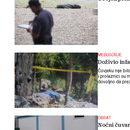
MEĐUGORJE
Doživio infa
Čovjeku nije bil
i prolaznici su m
dovoljno da prež
OBRAT
Noćni čuvar 