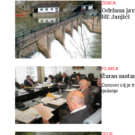
ZENICA
Održana jav
HE Janjići
FOJNICA
Žuran sasta
Osnovni cilj je 
rješenje
SPOR