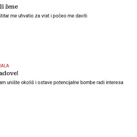
li žene
titar me uhvatio za vrat i počeo me daviti
RALA
radove!
am unište okoliš i ostave potencijalne bombe radi interesa