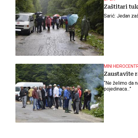
Zaštitari tuk
Sarić: Jedan zaš
MINI HIDROCENT
Zaustavite 
“Ne želimo da n
pojedinaca...”