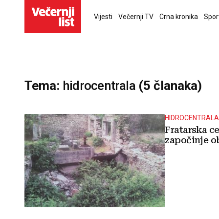
Vijesti
Večernji TV
Crna kronika
Spor
Tema:
hidrocentrala
(5 članaka)
HIDROCENTRALA 
Fratarska ce
započinje 