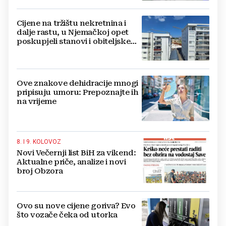
Cijene na tržištu nekretnina i
dalje rastu, u Njemačkoj opet
poskupjeli stanovi i obiteljske
kuće
Ove znakove dehidracije mnogi
pripisuju umoru: Prepoznajte ih
na vrijeme
8. I 9. KOLOVOZ
Novi Večernji list BiH za vikend:
Aktualne priče, analize i novi
broj Obzora
Ovo su nove cijene goriva? Evo
što vozače čeka od utorka