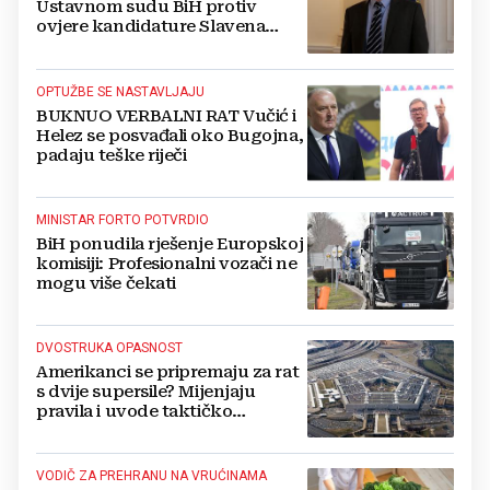
Ustavnom sudu BiH protiv
ovjere kandidature Slavena
Kovačevića
OPTUŽBE SE NASTAVLJAJU
BUKNUO VERBALNI RAT Vučić i
Helez se posvađali oko Bugojna,
padaju teške riječi
MINISTAR FORTO POTVRDIO
BiH ponudila rješenje Europskoj
komisiji: Profesionalni vozači ne
mogu više čekati
DVOSTRUKA OPASNOST
Amerikanci se pripremaju za rat
s dvije supersile? Mijenjaju
pravila i uvode taktičko
nuklearno oružje
VODIČ ZA PREHRANU NA VRUĆINAMA