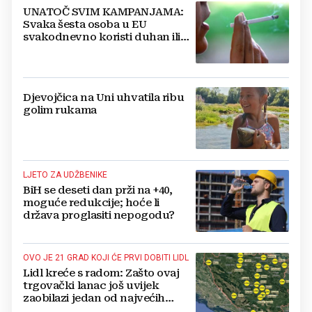
UNATOČ SVIM KAMPANJAMA:
Svaka šesta osoba u EU
svakodnevno koristi duhan ili
srodne proizvode
Djevojčica na Uni uhvatila ribu
golim rukama
LJETO ZA UDŽBENIKE
BiH se deseti dan prži na +40,
moguće redukcije; hoće li
država proglasiti nepogodu?
OVO JE 21 GRAD KOJI ĆE PRVI DOBITI LIDL
Lidl kreće s radom: Zašto ovaj
trgovački lanac još uvijek
zaobilazi jedan od najvećih
gradova u BiH?