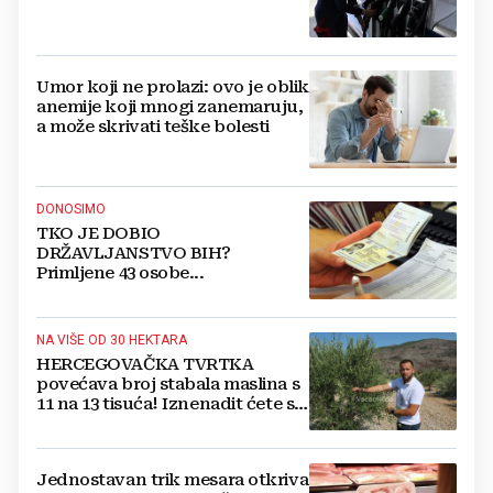
Umor koji ne prolazi: ovo je oblik
anemije koji mnogi zanemaruju,
a može skrivati teške bolesti
DONOSIMO
TKO JE DOBIO
DRŽAVLJANSTVO BIH?
Primljene 43 osobe...
NA VIŠE OD 30 HEKTARA
HERCEGOVAČKA TVRTKA
povećava broj stabala maslina s
11 na 13 tisuća! Iznenadit ćete se
kako ih štite
Jednostavan trik mesara otkriva