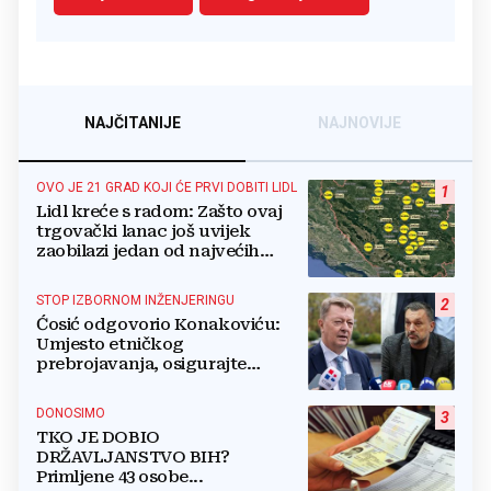
NAJČITANIJE
NAJNOVIJE
OVO JE 21 GRAD KOJI ĆE PRVI DOBITI LIDL
1
Lidl kreće s radom: Zašto ovaj
trgovački lanac još uvijek
zaobilazi jedan od najvećih
gradova u BiH?
STOP IZBORNOM INŽENJERINGU
2
Ćosić odgovorio Konakoviću:
Umjesto etničkog
prebrojavanja, osigurajte
stvarnu ravnopravnost Hrvata
DONOSIMO
3
TKO JE DOBIO
DRŽAVLJANSTVO BIH?
Primljene 43 osobe...