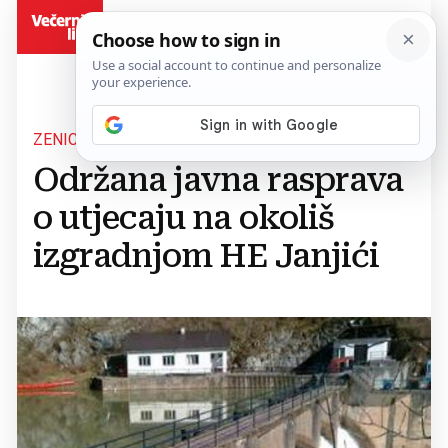
BiH
ZENICA
Održana javna rasprava
o utjecaju na okoliš
izgradnjom HE Janjići