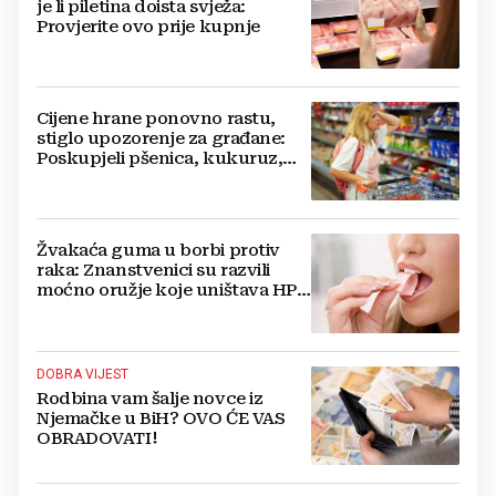
je li piletina doista svježa:
Provjerite ovo prije kupnje
Cijene hrane ponovno rastu,
stiglo upozorenje za građane:
Poskupjeli pšenica, kukuruz,
šećer i biljna ulja
Žvakaća guma u borbi protiv
raka: Znanstvenici su razvili
moćno oružje koje uništava HPV
i bakterije
DOBRA VIJEST
Rodbina vam šalje novce iz
Njemačke u BiH? OVO ĆE VAS
OBRADOVATI!