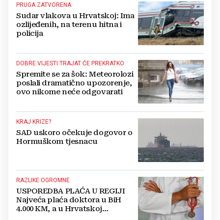
PRUGA ZATVORENA
Sudar vlakova u Hrvatskoj: Ima
ozlijeđenih, na terenu hitna i
policija
DOBRE VIJESTI TRAJAT ĆE PREKRATKO
Spremite se za šok: Meteorolozi
poslali dramatično upozorenje,
ovo nikome neće odgovarati
KRAJ KRIZE?
SAD uskoro očekuje dogovor o
Hormuškom tjesnacu
RAZLIKE OGROMNE
USPOREDBA PLAĆA U REGIJI
Najveća plaća doktora u BiH
4.000 KM, a u Hrvatskoj
najmanja 3.000 eura