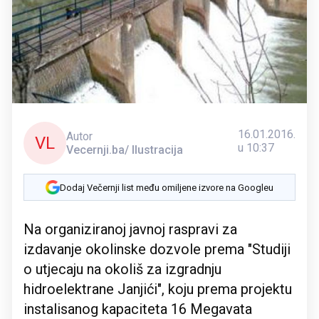
16.01.2016.
Autor
VL
u 10:37
Vecernji.ba/ Ilustracija
Dodaj Večernji list među omiljene izvore na Googleu
Na organiziranoj javnoj raspravi za
izdavanje okolinske dozvole prema "Studiji
o utjecaju na okoliš za izgradnju
hidroelektrane Janjići", koju prema projektu
instalisanog kapaciteta 16 Megavata