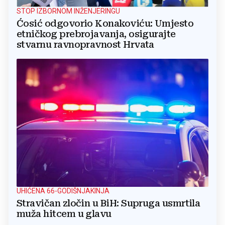
STOP IZBORNOM INŽENJERINGU
Ćosić odgovorio Konakoviću: Umjesto
etničkog prebrojavanja, osigurajte
stvarnu ravnopravnost Hrvata
UHIĆENA 66-GODIŠNJAKINJA
Stravičan zločin u BiH: Supruga usmrtila
muža hitcem u glavu