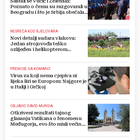
Sastali se Vučić i Zelenski:
Poznato o čemu su razgovarali u
Beogradu i što je Srbija obećala
Ukrajini
NESREĆA KOD BJELOVARA
Novi detalji sudara vlakova:
Jedan strojovođa teško
ozlijeđen i helikopterom
prebačen na Rebro, drugi u
velikom šoku
PRENOSE GA KOMARCI
Virus za koji nema cjepiva ni
lijeka širi se Europom: Najgore je
u Italiji i Grčkoj
OBJAVIO DAVID MURGIA
Otkriveni rezultati tajnog
glasanja Vatikana o fenomenu
Međugorja, evo što misli većina
crkevnih dužnosnika