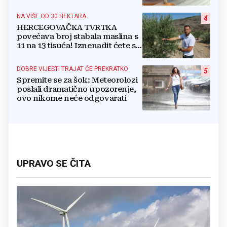
NA VIŠE OD 30 HEKTARA
4
HERCEGOVAČKA TVRTKA
povećava broj stabala maslina s
11 na 13 tisuća! Iznenadit ćete se
kako ih štite
DOBRE VIJESTI TRAJAT ĆE PREKRATKO
5
Spremite se za šok: Meteorolozi
poslali dramatično upozorenje,
ovo nikome neće odgovarati
UPRAVO SE ČITA