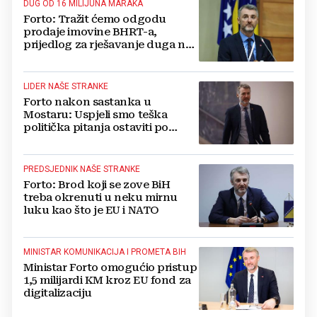
DUG OD 16 MILIJUNA MARAKA
Forto: Tražit ćemo odgodu
prodaje imovine BHRT-a,
prijedlog za rješavanje duga na
sljedećoj sjednici Vijeća
ministara
LIDER NAŠE STRANKE
Forto nakon sastanka u
Mostaru: Uspjeli smo teška
politička pitanja ostaviti po
strani i razgovarati o važnima za
građane
PREDSJEDNIK NAŠE STRANKE
Forto: Brod koji se zove BiH
treba okrenuti u neku mirnu
luku kao što je EU i NATO
MINISTAR KOMUNIKACIJA I PROMETA BIH
Ministar Forto omogućio pristup
1,5 milijardi KM kroz EU fond za
digitalizaciju