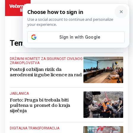
BiH
Tema:
Edin Forto
(69 članaka)
DRŽAVNI KOMITET ZA SIGURNOST CIVILNOG
ZRAKOPLOVSTVA
Postoji ozbiljan rizik da
aerodromi izgube licence za rad
JABLANICA
Forto: Pruga bi trebala biti
puštena u promet do kraja
siječnja
DIGITALNA TRANSFORMACIJA