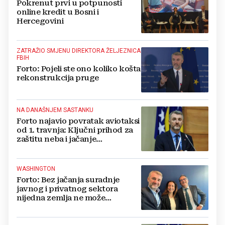
Pokrenut prvi u potpunosti
online kredit u Bosni i
Hercegovini
ZATRAŽIO SMJENU DIREKTORA ŽELJEZNICA
FBIH
Forto: Pojeli ste ono koliko košta
rekonstrukcija pruge
NA DANAŠNJEM SASTANKU
Forto najavio povratak aviotaksi
od 1. travnja: Ključni prihod za
zaštitu neba i jačanje
konkurentnosti
WASHINGTON
Forto: Bez jačanja suradnje
javnog i privatnog sektora
nijedna zemlja ne može
očekivati napredak