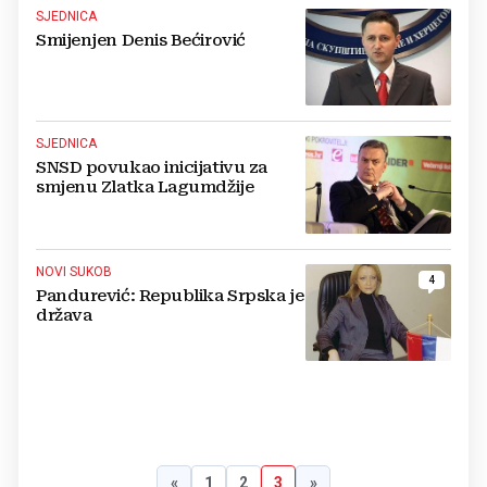
SJEDNICA
Smijenjen Denis Bećirović
SJEDNICA
SNSD povukao inicijativu za
smjenu Zlatka Lagumdžije
NOVI SUKOB
4
Pandurević: Republika Srpska je
država
«
1
2
3
»