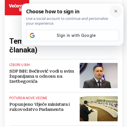
BiH
Tema:
Denis Bećirović
(25
članaka)
IZBORI U BIH
SDP BiH: Bećirović vodi u svim
županijama u odnosu na
Izetbegovića
POTVRDA NOVE VEĆINE
Popunjeno Vijeće ministara i
rukovodstvo Parlamenta