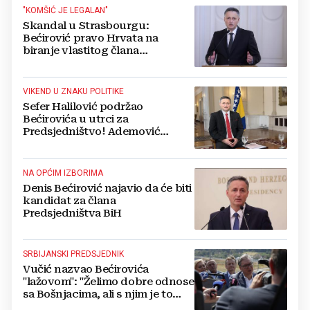
"KOMŠIĆ JE LEGALAN"
Skandal u Strasbourgu:
Bećirović pravo Hrvata na
biranje vlastitog člana
Predsjedništva nazvao "etničkim
aparthejdom"
VIKEND U ZNAKU POLITIKE
Sefer Halilović podržao
Bećirovića u utrci za
Predsjedništvo! Ademović
mnoge iznenadio odlukom
NA OPĆIM IZBORIMA
Denis Bećirović najavio da će biti
kandidat za člana
Predsjedništva BiH
SRBIJANSKI PREDSJEDNIK
Vučić nazvao Bećirovića
"lažovom": "Želimo dobre odnose
sa Bošnjacima, ali s njim je to
nemoguće"