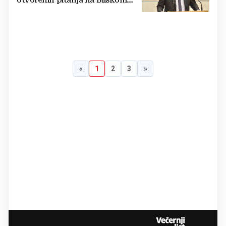
otvorenih pitanja na Bliskom
istoku
«
1
2
3
»