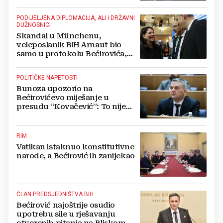
PODIJELJENA DIPLOMACIJA, ALI I DRŽAVNI
DUŽNOSNICI
Skandal u Münchenu,
veleposlanik BiH Arnaut bio
samo u protokolu Bećirovića,
ignorirao Hrvate i Srbe
POLITIČKE NAPETOSTI
Bunoza upozorio na
Bećirovićevo miješanje u
presudu “Kovačević”: To nije
ništa drugo nego pritisaka na
sud
RIM
Vatikan istaknuo konstitutivne
narode, a Bećirović ih zanijekao
ČLAN PREDSJEDNIŠTVA BIH
Bećirović najoštrije osudio
upotrebu sile u rješavanju