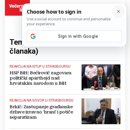
BiH
Tema:
Denis Bećirović
(25
članaka)
REAKCIJA NA ISTUP U STRASBOURGU
HSP BiH: Bećirović zagovara
politički aparthejd nad
hrvatskim narodom u BiH
REAKCIJA NA GOVOR U STRASBOURGU
Brkić: Zastupanje građanske
države izravno 'hrani' i potiče
separatizam