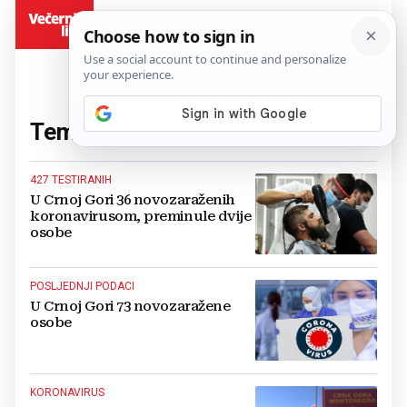
BiH
Tema:
Crna Gora
(278 članaka)
427 TESTIRANIH
U Crnoj Gori 36 novozaraženih
koronavirusom, preminule dvije
osobe
POSLJEDNJI PODACI
U Crnoj Gori 73 novozaražene
osobe
KORONAVIRUS