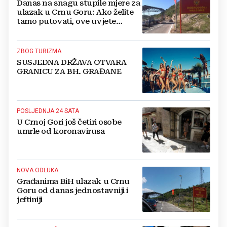
Danas na snagu stupile mjere za
ulazak u Crnu Goru: Ako želite
tamo putovati, ove uvjete
morate ispunjavati
ZBOG TURIZMA
SUSJEDNA DRŽAVA OTVARA
GRANICU ZA BH. GRAĐANE
POSLJEDNJA 24 SATA
U Crnoj Gori još četiri osobe
umrle od koronavirusa
NOVA ODLUKA
Građanima BiH ulazak u Crnu
Goru od danas jednostavniji i
jeftiniji