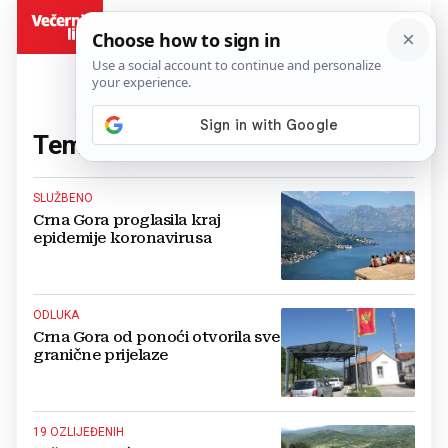
BiH
Tema:
Crna Gora
(278 članaka)
SLUŽBENO
Crna Gora proglasila kraj
epidemije koronavirusa
ODLUKA
Crna Gora od ponoći otvorila sve
granične prijelaze
19 OZLIJEĐENIH