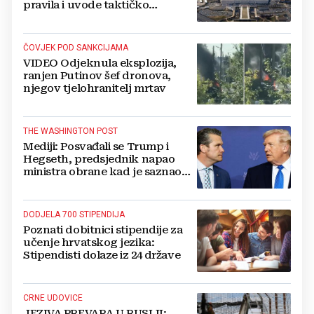
pravila i uvode taktičko
nuklearno oružje
ČOVJEK POD SANKCIJAMA
VIDEO Odjeknula eksplozija,
ranjen Putinov šef dronova,
njegov tjelohranitelj mrtav
THE WASHINGTON POST
Mediji: Posvađali se Trump i
Hegseth, predsjednik napao
ministra obrane kad je saznao
koliko je raketa na zalihama
DODJELA 700 STIPENDIJA
Poznati dobitnici stipendije za
učenje hrvatskog jezika:
Stipendisti dolaze iz 24 države
CRNE UDOVICE
JEZIVA PREVARA U RUSIJI: