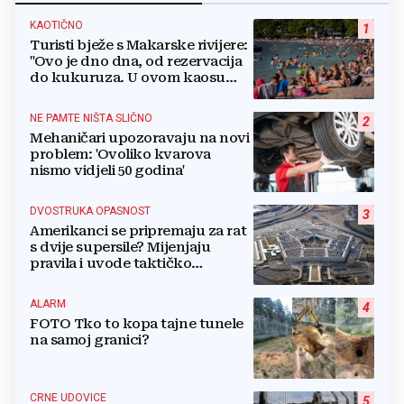
KAOTIČNO
1
Turisti bježe s Makarske rivijere:
"Ovo je dno dna, od rezervacija
do kukuruza. U ovom kaosu
ostajem dan i bježim"
NE PAMTE NIŠTA SLIČNO
2
Mehaničari upozoravaju na novi
problem: 'Ovoliko kvarova
nismo vidjeli 50 godina'
DVOSTRUKA OPASNOST
3
Amerikanci se pripremaju za rat
s dvije supersile? Mijenjaju
pravila i uvode taktičko
nuklearno oružje
ALARM
4
FOTO Tko to kopa tajne tunele
na samoj granici?
CRNE UDOVICE
5