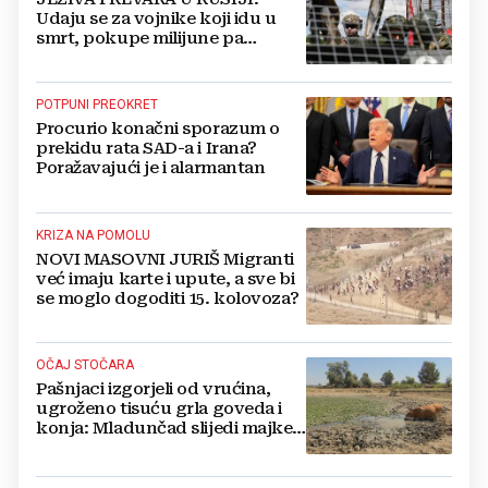
Udaju se za vojnike koji idu u
smrt, pokupe milijune pa
nestanu
POTPUNI PREOKRET
Procurio konačni sporazum o
prekidu rata SAD-a i Irana?
Poražavajući je i alarmantan
KRIZA NA POMOLU
NOVI MASOVNI JURIŠ Migranti
već imaju karte i upute, a sve bi
se moglo dogoditi 15. kolovoza?
OČAJ STOČARA
Pašnjaci izgorjeli od vrućina,
ugroženo tisuću grla goveda i
konja: Mladunčad slijedi majke,
ugibaju u mulju