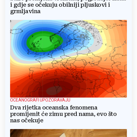
i gdje se očekuju obilniji pljuskovi i
grmljavina
OCEANOGRAFI UPOZORAVAJU
Dva rijetka oceanska fenomena
promijenit će zimu pred nama, evo što
nas očekuje