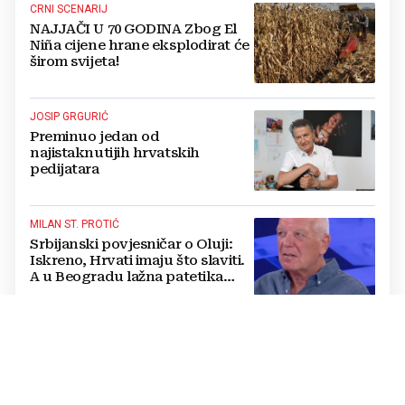
CRNI SCENARIJ
NAJJAČI U 70 GODINA Zbog El
Niña cijene hrane eksplodirat će
širom svijeta!
JOSIP GRGURIĆ
Preminuo jedan od
najistaknutijih hrvatskih
pedijatara
MILAN ST. PROTIĆ
Srbijanski povjesničar o Oluji:
Iskreno, Hrvati imaju što slaviti.
A u Beogradu lažna patetika
vlasti i krokodilske suze
POTRESAN APEL
Hrvat Denis leži u komi u Irskoj,
obitelj moli za pomoć: ‘Rekli su
da bi ga mogli skinuti s
aparata...‘