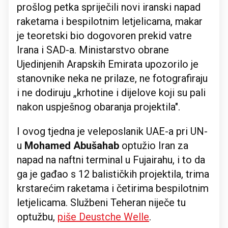
prošlog petka spriječili novi iranski napad
raketama i bespilotnim letjelicama, makar
je teoretski bio dogovoren prekid vatre
Irana i SAD-a. Ministarstvo obrane
Ujedinjenih Arapskih Emirata upozorilo je
stanovnike neka ne prilaze, ne fotografiraju
i ne dodiruju „krhotine i dijelove koji su pali
nakon uspješnog obaranja projektila".
I ovog tjedna je veleposlanik UAE-a pri UN-
u
Mohamed Abušahab
optužio Iran za
napad na naftni terminal u Fujairahu, i to da
ga je gađao s 12 balističkih projektila, trima
krstarećim raketama i četirima bespilotnim
letjelicama. Službeni Teheran niječe tu
optužbu,
piše Deustche Welle
.