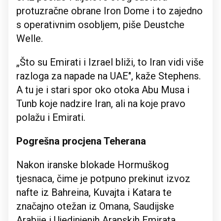
protuzračne obrane Iron Dome i to zajedno
s operativnim osobljem, piše Deustche
Welle.
„Što su Emirati i Izrael bliži, to Iran vidi više
razloga za napade na UAE", kaže Stephens.
A tu je i stari spor oko otoka Abu Musa i
Tunb koje nadzire Iran, ali na koje pravo
polažu i Emirati.
Pogrešna procjena Teherana
Nakon iranske blokade Hormuškog
tjesnaca, čime je potpuno prekinut izvoz
nafte iz Bahreina, Kuvajta i Katara te
značajno otežan iz Omana, Saudijske
Arabije i Ujedinjenih Arapskih Emirata,