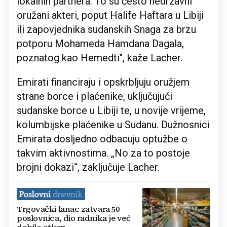
lokalnih partnera. To su često nedržavni
oružani akteri, poput Halife Haftara u Libiji
ili zapovjednika sudanskih Snaga za brzu
potporu Mohameda Hamdana Dagala,
poznatog kao Hemedti", kaže Lacher.
Emirati financiraju i opskrbljuju oružjem
strane borce i plaćenike, uključujući
sudanske borce u Libiji te, u novije vrijeme,
kolumbijske plaćenike u Sudanu. Dužnosnici
Emirata dosljedno odbacuju optužbe o
takvim aktivnostima. „No za to postoje
brojni dokazi“, zaključuje Lacher.
Trgovački lanac zatvara 50
poslovnica, dio radnika je već