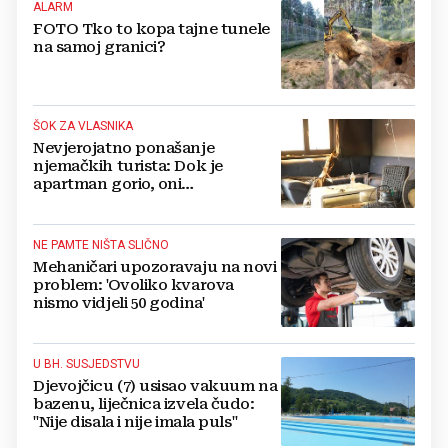
ALARM
FOTO Tko to kopa tajne tunele
na samoj granici?
ŠOK ZA VLASNIKA
Nevjerojatno ponašanje
njemačkih turista: Dok je
apartman gorio, oni
NAZDRAVLJALI
NE PAMTE NIŠTA SLIČNO
Mehaničari upozoravaju na novi
problem: 'Ovoliko kvarova
nismo vidjeli 50 godina'
U BH. SUSJEDSTVU
Djevojčicu (7) usisao vakuum na
bazenu, liječnica izvela čudo:
"Nije disala i nije imala puls"