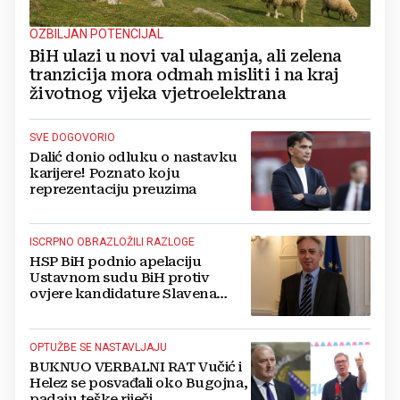
OZBILJAN POTENCIJAL
BiH ulazi u novi val ulaganja, ali zelena
tranzicija mora odmah misliti i na kraj
životnog vijeka vjetroelektrana
SVE DOGOVORIO
Dalić donio odluku o nastavku
karijere! Poznato koju
reprezentaciju preuzima
ISCRPNO OBRAZLOŽILI RAZLOGE
HSP BiH podnio apelaciju
Ustavnom sudu BiH protiv
ovjere kandidature Slavena
Kovačevića
OPTUŽBE SE NASTAVLJAJU
BUKNUO VERBALNI RAT Vučić i
Helez se posvađali oko Bugojna,
padaju teške riječi