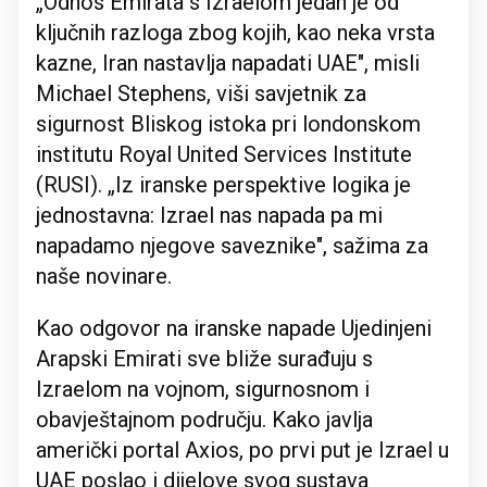
„Odnos Emirata s Izraelom jedan je od
ključnih razloga zbog kojih, kao neka vrsta
kazne, Iran nastavlja napadati UAE", misli
Michael Stephens, viši savjetnik za
sigurnost Bliskog istoka pri londonskom
institutu Royal United Services Institute
(RUSI). „Iz iranske perspektive logika je
jednostavna: Izrael nas napada pa mi
napadamo njegove saveznike", sažima za
naše novinare.
Kao odgovor na iranske napade Ujedinjeni
Arapski Emirati sve bliže surađuju s
Izraelom na vojnom, sigurnosnom i
obavještajnom području. Kako javlja
američki portal Axios, po prvi put je Izrael u
UAE poslao i dijelove svog sustava