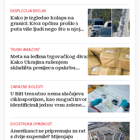
EKSPLOZIJA BROJKI
Kako je izgledao kolaps na
granici: Kroz općinu prošlo 5
puta više ljudi nego što u njoj
živi, čekanja trajala po 15 sati!
"RUSKI AMAZON"
Meta na leđima trgovačkog diva:
Kako Ukrajina rušenjem
skladišta presijeca opskrbu
vojske i ruši financije Kremlja
ZARAZNE BOLESTI
U BiH trenutno nema slučajeva
ciklosporijaze, kao mogući izvor
identificirali jednu vrsu zelene
salate
DVOSTRUKA OPASNOST
Amerikanci se pripremaju za rat
s dvije supersile? Mijenjaju