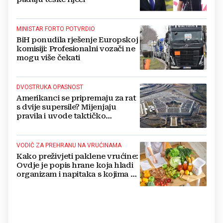
MINISTAR FORTO POTVRDIO
BiH ponudila rješenje Europskoj
komisiji: Profesionalni vozači ne
mogu više čekati
DVOSTRUKA OPASNOST
Amerikanci se pripremaju za rat
s dvije supersile? Mijenjaju
pravila i uvode taktičko
nuklearno oružje
VODIČ ZA PREHRANU NA VRUĆINAMA
Kako preživjeti paklene vrućine:
Ovdje je popis hrane koja hladi
organizam i napitaka s kojima si
činite 'medvjeđu uslugu'