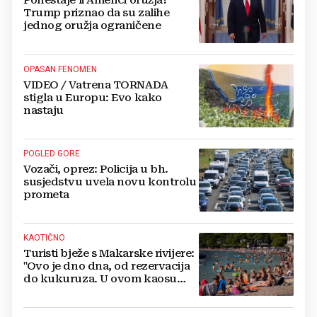
Ponestaje li Americi oružja?
Trump priznao da su zalihe
jednog oružja ograničene
OPASAN FENOMEN
VIDEO / Vatrena TORNADA
stigla u Europu: Evo kako
nastaju
POGLED GORE
Vozači, oprez: Policija u bh.
susjedstvu uvela novu kontrolu
prometa
KAOTIČNO
Turisti bježe s Makarske rivijere:
"Ovo je dno dna, od rezervacija
do kukuruza. U ovom kaosu
ostajem dan i bježim"