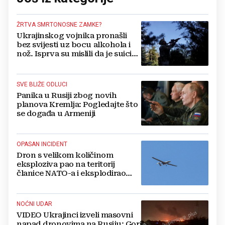
ŽRTVA SMRTONOSNE ZAMKE?
Ukrajinskog vojnika pronašli
bez svijesti uz bocu alkohola i
nož. Isprva su mislili da je suicid,
no otkrili su jezivu pozadinu
SVE BLIŽE ODLUCI
Panika u Rusiji zbog novih
planova Kremlja: Pogledajte što
se događa u Armeniji
OPASAN INCIDENT
Dron s velikom količinom
eksploziva pao na teritorij
članice NATO-a i eksplodirao
blizu plinovoda
NOĆNI UDAR
VIDEO Ukrajinci izveli masovni
napad dronovima na Rusiju: Gori