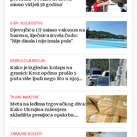
nismo vidjeli 50 godina'
U BH. SUSJEDSTVU
Djevojčicu (7) usisao vakuum na
bazenu, liječnica izvela čudo:
"Nije disala i nije imala puls"
EKSPLOZIJA BROJKI
Kako je izgledao kolaps na
granici: Kroz općinu prošlo 5
puta više ljudi nego što u njoj
živi, čekanja trajala po 15 sati!
"RUSKI AMAZON"
Meta na leđima trgovačkog diva:
Kako Ukrajina rušenjem
skladišta presijeca opskrbu
vojske i ruši financije Kremlja
ZARAZNE BOLESTI