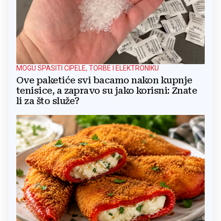
MOGU SPASITI CIPELE, TORBE I ELEKTRONIKU
Ove paketiće svi bacamo nakon kupnje
tenisice, a zapravo su jako korisni: Znate
li za što služe?