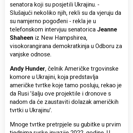
senatora koji su posjetili Ukrajinu. -
Slušajući nekoliko njih, rekli su da vjeruju da
su namjerno pogođeni - rekla je u
telefonskom intervjuu senatorica
Jeanne
Shaheen
iz New Hampshirea,
visokorangirana demokratkinja u Odboru za
vanjske odnose.
Andy
Hunder
, čelnik Američke trgovinske
komore u Ukrajini, koja predstavlja
američke tvrtke koje tamo posluju, rekao je
da Rusi 'šalju ove projektile i dronove s
nadom da će zaustaviti dolazak američkih
tvrtki u Ukrajinu'.
Mnoge tvrtke pretrpjele su gubitke u prvim
tjednima ruske invazije 2022. godine. U