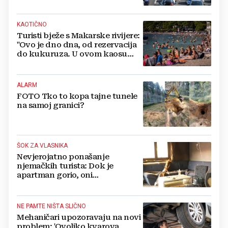
KAOTIČNO
Turisti bježe s Makarske rivijere:
"Ovo je dno dna, od rezervacija
do kukuruza. U ovom kaosu
ostajem dan i bježim"
ALARM
FOTO Tko to kopa tajne tunele
na samoj granici?
ŠOK ZA VLASNIKA
Nevjerojatno ponašanje
njemačkih turista: Dok je
apartman gorio, oni
NAZDRAVLJALI
NE PAMTE NIŠTA SLIČNO
Mehaničari upozoravaju na novi
problem: 'Ovoliko kvarova