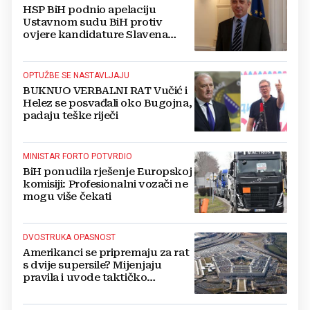
HSP BiH podnio apelaciju
Ustavnom sudu BiH protiv
ovjere kandidature Slavena
Kovačevića
OPTUŽBE SE NASTAVLJAJU
BUKNUO VERBALNI RAT Vučić i
Helez se posvađali oko Bugojna,
padaju teške riječi
MINISTAR FORTO POTVRDIO
BiH ponudila rješenje Europskoj
komisiji: Profesionalni vozači ne
mogu više čekati
DVOSTRUKA OPASNOST
Amerikanci se pripremaju za rat
s dvije supersile? Mijenjaju
pravila i uvode taktičko
nuklearno oružje