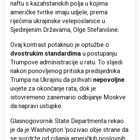
naftu s kazahstanskih polja u kojima
američke tvrtke imaju udjele, prema
riječima ukrajinske veleposlanice u
Sjedinjenim Državama, Olge Stefanišine.
Ovaj kontrast potaknuo je optužbe o
dvostrukim standardima
u postupanju
Trumpove administracije u ratu. To slijedi
nakon ponovljenog pritiska predsjednika
Trumpa na Ukrajinu da prihvati
nepovoljne
uvjete za okončanje rata, dok je
istovremeno zanemario odbijanje Moskve
da napravi ustupke.
Glasnogovornik State Departmenta rekao
je da je Washington 'pozivao obje strane da
se suzdrže od ciljanja američkih poslovnih