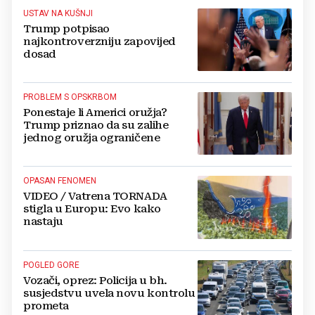
USTAV NA KUŠNJI
Trump potpisao
najkontroverzniju zapovijed
dosad
PROBLEM S OPSKRBOM
Ponestaje li Americi oružja?
Trump priznao da su zalihe
jednog oružja ograničene
OPASAN FENOMEN
VIDEO / Vatrena TORNADA
stigla u Europu: Evo kako
nastaju
POGLED GORE
Vozači, oprez: Policija u bh.
susjedstvu uvela novu kontrolu
prometa