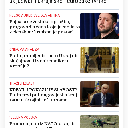
uključivali i ukrajinske i europske tvrtke.
NJEGOV URED SVE DEMANTIRA
Pojavila se žestoka optužba,
progovorila žena koja je radila sa
Zelenskim: 'Osobno je pristao'
CNN-OVA ANALIZA
Putin promijenio ton o Ukrajini:
slučajnost ili znak panike u
Kremlju?
TRAŽI LI IZLAZ?
KREMLJ POKAZUJE SLABOST?
Putin prvi put nagovijestio kraj
rata u Ukrajini, je li to samo
privid ili znak
'ZELENA VOJSKA'
Procurio plan iz NATO-a koji bi