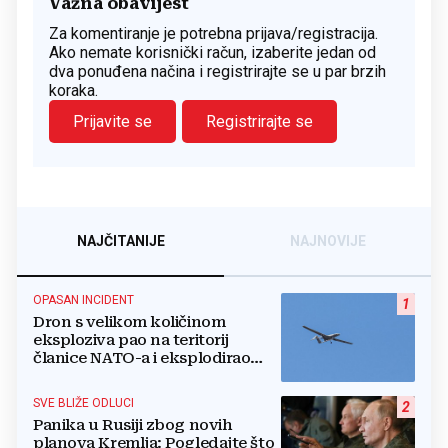
Važna obavijest
Za komentiranje je potrebna prijava/registracija.
Ako nemate korisnički račun, izaberite jedan od
dva ponuđena načina i registrirajte se u par brzih
koraka.
Prijavite se
Registrirajte se
NAJČITANIJE
NAJNOVIJE
OPASAN INCIDENT
1
Dron s velikom količinom
eksploziva pao na teritorij
članice NATO-a i eksplodirao
blizu plinovoda
SVE BLIŽE ODLUCI
2
Panika u Rusiji zbog novih
planova Kremlja: Pogledajte što