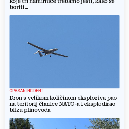
koje tri namirnice trebamo jesti, kako se
boriti...
OPASAN INCIDENT
Dron s velikom količinom eksploziva pao
na teritorij članice NATO-a i eksplodirao
blizu plinovoda