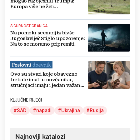
mogao razbjesniti Trumpa:
Europa više ne želi...
SIGURNOST GRANICA
Na pomolu scenarij iz bivše
Jugoslavije? Stiglo upozorenje:
Na to se moramo pripremiti!
Ovo su stvari koje obavezno
trebate imati u novčaniku,
stručnjaci imaju i jedan važan
savjet
KLJUČNE RIJEČI
SAD
napadi
Ukrajina
Rusija