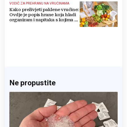
VODIČ ZA PREHRANU NA VRUĆINAMA
Kako preživjeti paklene vrućine:
Ovdje je popis hrane koja hladi
organizam i napitaka s kojima si
činite 'medvjeđu uslugu'
Ne propustite