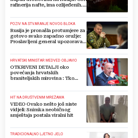
rafinerija nafte, ima ozlijeđenih.
Stižu snimke
POZIV NA STVARANJE NOVOG BLOKA
Rusija je pronašla protumjere za
gotovo svako zapadno oružje:
Proslavljeni general upozorava
NATO
HRVATSKI MINISTAR MEDVED OBJAVIO
OTKRIVENI DETALJI oko
povećanja hrvatskih
braniteljskih mirovina : Tko
dobiva, a tko ne
HIT NA DRUŠTVENIM MREŽAMA
VIDEO Ovako nešto još niste
vidjeli: Snimka neobičnog
smještaja postala viralni hit
TRADICIONALNO LJETNO JELO