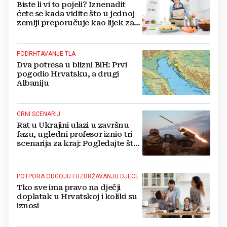
Biste li vi to pojeli? Iznenadit
ćete se kada vidite što u jednoj
zemlji preporučuje kao lijek za
vrućinu
PODRHTAVANJE TLA
Dva potresa u blizni BiH: Prvi
pogodio Hrvatsku, a drugi
Albaniju
CRNI SCENARIJ
Rat u Ukrajini ulazi u završnu
fazu, ugledni profesor iznio tri
scenarija za kraj: Pogledajte što
u tajnosti rade Nijemci
POTPORA ODGOJU I UZDRŽAVANJU DJECE
Tko sve ima pravo na dječji
doplatak u Hrvatskoj i koliki su
iznosi