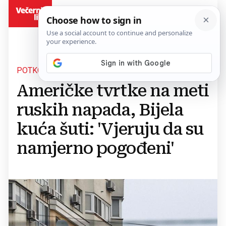
BiH
POTKOPAVANJE ODNOSA
Američke tvrtke na meti
ruskih napada, Bijela
kuća šuti: 'Vjeruju da su
namjerno pogođeni'