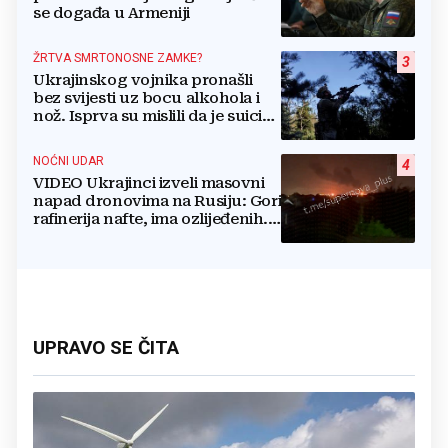
se događa u Armeniji
ŽRTVA SMRTONOSNE ZAMKE?
3
Ukrajinskog vojnika pronašli
bez svijesti uz bocu alkohola i
nož. Isprva su mislili da je suicid,
no otkrili su jezivu pozadinu
NOĆNI UDAR
4
VIDEO Ukrajinci izveli masovni
napad dronovima na Rusiju: Gori
rafinerija nafte, ima ozlijeđenih.
Stižu snimke
UPRAVO SE ČITA