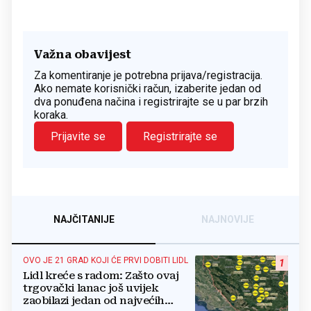
Važna obavijest
Za komentiranje je potrebna prijava/registracija.
Ako nemate korisnički račun, izaberite jedan od
dva ponuđena načina i registrirajte se u par brzih
koraka.
Prijavite se
Registrirajte se
NAJČITANIJE
NAJNOVIJE
OVO JE 21 GRAD KOJI ĆE PRVI DOBITI LIDL
1
Lidl kreće s radom: Zašto ovaj
trgovački lanac još uvijek
zaobilazi jedan od najvećih