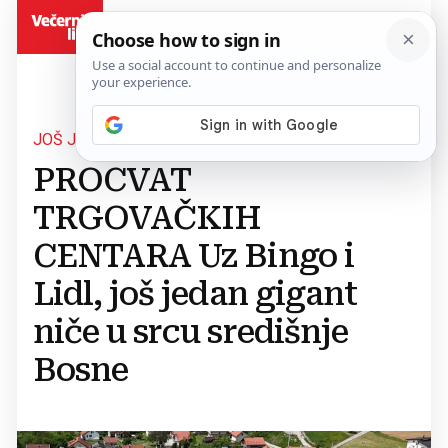
BiH
JOŠ JEDAN IMPRESIVAN OBJEKT
PROCVAT
TRGOVAČKIH
CENTARA Uz Bingo i
Lidl, još jedan gigant
niče u srcu središnje
Bosne