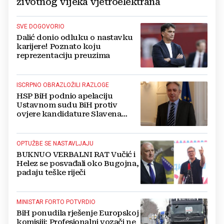
životnog vijeka vjetroelektrana
SVE DOGOVORIO
Dalić donio odluku o nastavku
karijere! Poznato koju
reprezentaciju preuzima
ISCRPNO OBRAZLOŽILI RAZLOGE
HSP BiH podnio apelaciju
Ustavnom sudu BiH protiv
ovjere kandidature Slavena
Kovačevića
OPTUŽBE SE NASTAVLJAJU
BUKNUO VERBALNI RAT Vučić i
Helez se posvađali oko Bugojna,
padaju teške riječi
MINISTAR FORTO POTVRDIO
BiH ponudila rješenje Europskoj
komisiji: Profesionalni vozači ne