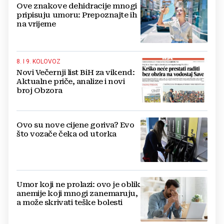
Ove znakove dehidracije mnogi
pripisuju umoru: Prepoznajte ih
na vrijeme
8. I 9. KOLOVOZ
Novi Večernji list BiH za vikend:
Aktualne priče, analize i novi
broj Obzora
Ovo su nove cijene goriva? Evo
što vozače čeka od utorka
Umor koji ne prolazi: ovo je oblik
anemije koji mnogi zanemaruju,
a može skrivati teške bolesti