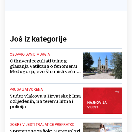
Još iz kategorije
OBJAVIO DAVID MURGIA
Otkriveni rezultati tajnog
glasanja Vatikana o fenomenu
Međugorja, evo što misli većina
crkevnih dužnosnika
PRUGA ZATVORENA
Sudar vlakova u Hrvatskoj: Ima
ozlijeđenih, na terenu hitna i
policija
DOBRE VIJESTI TRAJAT ĆE PREKRATKO
Spremite se za šok: Meteorolozi