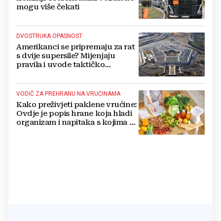
mogu više čekati
DVOSTRUKA OPASNOST
Amerikanci se pripremaju za rat
s dvije supersile? Mijenjaju
pravila i uvode taktičko
nuklearno oružje
VODIČ ZA PREHRANU NA VRUĆINAMA
Kako preživjeti paklene vrućine:
Ovdje je popis hrane koja hladi
organizam i napitaka s kojima si
činite 'medvjeđu uslugu'