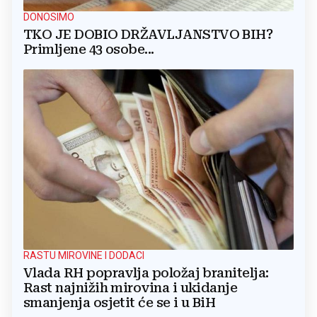
DONOSIMO
TKO JE DOBIO DRŽAVLJANSTVO BIH?
Primljene 43 osobe...
RASTU MIROVINE I DODACI
Vlada RH popravlja položaj branitelja:
Rast najnižih mirovina i ukidanje
smanjenja osjetit će se i u BiH