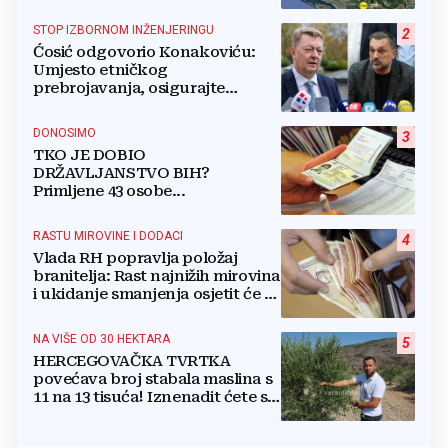
gradova u BiH?
STOP IZBORNOM INŽENJERINGU
2
Ćosić odgovorio Konakoviću:
Umjesto etničkog
prebrojavanja, osigurajte
stvarnu ravnopravnost Hrvata
DONOSIMO
3
TKO JE DOBIO
DRŽAVLJANSTVO BIH?
Primljene 43 osobe...
RASTU MIROVINE I DODACI
4
Vlada RH popravlja položaj
branitelja: Rast najnižih mirovina
i ukidanje smanjenja osjetit će se
i u BiH
NA VIŠE OD 30 HEKTARA
5
HERCEGOVAČKA TVRTKA
povećava broj stabala maslina s
11 na 13 tisuća! Iznenadit ćete se
kako ih štite