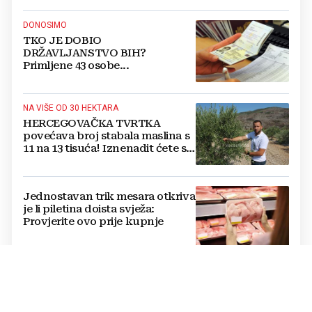
DONOSIMO
TKO JE DOBIO
DRŽAVLJANSTVO BIH?
Primljene 43 osobe...
NA VIŠE OD 30 HEKTARA
HERCEGOVAČKA TVRTKA
povećava broj stabala maslina s
11 na 13 tisuća! Iznenadit ćete se
kako ih štite
Jednostavan trik mesara otkriva
je li piletina doista svježa:
Provjerite ovo prije kupnje
Cijene hrane ponovno rastu,
stiglo upozorenje za građane:
Poskupjeli pšenica, kukuruz,