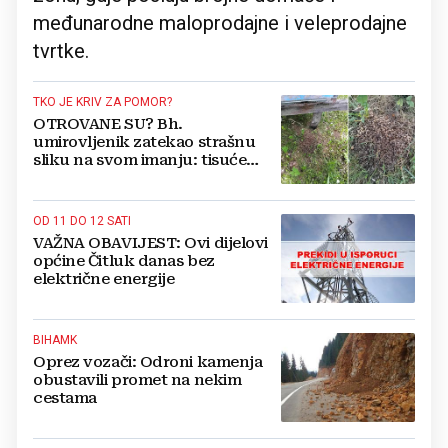
međunarodne maloprodajne i veleprodajne
tvrtke.
TKO JE KRIV ZA POMOR?
OTROVANE SU? Bh.
umirovljenik zatekao strašnu
sliku na svom imanju: tisuće
mrtvih pčela
OD 11 DO 12 SATI
VAŽNA OBAVIJEST: Ovi dijelovi
općine Čitluk danas bez
električne energije
BIHAMK
Oprez vozači: Odroni kamenja
obustavili promet na nekim
cestama