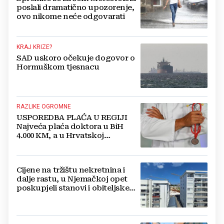
poslali dramatično upozorenje,
ovo nikome neće odgovarati
KRAJ KRIZE?
SAD uskoro očekuje dogovor o
Hormuškom tjesnacu
RAZLIKE OGROMNE
USPOREDBA PLAĆA U REGIJI
Najveća plaća doktora u BiH
4.000 KM, a u Hrvatskoj
najmanja 3.000 eura
Cijene na tržištu nekretnina i
dalje rastu, u Njemačkoj opet
poskupjeli stanovi i obiteljske
kuće