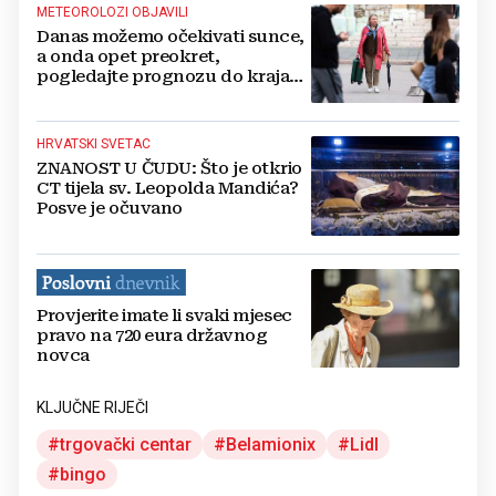
METEOROLOZI OBJAVILI
Danas možemo očekivati sunce,
a onda opet preokret,
pogledajte prognozu do kraja
tjedna
HRVATSKI SVETAC
ZNANOST U ČUDU: Što je otkrio
CT tijela sv. Leopolda Mandića?
Posve je očuvano
Provjerite imate li svaki mjesec
pravo na 720 eura državnog
novca
KLJUČNE RIJEČI
trgovački centar
Belamionix
Lidl
bingo