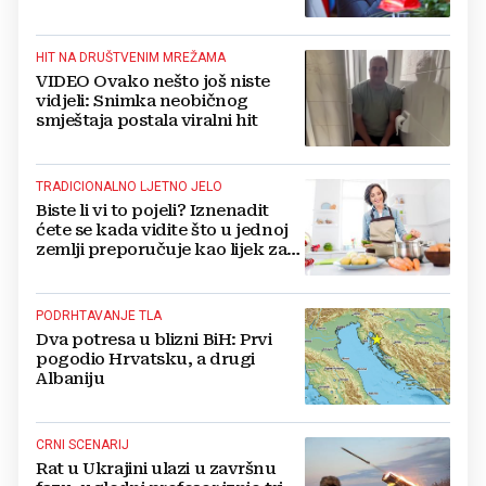
dobiva, a tko ne
HIT NA DRUŠTVENIM MREŽAMA
VIDEO Ovako nešto još niste
vidjeli: Snimka neobičnog
smještaja postala viralni hit
TRADICIONALNO LJETNO JELO
Biste li vi to pojeli? Iznenadit
ćete se kada vidite što u jednoj
zemlji preporučuje kao lijek za
vrućinu
PODRHTAVANJE TLA
Dva potresa u blizni BiH: Prvi
pogodio Hrvatsku, a drugi
Albaniju
CRNI SCENARIJ
Rat u Ukrajini ulazi u završnu