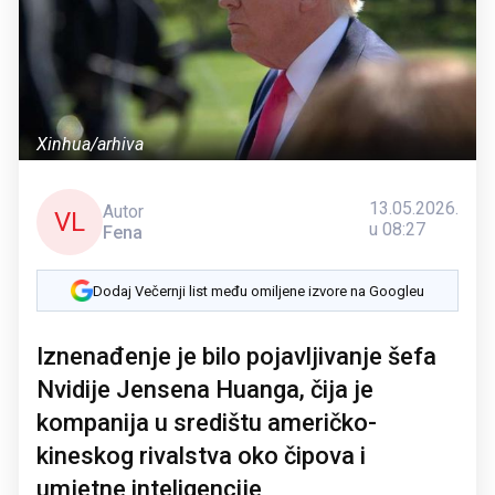
Xinhua/arhiva
13.05.2026.
Autor
VL
u 08:27
Fena
Dodaj Večernji list među omiljene izvore na Googleu
Iznenađenje je bilo pojavljivanje šefa
Nvidije Jensena Huanga, čija je
kompanija u središtu američko-
kineskog rivalstva oko čipova i
umjetne inteligencije