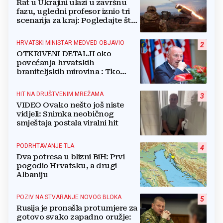
Rat u Ukrajini ulazi u završnu
fazu, ugledni profesor iznio tri
scenarija za kraj: Pogledajte što
u tajnosti rade Nijemci
HRVATSKI MINISTAR MEDVED OBJAVIO
2
OTKRIVENI DETALJI oko
povećanja hrvatskih
braniteljskih mirovina : Tko
dobiva, a tko ne
HIT NA DRUŠTVENIM MREŽAMA
3
VIDEO Ovako nešto još niste
vidjeli: Snimka neobičnog
smještaja postala viralni hit
PODRHTAVANJE TLA
4
Dva potresa u blizni BiH: Prvi
pogodio Hrvatsku, a drugi
Albaniju
POZIV NA STVARANJE NOVOG BLOKA
5
Rusija je pronašla protumjere za
gotovo svako zapadno oružje: