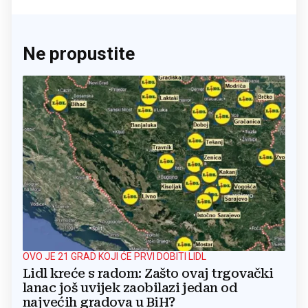
Ne propustite
OVO JE 21 GRAD KOJI ĆE PRVI DOBITI LIDL
Lidl kreće s radom: Zašto ovaj trgovački
lanac još uvijek zaobilazi jedan od
najvećih gradova u BiH?