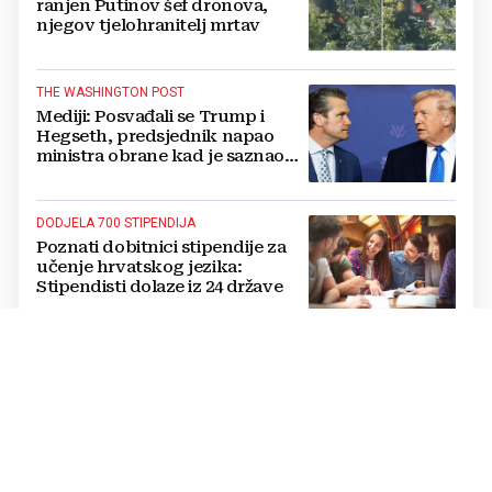
ranjen Putinov šef dronova,
njegov tjelohranitelj mrtav
THE WASHINGTON POST
Mediji: Posvađali se Trump i
Hegseth, predsjednik napao
ministra obrane kad je saznao
koliko je raketa na zalihama
DODJELA 700 STIPENDIJA
Poznati dobitnici stipendije za
učenje hrvatskog jezika:
Stipendisti dolaze iz 24 države
CRNE UDOVICE
JEZIVA PREVARA U RUSIJI:
Udaju se za vojnike koji idu u
smrt, pokupe milijune pa
nestanu
POTPUNI PREOKRET