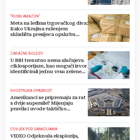
živi, čekanja trajala po 15 sati!
"RUSKI AMAZON"
Meta na leđima trgovačkog diva:
Kako Ukrajina rušenjem
skladišta presijeca opskrbu
vojske i ruši financije Kremlja
ZARAZNE BOLESTI
U BiH trenutno nema slučajeva
ciklosporijaze, kao mogući izvor
identificirali jednu vrsu zelene
salate
DVOSTRUKA OPASNOST
Amerikanci se pripremaju za rat
s dvije supersile? Mijenjaju
pravila i uvode taktičko
nuklearno oružje
ČOVJEK POD SANKCIJAMA
VIDEO Odjeknula eksplozija,