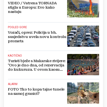
VIDEO / Vatrena TORNADA
stigla u Europu: Evo kako
nastaju
POGLED GORE
Vozači, oprez: Policija u bh.
susjedstvu uvela novu kontrolu
prometa
KAOTIČNO
Turisti bježe s Makarske rivijere:
"Ovo je dno dna, od rezervacija
do kukuruza. U ovom kaosu
ostajem dan i bježim"
ALARM
FOTO Tko to kopa tajne tunele
na samoj granici?