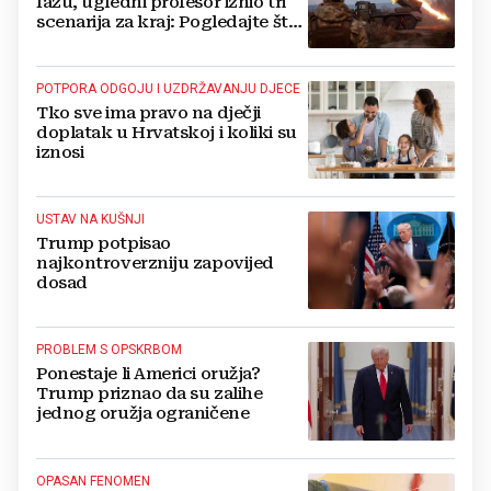
fazu, ugledni profesor iznio tri
scenarija za kraj: Pogledajte što
u tajnosti rade Nijemci
POTPORA ODGOJU I UZDRŽAVANJU DJECE
Tko sve ima pravo na dječji
doplatak u Hrvatskoj i koliki su
iznosi
USTAV NA KUŠNJI
Trump potpisao
najkontroverzniju zapovijed
dosad
PROBLEM S OPSKRBOM
Ponestaje li Americi oružja?
Trump priznao da su zalihe
jednog oružja ograničene
OPASAN FENOMEN