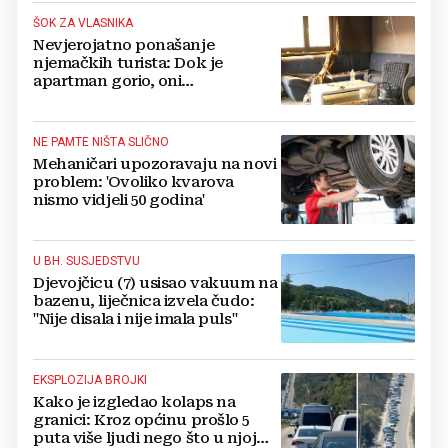
ŠOK ZA VLASNIKA
Nevjerojatno ponašanje
njemačkih turista: Dok je
apartman gorio, oni
NAZDRAVLJALI
NE PAMTE NIŠTA SLIČNO
Mehaničari upozoravaju na novi
problem: 'Ovoliko kvarova
nismo vidjeli 50 godina'
U BH. SUSJEDSTVU
Djevojčicu (7) usisao vakuum na
bazenu, liječnica izvela čudo:
"Nije disala i nije imala puls"
EKSPLOZIJA BROJKI
Kako je izgledao kolaps na
granici: Kroz općinu prošlo 5
puta više ljudi nego što u njoj