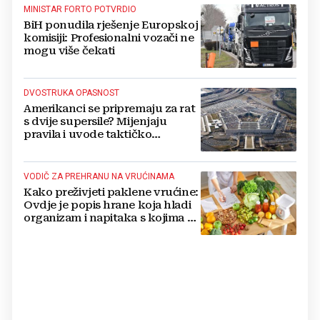
MINISTAR FORTO POTVRDIO
BiH ponudila rješenje Europskoj
komisiji: Profesionalni vozači ne
mogu više čekati
DVOSTRUKA OPASNOST
Amerikanci se pripremaju za rat
s dvije supersile? Mijenjaju
pravila i uvode taktičko
nuklearno oružje
VODIČ ZA PREHRANU NA VRUĆINAMA
Kako preživjeti paklene vrućine:
Ovdje je popis hrane koja hladi
organizam i napitaka s kojima si
činite 'medvjeđu uslugu'