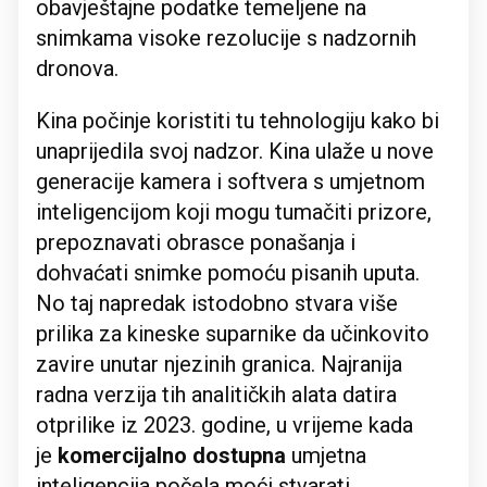
obavještajne podatke temeljene na
snimkama visoke rezolucije s nadzornih
dronova.
Kina počinje koristiti tu tehnologiju kako bi
unaprijedila svoj nadzor. Kina ulaže u nove
generacije kamera i softvera s umjetnom
inteligencijom koji mogu tumačiti prizore,
prepoznavati obrasce ponašanja i
dohvaćati snimke pomoću pisanih uputa.
No taj napredak istodobno stvara više
prilika za kineske suparnike da učinkovito
zavire unutar njezinih granica. Najranija
radna verzija tih analitičkih alata datira
otprilike iz 2023. godine, u vrijeme kada
je
komercijalno dostupna
umjetna
inteligencija počela moći stvarati