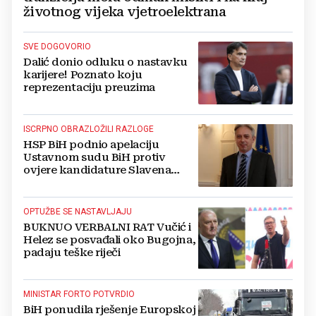
životnog vijeka vjetroelektrana
SVE DOGOVORIO
Dalić donio odluku o nastavku
karijere! Poznato koju
reprezentaciju preuzima
ISCRPNO OBRAZLOŽILI RAZLOGE
HSP BiH podnio apelaciju
Ustavnom sudu BiH protiv
ovjere kandidature Slavena
Kovačevića
OPTUŽBE SE NASTAVLJAJU
BUKNUO VERBALNI RAT Vučić i
Helez se posvađali oko Bugojna,
padaju teške riječi
MINISTAR FORTO POTVRDIO
BiH ponudila rješenje Europskoj