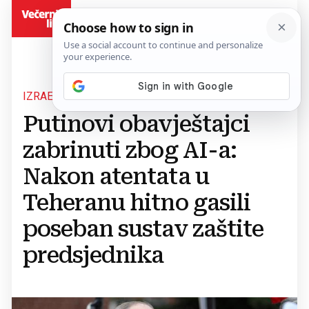
BiH
IZRAELSKA OPERACIJA UZDRMALA MOSKVU
Putinovi obavještajci
zabrinuti zbog AI-a:
Nakon atentata u
Teheranu hitno gasili
poseban sustav zaštite
predsjednika