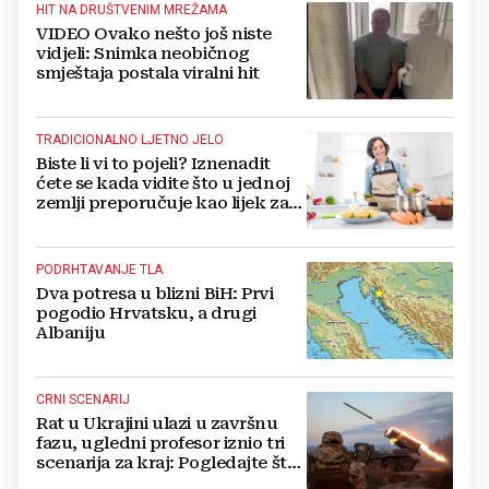
HIT NA DRUŠTVENIM MREŽAMA
VIDEO Ovako nešto još niste
vidjeli: Snimka neobičnog
smještaja postala viralni hit
TRADICIONALNO LJETNO JELO
Biste li vi to pojeli? Iznenadit
ćete se kada vidite što u jednoj
zemlji preporučuje kao lijek za
vrućinu
PODRHTAVANJE TLA
Dva potresa u blizni BiH: Prvi
pogodio Hrvatsku, a drugi
Albaniju
CRNI SCENARIJ
Rat u Ukrajini ulazi u završnu
fazu, ugledni profesor iznio tri
scenarija za kraj: Pogledajte što
u tajnosti rade Nijemci