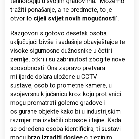
tehnologiju u svojim gradovima. "Možemo
tražiti ponašanje, a ne predmete, to je
otvorilo
cijeli svijet novih mogućnosti
".
Razgovori s gotovo desetak osoba,
uključujući bivše i sadašnje obavještajce te
visoke sigurnosne dužnosnike u četiri
zemlje, otkrili su zabrinutost zbog te nove
sposobnosti. Ona zapravo pretvara
milijarde dolara uložene u CCTV
sustave, osobito prometne kamere, u
svojevrsnu ključanicu kroz koju protivnici
mogu promatrati goleme gradove i
osigurane objekte kako bi u industrijskim
razmjerima izvlačili obrasce i tajne. Kada
se određena osoba identificira, ti sustavi
mogu
brzo izraditi dosjee
o njezinim