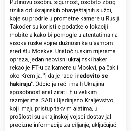
Putinovu osobnu sigurnost, osobito zbog
rizika od ukrajinskih obavještajnih službi,
koje su prodrle u prometne kamere u Rusiji.
Također su koristile podatke o lokaciji
mobitela kako bi pomogle u atentatima na
visoke ruske vojne dužnosnike u samom
središtu Moskve. Unatoč ruskim mjerama
opreza, jedan neovisni ukrajinski haker
rekao je FT-u da kamere u Moskvi, pa čak i
oko Kremlja, "i dalje rade i
redovito se
hakiraju
". Odbio je reći ima li Ukrajina
sposobnost analizirati ih u velikim
razmjerima. SAD i Ujedinjeno Kraljevstvo,
koji imaju pristup takvim alatima, u
prošlosti su ukrajinskoj vojsci dostavljali
precizne informacije za ciljanje, uključujući