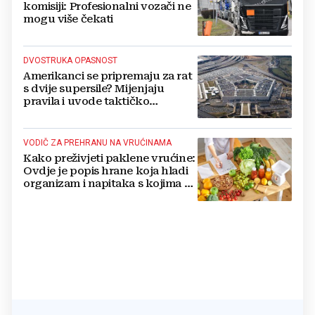
komisiji: Profesionalni vozači ne
mogu više čekati
DVOSTRUKA OPASNOST
Amerikanci se pripremaju za rat
s dvije supersile? Mijenjaju
pravila i uvode taktičko
nuklearno oružje
VODIČ ZA PREHRANU NA VRUĆINAMA
Kako preživjeti paklene vrućine:
Ovdje je popis hrane koja hladi
organizam i napitaka s kojima si
činite 'medvjeđu uslugu'