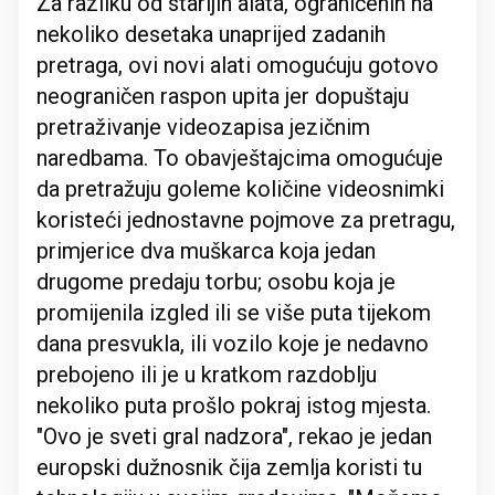
Za razliku od starijih alata, ograničenih na
nekoliko desetaka unaprijed zadanih
pretraga, ovi novi alati omogućuju gotovo
neograničen raspon upita jer dopuštaju
pretraživanje videozapisa jezičnim
naredbama. To obavještajcima omogućuje
da pretražuju goleme količine videosnimki
koristeći jednostavne pojmove za pretragu,
primjerice dva muškarca koja jedan
drugome predaju torbu; osobu koja je
promijenila izgled ili se više puta tijekom
dana presvukla, ili vozilo koje je nedavno
prebojeno ili je u kratkom razdoblju
nekoliko puta prošlo pokraj istog mjesta.
"Ovo je sveti gral nadzora", rekao je jedan
europski dužnosnik čija zemlja koristi tu