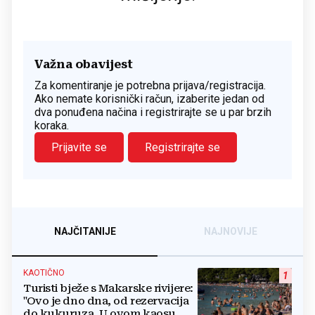
Važna obavijest
Za komentiranje je potrebna prijava/registracija.
Ako nemate korisnički račun, izaberite jedan od
dva ponuđena načina i registrirajte se u par brzih
koraka.
Prijavite se
Registrirajte se
NAJČITANIJE
NAJNOVIJE
KAOTIČNO
1
Turisti bježe s Makarske rivijere:
"Ovo je dno dna, od rezervacija
do kukuruza. U ovom kaosu