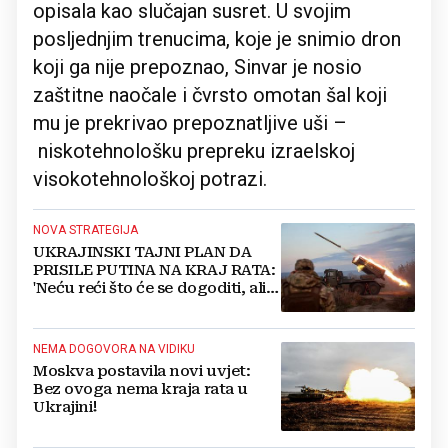
opisala kao slučajan susret. U svojim
posljednjim trenucima, koje je snimio dron
koji ga nije prepoznao, Sinvar je nosio
zaštitne naočale i čvrsto omotan šal koji
mu je prekrivao prepoznatljive uši –
niskotehnološku prepreku izraelskoj
visokotehnološkoj potrazi.
NOVA STRATEGIJA
UKRAJINSKI TAJNI PLAN DA
PRISILE PUTINA NA KRAJ RATA:
'Neću reći što će se dogoditi, ali
postoji šansa za pravi pomak!'
NEMA DOGOVORA NA VIDIKU
Moskva postavila novi uvjet:
Bez ovoga nema kraja rata u
Ukrajini!