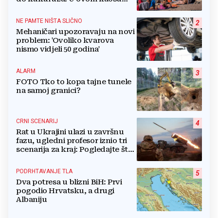
ostajem dan i bježim"
NE PAMTE NIŠTA SLIČNO
2
Mehaničari upozoravaju na novi
problem: 'Ovoliko kvarova
nismo vidjeli 50 godina'
ALARM
3
FOTO Tko to kopa tajne tunele
na samoj granici?
CRNI SCENARIJ
4
Rat u Ukrajini ulazi u završnu
fazu, ugledni profesor iznio tri
scenarija za kraj: Pogledajte što
u tajnosti rade Nijemci
PODRHTAVANJE TLA
5
Dva potresa u blizni BiH: Prvi
pogodio Hrvatsku, a drugi
Albaniju