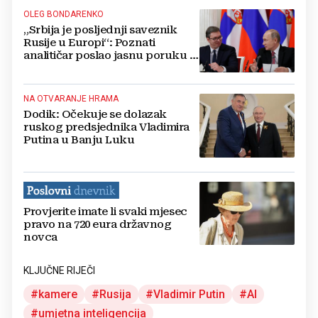
OLEG BONDARENKO
„Srbija je posljednji saveznik
Rusije u Europi“: Poznati
analitičar poslao jasnu poruku o
Vučiću i Beogradu
NA OTVARANJE HRAMA
Dodik: Očekuje se dolazak
ruskog predsjednika Vladimira
Putina u Banju Luku
Provjerite imate li svaki mjesec
pravo na 720 eura državnog
novca
KLJUČNE RIJEČI
kamere
Rusija
Vladimir Putin
AI
umjetna inteligencija