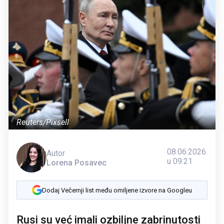
Reuters/Pixsell
08.06.2026.
Autor
u 09:21
Lorena Posavec
Dodaj Večernji list među omiljene izvore na Googleu
Rusi su već imali ozbiljne zabrinutosti