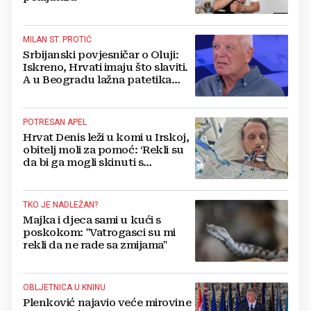
MILAN ST. PROTIĆ
Srbijanski povjesničar o Oluji:
Iskreno, Hrvati imaju što slaviti.
A u Beogradu lažna patetika
vlasti i krokodilske suze
POTRESAN APEL
Hrvat Denis leži u komi u Irskoj,
obitelj moli za pomoć: ‘Rekli su
da bi ga mogli skinuti s
aparata...‘
TKO JE NADLEŽAN?
Majka i djeca sami u kući s
poskokom: "Vatrogasci su mi
rekli da ne rade sa zmijama"
OBLJETNICA U KNINU
Plenković najavio veće mirovine