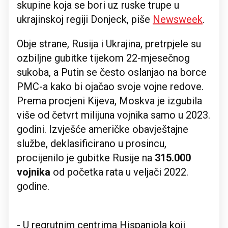
skupine koja se bori uz ruske trupe u
ukrajinskoj regiji Donjeck, piše
Newsweek
.
Obje strane, Rusija i Ukrajina, pretrpjele su
ozbiljne gubitke tijekom 22-mjesečnog
sukoba, a Putin se često oslanjao na borce
PMC-a kako bi ojačao svoje vojne redove.
Prema procjeni Kijeva, Moskva je izgubila
više od četvrt milijuna vojnika samo u 2023.
godini. Izvješće američke obavještajne
službe, deklasificirano u prosincu,
procijenilo je gubitke Rusije na
315.000
vojnika
od početka rata u veljači 2022.
godine.
- U regrutnim centrima Hispaniola koji