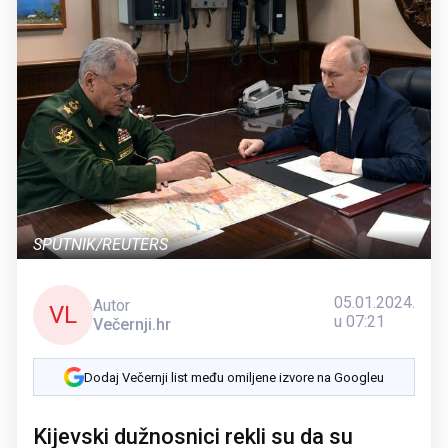
SPUTNIK/REUTERS
05.01.2024.
Autor
VL
u 07:21
Večernji.hr
Dodaj Večernji list među omiljene izvore na Googleu
Kijevski dužnosnici rekli su da su