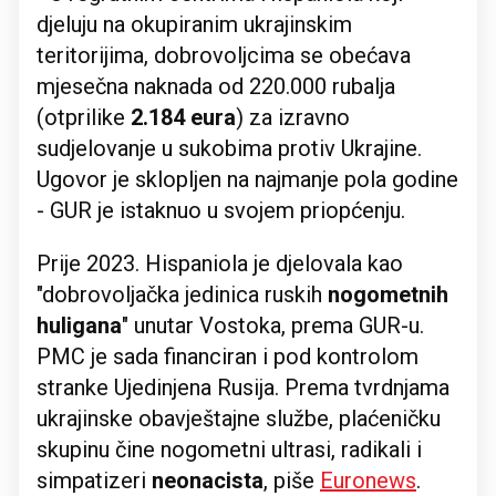
djeluju na okupiranim ukrajinskim
teritorijima, dobrovoljcima se obećava
mjesečna naknada od 220.000 rubalja
(otprilike
2.184 eura
) za izravno
sudjelovanje u sukobima protiv Ukrajine.
Ugovor je sklopljen na najmanje pola godine
- GUR je istaknuo u svojem priopćenju.
Prije 2023. Hispaniola je djelovala kao
"dobrovoljačka jedinica ruskih
nogometnih
huligana
" unutar Vostoka, prema GUR-u.
PMC je sada financiran i pod kontrolom
stranke Ujedinjena Rusija. Prema tvrdnjama
ukrajinske obavještajne službe, plaćeničku
skupinu čine nogometni ultrasi, radikali i
simpatizeri
neonacista
, piše
Euronews
.