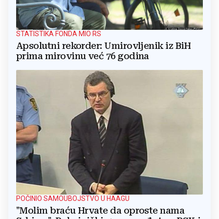
STATISTIKA FONDA MIO RS
Apsolutni rekorder: Umirovljenik iz BiH
prima mirovinu već 76 godina
POČINIO SAMOUBOJSTVO U HAAGU
"Molim braću Hrvate da oproste nama