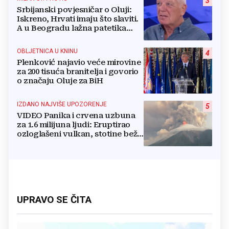
3
Srbijanski povjesničar o Oluji:
Iskreno, Hrvati imaju što slaviti.
A u Beogradu lažna patetika
vlasti i krokodilske suze
OBLJETNICA U KNINU
4
Plenković najavio veće mirovine
za 200 tisuća branitelja i govorio
o značaju Oluje za BiH
IZDANO NAJVIŠE UPOZORENJE
5
VIDEO Panika i crvena uzbuna
za 1.6 milijuna ljudi: Eruptirao
ozloglašeni vulkan, stotine beže
pred bujicama lave!
UPRAVO SE ČITA