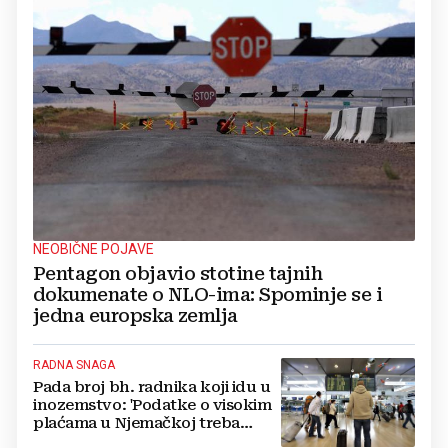
NEOBIČNE POJAVE
Pentagon objavio stotine tajnih
dokumenate o NLO-ima: Spominje se i
jedna europska zemlja
RADNA SNAGA
Pada broj bh. radnika koji idu u
inozemstvo: 'Podatke o visokim
plaćama u Njemačkoj treba
gledati s rezervom'