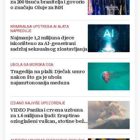
za 200 tisuća branitelja i govorio
o značaju Oluje za BiH
KRIMINALNA UPOTREBA AI ALATA
NAPREDUJE
Najmanje 1,2 milijuna djece
iskorišteno za AI-generirani
sadržaj seksualnog zlostavljanja
UBOLA GA MORSKA OSA
Tragedija na plaži: Dječak umro
nakon što ga je ubola
najsmrtonosnija meduza
IZDANO NAJVIŠE UPOZORENJE
VIDEO Panika i crvena uzbuna
za 1.6 milijuna ljudi: Eruptirao
ozloglašeni vulkan, stotine beže
pred bujicama lave!