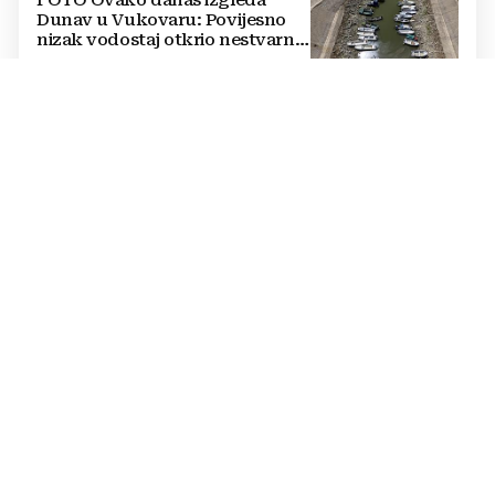
Dunav u Vukovaru: Povijesno
nizak vodostaj otkrio nestvarne
prizore
IZDANA UPOZORENJA
VIDEO Dok se Europa prži, na
drugom kraju svijeta potpuni
kaos: Novi Zeland paralizirao
snažan polarni val
DOBRO PAZITE
NOVA PRAVILA Drakonske
kazne u Njemačkoj: Za ovaj
prekršaj možete biti kažnjeni sa
čak 30.000 eura
NA ISTOKU HRVATSKE
Rekordno niski vodostaji Drave,
Dunava i drugih vodotoka