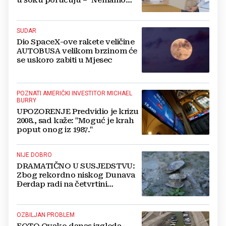
u šoku poručuju – "Nemamo
kamo s njima!"
SUDAR
Dio SpaceX-ove rakete veličine
AUTOBUSA velikom brzinom će
se uskoro zabiti u Mjesec
POZNATI AMERIČKI INVESTITOR MICHAEL
BURRY
UPOZORENJE Predvidio je krizu
2008., sad kaže: "Moguć je krah
poput onog iz 1987."
NIJE DOBRO
DRAMATIČNO U SUSJEDSTVU:
Zbog rekordno niskog Dunava
Đerdap radi na četvrtini
kapaciteta, cijene struje
odletjele u nebo
OZBILJAN PROBLEM
FOTO Ovako danas izgleda