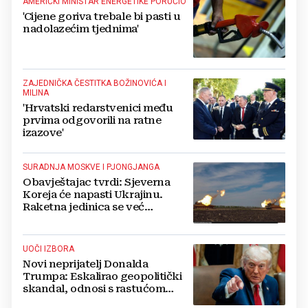
AMERIČKI MINISTAR ENERGETIKE PORUČIO
'Cijene goriva trebale bi pasti u
nadolazećim tjednima'
ZAJEDNIČKA ČESTITKA BOŽINOVIĆA I
MILINA
'Hrvatski redarstvenici među
prvima odgovorili na ratne
izazove'
SURADNJA MOSKVE I PJONGJANGA
Obavještajac tvrdi: Sjeverna
Koreja će napasti Ukrajinu.
Raketna jedinica se već
raspoređuje
UOČI IZBORA
Novi neprijatelj Donalda
Trumpa: Eskalirao geopolitički
skandal, odnosi s rastućom
svjetskom silom na rubu