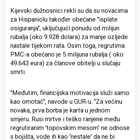
Kijevski dužnosnici rekli su da su novacima
za Hispaniolu također obećane "isplate
osiguranja", uključujući ponudu od milijun
rubalja (oko 9.928 dolara) za manje ozljede
nastale tijekom rata. Osim toga, regrutima
PMC-a obećano je 5 milijuna rubalja ( oko
49.643 eura) za članove obitelji u slučaju
smrti.
"Međutim, financijska motivacija služi samo
kao omotač", navode u GUR-u. "Za većinu
novaka, prva borba je karta u jednom
smjeru. Rusi mrtve i teško ranjene među
regrutiranim 'topovskim mesom' ne odnose
s bojišta, vode ih kao 'nestale' da ne bi