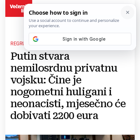
BiH
REGRUTACIJA U TIJEKU
Putin stvara
nemilosrdnu privatnu
vojsku: Čine je
nogometni huligani i
neonacisti, mjesečno će
dobivati 2200 eura