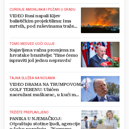
pucanja
CURENJE AMONIJAKA I POŽARI U GRADU
VIDEO Rusi napali Kijev
balističkim projektilima: Ima
mrtvih, pod ruševinama traže
preživjele
TOMO MEDVED UOČI OLUJE
Najavljena važna promjena za
hrvatske branitelje: 'Time ćemo
ispraviti još jednu nepravdu'
TAJNA SLUŽBA NA NOGAMA
VIDEO DRAMA NA TRUMPOVOM
GOLF TERENU: Uhićen
naoružani muškarac, u kući mu
pronašli vojni arsenal, istražitelje
zabrinule bilježnice
TRŽIŠTE PREPLAVLJENO
PANIKA U NJEMAČKOJ:
Otpuštaju stotine ljudi, agencije