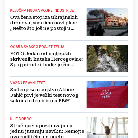
KLJUČNA FIGURA VOJNE INDUSTRIJE
Ova žena stoji iza ukrajinskih
dronova, sada ima novi plan:
„Nešto što još ne postoji u
svijetu“
OČARA SVAKOG POSJETITELJA
FOTO Jedan od najljepših
skrivenih kutaka Hercegovine:
Spoj prirode i tradicije čini
Koćušu jedinstvenom
destinacijom
VAŽAN PRAVNI TEST
Suđenje za ubojstvo Aldine
Jahić prvi je veliki test novog
zakona o femicidu u FBiH
NIJE DOBRO
Stručnjaci upozoravaju na
jednu jutarnju naviku: Nemojte
ovo raditi čim ustanete