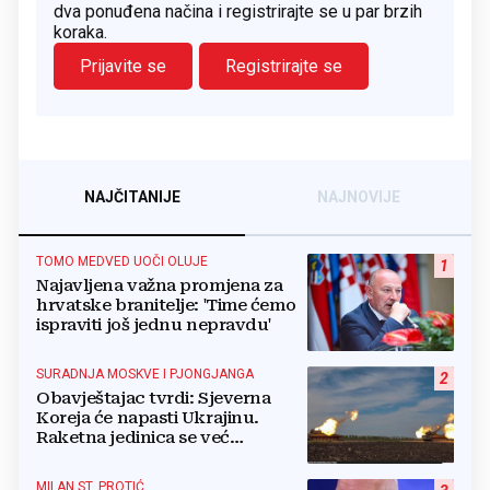
dva ponuđena načina i registrirajte se u par brzih
koraka.
Prijavite se
Registrirajte se
NAJČITANIJE
NAJNOVIJE
TOMO MEDVED UOČI OLUJE
1
Najavljena važna promjena za
hrvatske branitelje: 'Time ćemo
ispraviti još jednu nepravdu'
SURADNJA MOSKVE I PJONGJANGA
2
Obavještajac tvrdi: Sjeverna
Koreja će napasti Ukrajinu.
Raketna jedinica se već
raspoređuje
MILAN ST. PROTIĆ