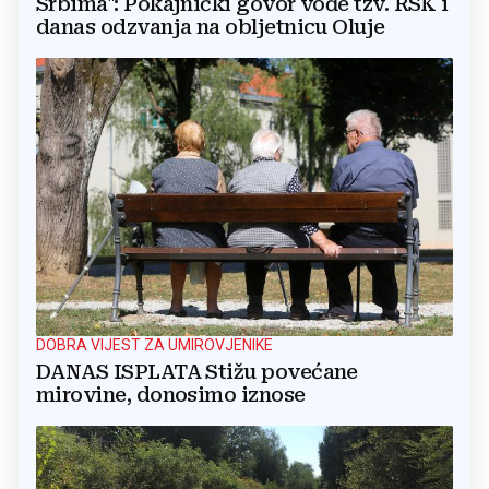
Srbima": Pokajnički govor vođe tzv. RSK i
danas odzvanja na obljetnicu Oluje
DOBRA VIJEST ZA UMIROVJENIKE
DANAS ISPLATA Stižu povećane
mirovine, donosimo iznose