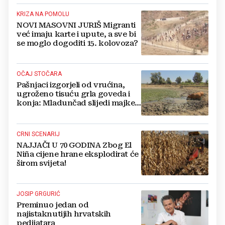
KRIZA NA POMOLU
NOVI MASOVNI JURIŠ Migranti
već imaju karte i upute, a sve bi
se moglo dogoditi 15. kolovoza?
OČAJ STOČARA
Pašnjaci izgorjeli od vrućina,
ugroženo tisuću grla goveda i
konja: Mladunčad slijedi majke,
ugibaju u mulju
CRNI SCENARIJ
NAJJAČI U 70 GODINA Zbog El
Niña cijene hrane eksplodirat će
širom svijeta!
JOSIP GRGURIĆ
Preminuo jedan od
najistaknutijih hrvatskih
pedijatara