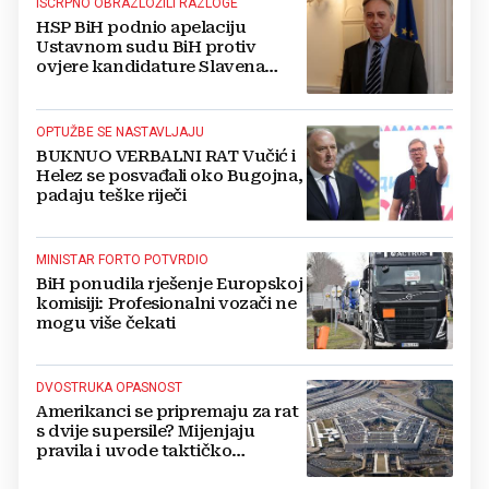
ISCRPNO OBRAZLOŽILI RAZLOGE
HSP BiH podnio apelaciju
Ustavnom sudu BiH protiv
ovjere kandidature Slavena
Kovačevića
OPTUŽBE SE NASTAVLJAJU
BUKNUO VERBALNI RAT Vučić i
Helez se posvađali oko Bugojna,
padaju teške riječi
MINISTAR FORTO POTVRDIO
BiH ponudila rješenje Europskoj
komisiji: Profesionalni vozači ne
mogu više čekati
DVOSTRUKA OPASNOST
Amerikanci se pripremaju za rat
s dvije supersile? Mijenjaju
pravila i uvode taktičko
nuklearno oružje