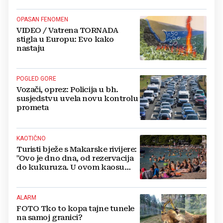
OPASAN FENOMEN
VIDEO / Vatrena TORNADA
stigla u Europu: Evo kako
nastaju
POGLED GORE
Vozači, oprez: Policija u bh.
susjedstvu uvela novu kontrolu
prometa
KAOTIČNO
Turisti bježe s Makarske rivijere:
"Ovo je dno dna, od rezervacija
do kukuruza. U ovom kaosu
ostajem dan i bježim"
ALARM
FOTO Tko to kopa tajne tunele
na samoj granici?