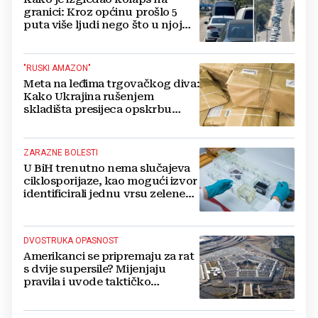
granici: Kroz općinu prošlo 5
puta više ljudi nego što u njoj
živi, čekanja trajala po 15 sati!
"RUSKI AMAZON"
Meta na leđima trgovačkog diva:
Kako Ukrajina rušenjem
skladišta presijeca opskrbu
vojske i ruši financije Kremlja
ZARAZNE BOLESTI
U BiH trenutno nema slučajeva
ciklosporijaze, kao mogući izvor
identificirali jednu vrsu zelene
salate
DVOSTRUKA OPASNOST
Amerikanci se pripremaju za rat
s dvije supersile? Mijenjaju
pravila i uvode taktičko
nuklearno oružje