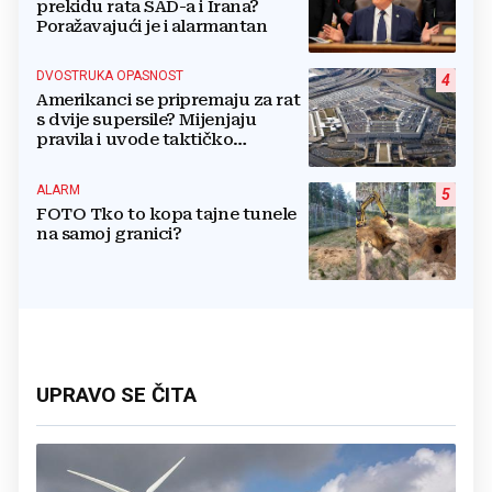
prekidu rata SAD-a i Irana?
Poražavajući je i alarmantan
DVOSTRUKA OPASNOST
4
Amerikanci se pripremaju za rat
s dvije supersile? Mijenjaju
pravila i uvode taktičko
nuklearno oružje
ALARM
5
FOTO Tko to kopa tajne tunele
na samoj granici?
UPRAVO SE ČITA