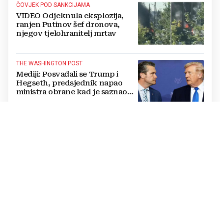
ČOVJEK POD SANKCIJAMA
VIDEO Odjeknula eksplozija,
ranjen Putinov šef dronova,
njegov tjelohranitelj mrtav
THE WASHINGTON POST
Mediji: Posvađali se Trump i
Hegseth, predsjednik napao
ministra obrane kad je saznao
koliko je raketa na zalihama
DODJELA 700 STIPENDIJA
Poznati dobitnici stipendije za
učenje hrvatskog jezika:
Stipendisti dolaze iz 24 države
CRNE UDOVICE
JEZIVA PREVARA U RUSIJI:
Udaju se za vojnike koji idu u
smrt, pokupe milijune pa
nestanu