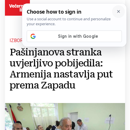
BiH
IZBORI U ARMENIJI
Pašinjanova stranka
uvjerljivo pobijedila:
Armenija nastavlja put
prema Zapadu