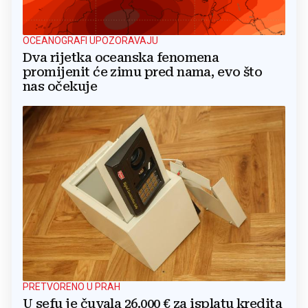
OCEANOGRAFI UPOZORAVAJU
Dva rijetka oceanska fenomena
promijenit će zimu pred nama, evo što
nas očekuje
PRETVORENO U PRAH
U sefu je čuvala 26.000 € za isplatu kredita