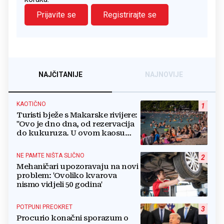
Prijavite se
Registrirajte se
NAJČITANIJE
NAJNOVIJE
KAOTIČNO
1
Turisti bježe s Makarske rivijere:
"Ovo je dno dna, od rezervacija
do kukuruza. U ovom kaosu
ostajem dan i bježim"
NE PAMTE NIŠTA SLIČNO
2
Mehaničari upozoravaju na novi
problem: 'Ovoliko kvarova
nismo vidjeli 50 godina'
POTPUNI PREOKRET
3
Procurio konačni sporazum o