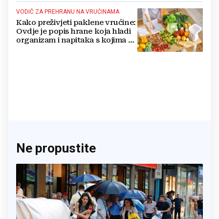
VODIČ ZA PREHRANU NA VRUĆINAMA
Kako preživjeti paklene vrućine:
Ovdje je popis hrane koja hladi
organizam i napitaka s kojima si
činite 'medvjeđu uslugu'
Ne propustite