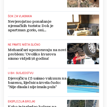
ŠOK ZA VLASNIKA
Nevjerojatno ponašanje
njemačkih turista: Dok je
apartman gorio, oni
NAZDRAVLJALI
NE PAMTE NIŠTA SLIČNO
Mehaničari upozoravaju na novi
problem: 'Ovoliko kvarova
nismo vidjeli 50 godina'
U BH. SUSJEDSTVU
Djevojčicu (7) usisao vakuum na
bazenu, liječnica izvela čudo:
"Nije disala i nije imala puls"
EKSPLOZIJA BROJKI
Kako je izgledao kolaps na