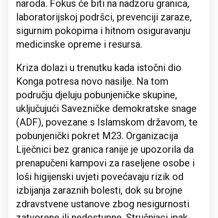
naroda. Fokus će biti na nadzoru granica,
laboratorijskoj podršci, prevenciji zaraze,
sigurnim pokopima i hitnom osiguravanju
medicinske opreme i resursa.
Kriza dolazi u trenutku kada istočni dio
Konga potresa novo nasilje. Na tom
području djeluju pobunjeničke skupine,
uključujući Savezničke demokratske snage
(ADF), povezane s Islamskom državom, te
pobunjenički pokret M23. Organizacija
Liječnici bez granica ranije je upozorila da
prenapučeni kampovi za raseljene osobe i
loši higijenski uvjeti povećavaju rizik od
izbijanja zaraznih bolesti, dok su brojne
zdravstvene ustanove zbog nesigurnosti
zatvorene ili nedostupne. Stručnjaci ipak