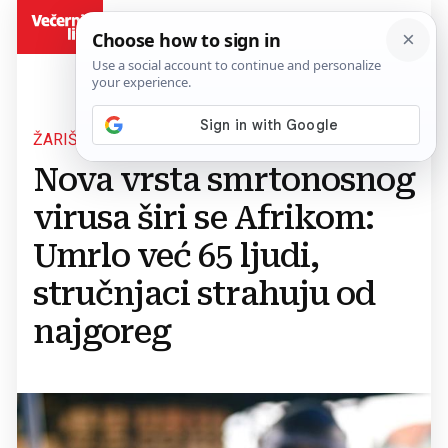
BiH
ŽARIŠTE EBOLE U KONGU
Nova vrsta smrtonosnog
virusa širi se Afrikom:
Umrlo već 65 ljudi,
stručnjaci strahuju od
najgoreg