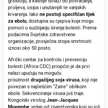
grlobolju, a kasnije dolazi do povraćanja,
proljeva, osipa i unutarnjih te vanjskih
krvarenja. Iako
ne postoji specifičan lijek
za ebolu
, dostupna su cjepiva koja mogu
pomoći u suzbijanju širenja bolesti. Prema
podacima Svjetske zdravstvene
organizacije, prosječna stopa smrtnosti
iznosi oko 50 posto.
Afrički centar za kontrolu i prevenciju
bolesti (Africa CDC) priopćio je da prvi
nalazi upućuju na moguću
prisutnost
drugačijeg soja virusa
, koji nije
povezan s najčešćim “Zaire” oblikom
ebole. Sekvenciranje virusa još traje.
Kongolski virolog
Jean-Jacques
Muyembe
, jedan od znanstvenika koji su još