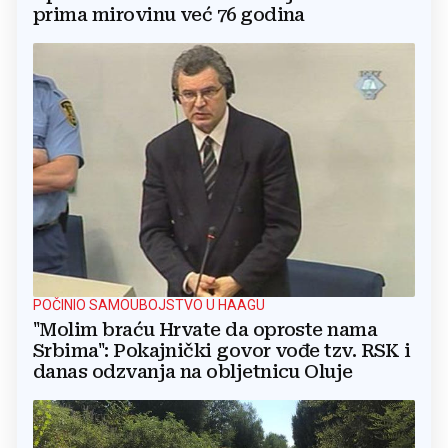
prima mirovinu već 76 godina
POČINIO SAMOUBOJSTVO U HAAGU
"Molim braću Hrvate da oproste nama
Srbima": Pokajnički govor vođe tzv. RSK i
danas odzvanja na obljetnicu Oluje