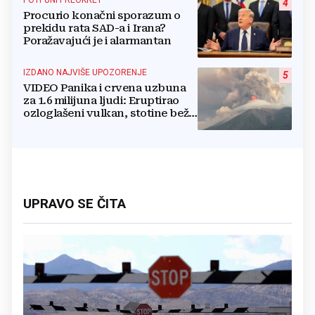
4
Procurio konačni sporazum o
prekidu rata SAD-a i Irana?
Poražavajući je i alarmantan
IZDANO NAJVIŠE UPOZORENJE
5
VIDEO Panika i crvena uzbuna
za 1.6 milijuna ljudi: Eruptirao
ozloglašeni vulkan, stotine beže
pred bujicama lave!
UPRAVO SE ČITA