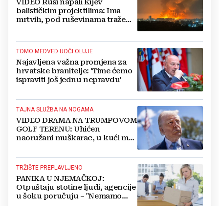
VIDEO Rusi napali Kijev
balističkim projektilima: Ima
mrtvih, pod ruševinama traže
preživjele
TOMO MEDVED UOČI OLUJE
Najavljena važna promjena za
hrvatske branitelje: 'Time ćemo
ispraviti još jednu nepravdu'
TAJNA SLUŽBA NA NOGAMA
VIDEO DRAMA NA TRUMPOVOM
GOLF TERENU: Uhićen
naoružani muškarac, u kući mu
pronašli vojni arsenal, istražitelje
zabrinule bilježnice
TRŽIŠTE PREPLAVLJENO
PANIKA U NJEMAČKOJ:
Otpuštaju stotine ljudi, agencije
u šoku poručuju – "Nemamo
kamo s njima!"