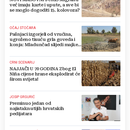
već imaju karte i upute, a sve bi
se moglo dogoditi 15. kolovoza?
OČAJ STOČARA
Pašnjaci izgorjeli od vrućina,
ugroženo tisuću grla goveda i
konja: Mladunčad slijedi majke,
ugibaju u mulju
CRNI SCENARIJ
NAJJAČI U 70 GODINA Zbog El
Niña cijene hrane eksplodirat će
širom svijeta!
JOSIP GRGURIĆ
Preminuo jedan od
najistaknutijih hrvatskih
pedijatara