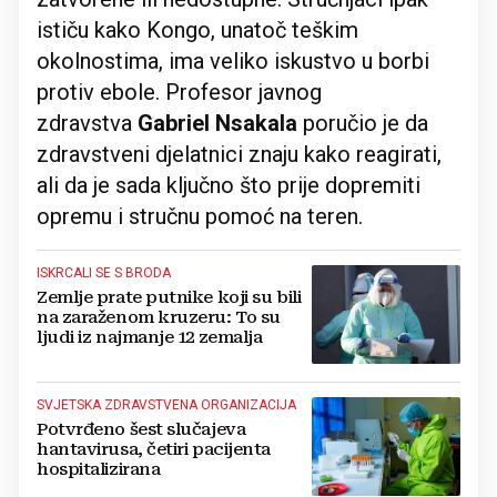
ističu kako Kongo, unatoč teškim
okolnostima, ima veliko iskustvo u borbi
protiv ebole. Profesor javnog
zdravstva
Gabriel Nsakala
poručio je da
zdravstveni djelatnici znaju kako reagirati,
ali da je sada ključno što prije dopremiti
opremu i stručnu pomoć na teren.
ISKRCALI SE S BRODA
Zemlje prate putnike koji su bili
na zaraženom kruzeru: To su
ljudi iz najmanje 12 zemalja
SVJETSKA ZDRAVSTVENA ORGANIZACIJA
Potvrđeno šest slučajeva
hantavirusa, četiri pacijenta
hospitalizirana