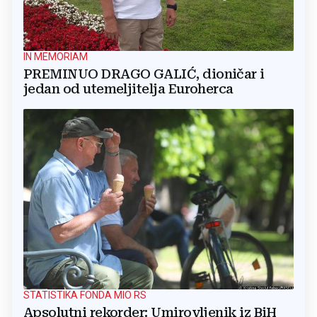
IN MEMORIAM
PREMINUO DRAGO GALIĆ, dioničar i
jedan od utemeljitelja Euroherca
STATISTIKA FONDA MIO RS
Apsolutni rekorder: Umirovljenik iz BiH