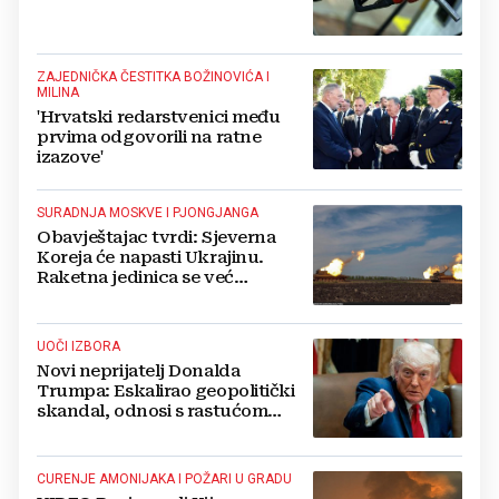
ZAJEDNIČKA ČESTITKA BOŽINOVIĆA I
MILINA
'Hrvatski redarstvenici među
prvima odgovorili na ratne
izazove'
SURADNJA MOSKVE I PJONGJANGA
Obavještajac tvrdi: Sjeverna
Koreja će napasti Ukrajinu.
Raketna jedinica se već
raspoređuje
UOČI IZBORA
Novi neprijatelj Donalda
Trumpa: Eskalirao geopolitički
skandal, odnosi s rastućom
svjetskom silom na rubu
pucanja
CURENJE AMONIJAKA I POŽARI U GRADU