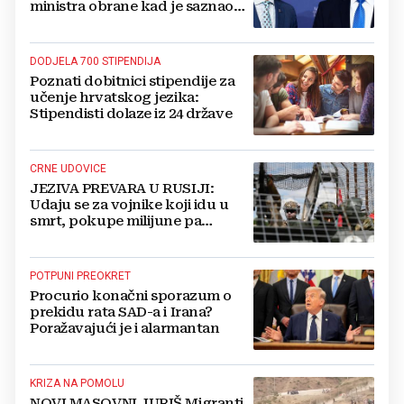
ministra obrane kad je saznao
koliko je raketa na zalihama
DODJELA 700 STIPENDIJA
Poznati dobitnici stipendije za
učenje hrvatskog jezika:
Stipendisti dolaze iz 24 države
CRNE UDOVICE
JEZIVA PREVARA U RUSIJI:
Udaju se za vojnike koji idu u
smrt, pokupe milijune pa
nestanu
POTPUNI PREOKRET
Procurio konačni sporazum o
prekidu rata SAD-a i Irana?
Poražavajući je i alarmantan
KRIZA NA POMOLU
NOVI MASOVNI JURIŠ Migranti