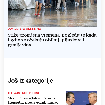
PROGNOZA VREMENA
Stiže promjena vremena, pogledajte kada
i gdje se očekuju obilniji pljuskovi i
grmljavina
Još iz kategorije
THE WASHINGTON POST
Mediji: Posvađali se Trump i
Hegseth, predsjednik napao