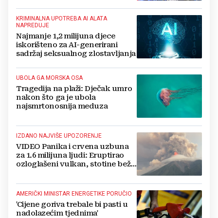
KRIMINALNA UPOTREBA AI ALATA
NAPREDUJE
Najmanje 1,2 milijuna djece
iskorišteno za AI-generirani
sadržaj seksualnog zlostavljanja
UBOLA GA MORSKA OSA
Tragedija na plaži: Dječak umro
nakon što ga je ubola
najsmrtonosnija meduza
IZDANO NAJVIŠE UPOZORENJE
VIDEO Panika i crvena uzbuna
za 1.6 milijuna ljudi: Eruptirao
ozloglašeni vulkan, stotine beže
pred bujicama lave!
AMERIČKI MINISTAR ENERGETIKE PORUČIO
'Cijene goriva trebale bi pasti u
nadolazećim tjednima'