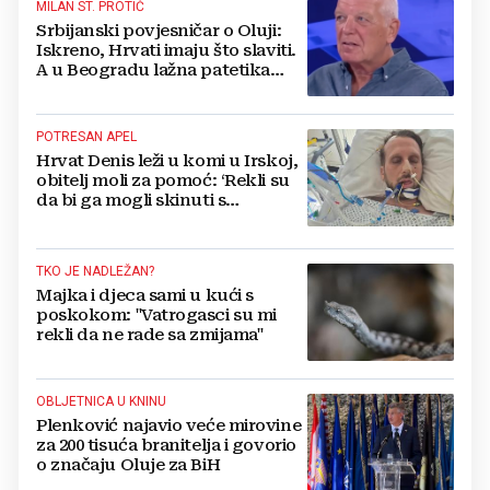
MILAN ST. PROTIĆ
Srbijanski povjesničar o Oluji:
Iskreno, Hrvati imaju što slaviti.
A u Beogradu lažna patetika
vlasti i krokodilske suze
POTRESAN APEL
Hrvat Denis leži u komi u Irskoj,
obitelj moli za pomoć: ‘Rekli su
da bi ga mogli skinuti s
aparata...‘
TKO JE NADLEŽAN?
Majka i djeca sami u kući s
poskokom: "Vatrogasci su mi
rekli da ne rade sa zmijama"
OBLJETNICA U KNINU
Plenković najavio veće mirovine
za 200 tisuća branitelja i govorio
o značaju Oluje za BiH