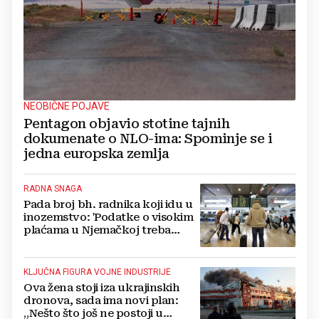
NEOBIČNE POJAVE
Pentagon objavio stotine tajnih
dokumenate o NLO-ima: Spominje se i
jedna europska zemlja
RADNA SNAGA
Pada broj bh. radnika koji idu u
inozemstvo: 'Podatke o visokim
plaćama u Njemačkoj treba
gledati s rezervom'
KLJUČNA FIGURA VOJNE INDUSTRIJE
Ova žena stoji iza ukrajinskih
dronova, sada ima novi plan:
„Nešto što još ne postoji u