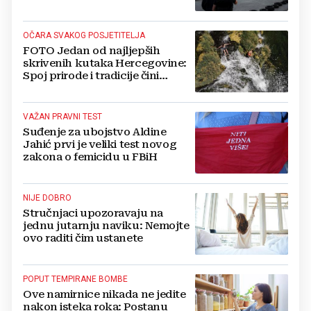
svijetu“
OČARA SVAKOG POSJETITELJA
FOTO Jedan od najljepših
skrivenih kutaka Hercegovine:
Spoj prirode i tradicije čini
Koćušu jedinstvenom
destinacijom
VAŽAN PRAVNI TEST
Suđenje za ubojstvo Aldine
Jahić prvi je veliki test novog
zakona o femicidu u FBiH
NIJE DOBRO
Stručnjaci upozoravaju na
jednu jutarnju naviku: Nemojte
ovo raditi čim ustanete
POPUT TEMPIRANE BOMBE
Ove namirnice nikada ne jedite
nakon isteka roka: Postanu