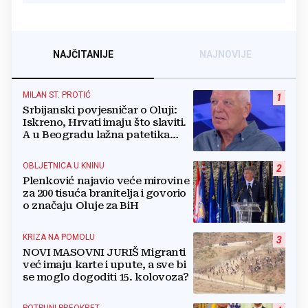
NAJČITANIJE
NAJNOVIJE
MILAN ST. PROTIĆ
1
Srbijanski povjesničar o Oluji:
Iskreno, Hrvati imaju što slaviti.
A u Beogradu lažna patetika
vlasti i krokodilske suze
OBLJETNICA U KNINU
2
Plenković najavio veće mirovine
za 200 tisuća branitelja i govorio
o značaju Oluje za BiH
KRIZA NA POMOLU
3
NOVI MASOVNI JURIŠ Migranti
već imaju karte i upute, a sve bi
se moglo dogoditi 15. kolovoza?
POTPUNI PREOKRET