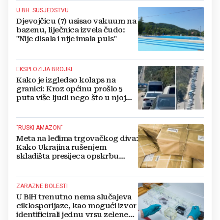
U BH. SUSJEDSTVU
Djevojčicu (7) usisao vakuum na
bazenu, liječnica izvela čudo:
"Nije disala i nije imala puls"
EKSPLOZIJA BROJKI
Kako je izgledao kolaps na
granici: Kroz općinu prošlo 5
puta više ljudi nego što u njoj
živi, čekanja trajala po 15 sati!
"RUSKI AMAZON"
Meta na leđima trgovačkog diva:
Kako Ukrajina rušenjem
skladišta presijeca opskrbu
vojske i ruši financije Kremlja
ZARAZNE BOLESTI
U BiH trenutno nema slučajeva
ciklosporijaze, kao mogući izvor
identificirali jednu vrsu zelene