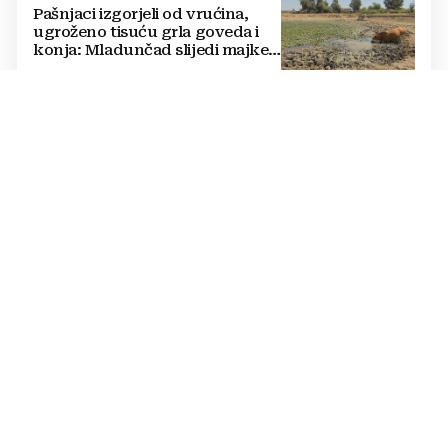
Pašnjaci izgorjeli od vrućina,
ugroženo tisuću grla goveda i
konja: Mladunčad slijedi majke,
ugibaju u mulju
CRNI SCENARIJ
NAJJAČI U 70 GODINA Zbog El
Niña cijene hrane eksplodirat će
širom svijeta!
JOSIP GRGURIĆ
Preminuo jedan od
najistaknutijih hrvatskih
pedijatara
MILAN ST. PROTIĆ
Srbijanski povjesničar o Oluji:
Iskreno, Hrvati imaju što slaviti.
A u Beogradu lažna patetika
vlasti i krokodilske suze