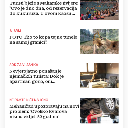
Turisti bježe s Makarske rivijere:
"Ovo je dno dna, od rezervacija
do kukuruza. U ovom kaosu
ostajem dan i bježim"
ALARM
FOTO Tko to kopa tajne tunele
na samoj granici?
ŠOK ZA VLASNIKA
Nevjerojatno ponašanje
njemačkih turista: Dok je
apartman gorio, oni
NAZDRAVLJALI
NE PAMTE NIŠTA SLIČNO
Mehaničari upozoravaju na novi
problem: 'Ovoliko kvarova
nismo vidjeli 50 godina'