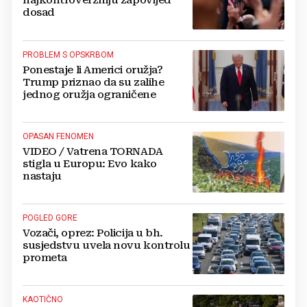
najkontroverzniju zapovijed
dosad
PROBLEM S OPSKRBOM
Ponestaje li Americi oružja?
Trump priznao da su zalihe
jednog oružja ograničene
OPASAN FENOMEN
VIDEO / Vatrena TORNADA
stigla u Europu: Evo kako
nastaju
POGLED GORE
Vozači, oprez: Policija u bh.
susjedstvu uvela novu kontrolu
prometa
KAOTIČNO