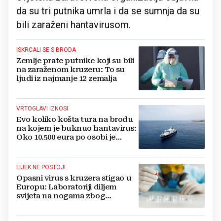
da su tri putnika umrla i da se sumnja da su
bili zaraženi hantavirusom.
ISKRCALI SE S BRODA
Zemlje prate putnike koji su bili
na zaraženom kruzeru: To su
ljudi iz najmanje 12 zemalja
VRTOGLAVI IZNOSI
Evo koliko košta tura na brodu
na kojem je buknuo hantavirus:
Oko 10.500 eura po osobi je
jeftinija opcija
LIJEK NE POSTOJI
Opasni virus s kruzera stigao u
Europu: Laboratoriji diljem
svijeta na nogama zbog
hantavirusa