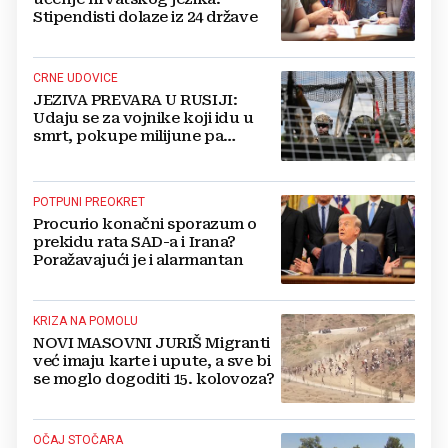
Stipendisti dolaze iz 24 države
CRNE UDOVICE
JEZIVA PREVARA U RUSIJI:
Udaju se za vojnike koji idu u
smrt, pokupe milijune pa
nestanu
POTPUNI PREOKRET
Procurio konačni sporazum o
prekidu rata SAD-a i Irana?
Poražavajući je i alarmantan
KRIZA NA POMOLU
NOVI MASOVNI JURIŠ Migranti
već imaju karte i upute, a sve bi
se moglo dogoditi 15. kolovoza?
OČAJ STOČARA