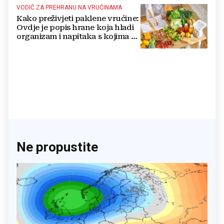
VODIČ ZA PREHRANU NA VRUĆINAMA
Kako preživjeti paklene vrućine:
Ovdje je popis hrane koja hladi
organizam i napitaka s kojima si
činite 'medvjeđu uslugu'
Ne propustite