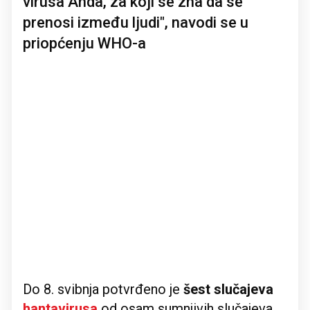
virusa Anda, za koji se zna da se
prenosi između ljudi", navodi se u
priopćenju WHO-a
Do 8. svibnja potvrđeno je
šest slučajeva
hantavirusa
od osam sumnjivih slučajeva