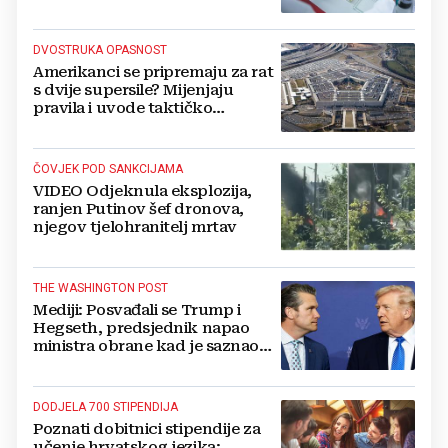
salate
DVOSTRUKA OPASNOST
Amerikanci se pripremaju za rat
s dvije supersile? Mijenjaju
pravila i uvode taktičko
nuklearno oružje
ČOVJEK POD SANKCIJAMA
VIDEO Odjeknula eksplozija,
ranjen Putinov šef dronova,
njegov tjelohranitelj mrtav
THE WASHINGTON POST
Mediji: Posvađali se Trump i
Hegseth, predsjednik napao
ministra obrane kad je saznao
koliko je raketa na zalihama
DODJELA 700 STIPENDIJA
Poznati dobitnici stipendije za
učenje hrvatskog jezika: