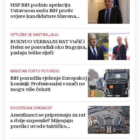
HSP BiH podnio apelaciju
Ustavnom sudu BiH protiv
ovjere kandidature Slavena
Kovačevića
OPTUŽBE SE NASTAVLJAJU
BUKNUO VERBALNI RAT Vučić i
Helez se posvađali oko Bugojna,
padaju teške riječi
MINISTAR FORTO POTVRDIO
BiH ponudila rješenje Europskoj
komisiji: Profesionalni vozači ne
mogu više čekati
DVOSTRUKA OPASNOST
Amerikanci se pripremaju za rat
s dvije supersile? Mijenjaju
pravila i uvode taktičko
nuklearno oružje