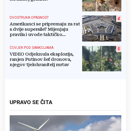
DVOSTRUKA OPASNOST
4
Amerikanci se pripremaju za rat
s dvije supersile? Mijenjaju
pravila i uvode taktičko
nuklearno oružje
ČOVJEK POD SANKCIJAMA
5
VIDEO Odjeknula eksplozija,
ranjen Putinov šef dronova,
njegov tjelohranitelj mrtav
UPRAVO SE ČITA