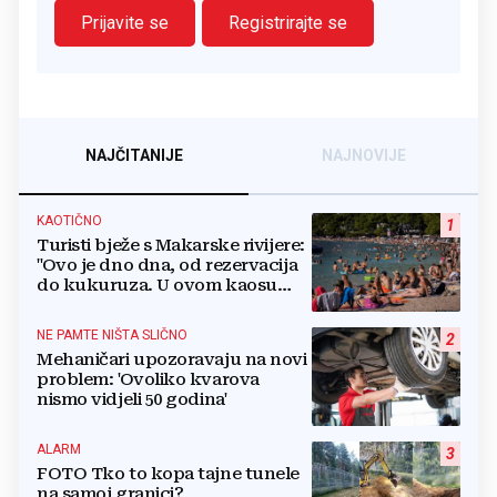
Prijavite se
Registrirajte se
NAJČITANIJE
NAJNOVIJE
KAOTIČNO
1
Turisti bježe s Makarske rivijere:
"Ovo je dno dna, od rezervacija
do kukuruza. U ovom kaosu
ostajem dan i bježim"
NE PAMTE NIŠTA SLIČNO
2
Mehaničari upozoravaju na novi
problem: 'Ovoliko kvarova
nismo vidjeli 50 godina'
ALARM
3
FOTO Tko to kopa tajne tunele
na samoj granici?