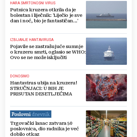
HARA SMRTONOSNI VIRUS
Putnica kruzera otkrila da je
bolestan i liječnik: 'Liječio je sve
dan i noć, bio je fantastičan...'
IZBIJANJE HANTAVIRUSA
Pojavile se zastrašujuće sumnje
o kruzeru smrti, oglasio se WHO:
Ovo se ne može isključiti
DONOSIMO
Hantavirus ubija na kruzeru!
STRUČNJACI: U BIH JE
PRISUTAN DESETLJEĆIMA
Trgovački lanac zatvara 50
poslovnica, dio radnika je već
dobilo otkaz