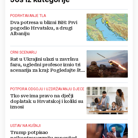
PODRHTAVANJE TLA
Dva potresa u blizni BiH: Prvi
pogodio Hrvatsku, a drugi
Albaniju
CRNI SCENARIJ
Rat u Ukrajini ulazi u završnu
fazu, ugledni profesor iznio tri
scenarija za kraj: Pogledajte što
u tajnosti rade Nijemci
POTPORA ODGOJU I UZDRŽAVANJU DJECE
Tko sve ima pravo na dječji
doplatak u Hrvatskoj i koliki su
iznosi
USTAV NA KUŠNJI
Trump potpisao