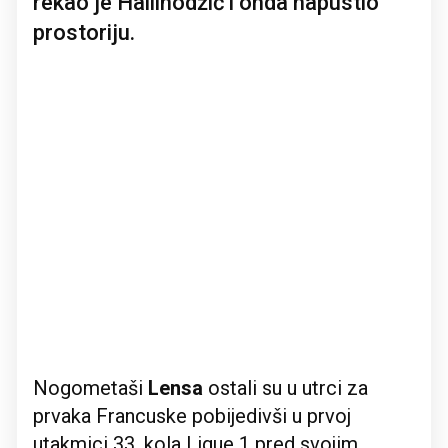
rekao je Halilhodžić i onda napustio
prostoriju.
Nogometaši
Lensa
ostali su u utrci za
prvaka Francuske pobijedivši u prvoj
utakmici 33. kola Ligue 1 pred svojim