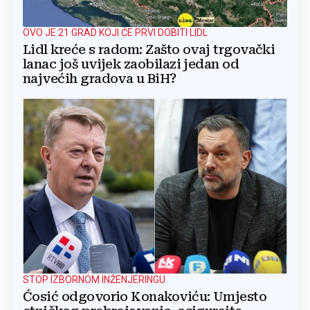
OVO JE 21 GRAD KOJI ĆE PRVI DOBITI LIDL
Lidl kreće s radom: Zašto ovaj trgovački
lanac još uvijek zaobilazi jedan od
najvećih gradova u BiH?
STOP IZBORNOM INŽENJERINGU
Ćosić odgovorio Konakoviću: Umjesto