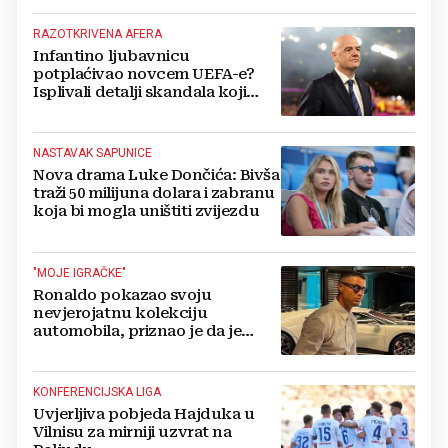
RAZOTKRIVENA AFERA
Infantino ljubavnicu
potplaćivao novcem UEFA-e?
Isplivali detalji skandala koji
potresa FIFA-u
NASTAVAK SAPUNICE
Nova drama Luke Dončića: Bivša
traži 50 milijuna dolara i zabranu
koja bi mogla uništiti zvijezdu
"MOJE IGRAČKE"
Ronaldo pokazao svoju
nevjerojatnu kolekciju
automobila, priznao je da je
prestao brojiti koliko ih ima!
KONFERENCIJSKA LIGA
Uvjerljiva pobjeda Hajduka u
Vilnisu za mirniji uzvrat na