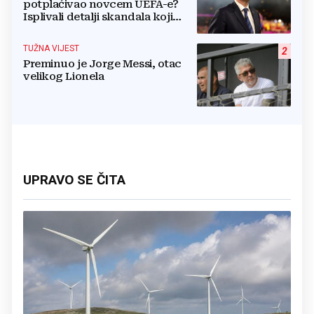
potplaćivao novcem UEFA-e?
Isplivali detalji skandala koji
potresa FIFA-u
TUŽNA VIJEST
2
Preminuo je Jorge Messi, otac
velikog Lionela
UPRAVO SE ČITA