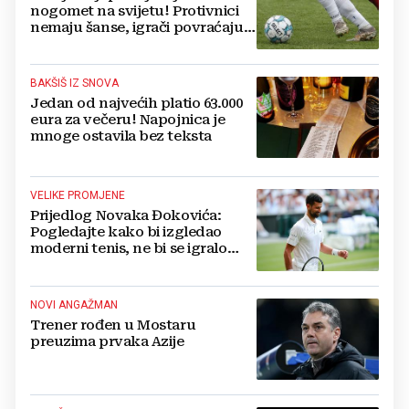
nogomet na svijetu! Protivnici
nemaju šanse, igrači povraćaju,
bore za zrak...
BAKŠIŠ IZ SNOVA
Jedan od najvećih platio 63.000
eura za večeru! Napojnica je
mnoge ostavila bez teksta
VELIKE PROMJENE
Prijedlog Novaka Đokovića:
Pogledajte kako bi izgledao
moderni tenis, ne bi se igralo
dulje od dva sata
NOVI ANGAŽMAN
Trener rođen u Mostaru
preuzima prvaka Azije