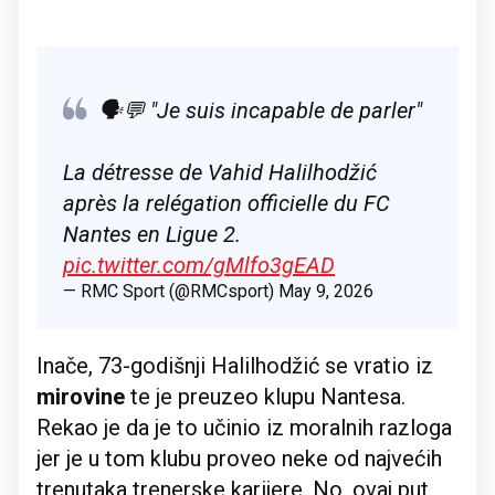
🗣💬 "Je suis incapable de parler"
La détresse de Vahid Halilhodžić
après la relégation officielle du FC
Nantes en Ligue 2.
pic.twitter.com/gMlfo3gEAD
— RMC Sport (@RMCsport)
May 9, 2026
Inače, 73-godišnji Halilhodžić se vratio iz
mirovine
te je preuzeo klupu Nantesa.
Rekao je da je to učinio iz moralnih razloga
jer je u tom klubu proveo neke od najvećih
trenutaka trenerske karijere. No, ovaj put