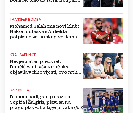
bolnice: 'Kao da su mi iščupali
srce'
TRANSFER BOMBA
Mohamed Salah ima novi klub:
Nakon odlaska s Anfielda
potpisuje za turskog velikana
KRAJ SAPUNICE
Nevjerojatan preokret:
Dončićeva bivša zaručnica
objavila velike vijesti, ovo nitko
nije očekivao!
RAPSODIJA
Dinamo nadigrao pa razbio
Sopića i Žalgiris, plavi su na
pragu play-offa Lige prvaka (5:0)
LUKSUZNO
FOTO Vatreni je živio u štali i