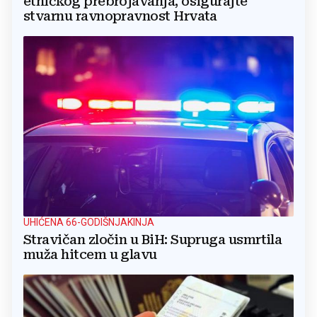
etničkog prebrojavanja, osigurajte
stvarnu ravnopravnost Hrvata
UHIĆENA 66-GODIŠNJAKINJA
Stravičan zločin u BiH: Supruga usmrtila
muža hitcem u glavu