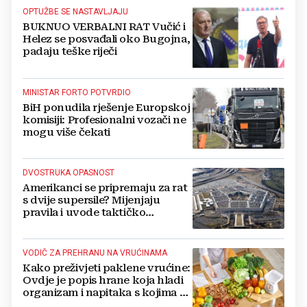
OPTUŽBE SE NASTAVLJAJU
BUKNUO VERBALNI RAT Vučić i
Helez se posvađali oko Bugojna,
padaju teške riječi
MINISTAR FORTO POTVRDIO
BiH ponudila rješenje Europskoj
komisiji: Profesionalni vozači ne
mogu više čekati
DVOSTRUKA OPASNOST
Amerikanci se pripremaju za rat
s dvije supersile? Mijenjaju
pravila i uvode taktičko
nuklearno oružje
VODIČ ZA PREHRANU NA VRUĆINAMA
Kako preživjeti paklene vrućine:
Ovdje je popis hrane koja hladi
organizam i napitaka s kojima si
činite 'medvjeđu uslugu'