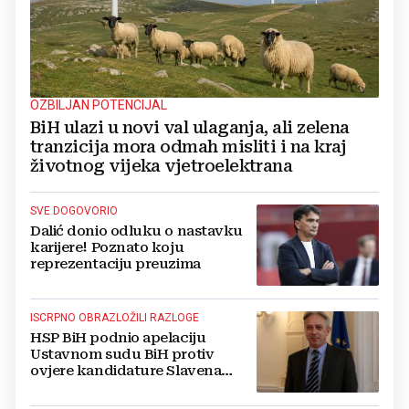
OZBILJAN POTENCIJAL
BiH ulazi u novi val ulaganja, ali zelena
tranzicija mora odmah misliti i na kraj
životnog vijeka vjetroelektrana
SVE DOGOVORIO
Dalić donio odluku o nastavku
karijere! Poznato koju
reprezentaciju preuzima
ISCRPNO OBRAZLOŽILI RAZLOGE
HSP BiH podnio apelaciju
Ustavnom sudu BiH protiv
ovjere kandidature Slavena
Kovačevića