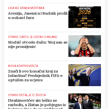
LIGA MZ GRADA MOSTARA
Avenija, Jasenica i Rudnik prošli
u nokaut fazu
OTKRIO ZAŠTO JE OSTAO U MILANU
Modrić otvorio dušu: 'Moj san se
nije promijenio'
NOVA KONTROVERZA
Znači li ovo konačni kraj za
Infantina? Predsjednik FIFA-e
optužen za ucjenu
OTKRIO DETALJE IZ ŽIVOTA
Ibrahimovićev sin teško se
razbolio, a Zlatan je pobjegao iz