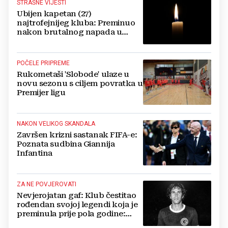
STRAŠNE VIJESTI
Ubijen kapetan (27)
najtrofejnijeg kluba: Preminuo
nakon brutalnog napada u
blizini svoje kuće
POČELE PRIPREME
Rukometaši 'Slobode' ulaze u
novu sezonu s ciljem povratka u
Premijer ligu
NAKON VELIKOG SKANDALA
Završen krizni sastanak FIFA-e:
Poznata sudbina Giannija
Infantina
ZA NE POVJEROVATI
Nevjerojatan gaf: Klub čestitao
rođendan svojoj legendi koja je
preminula prije pola godine:
'Neka ovaj novi ciklus...'