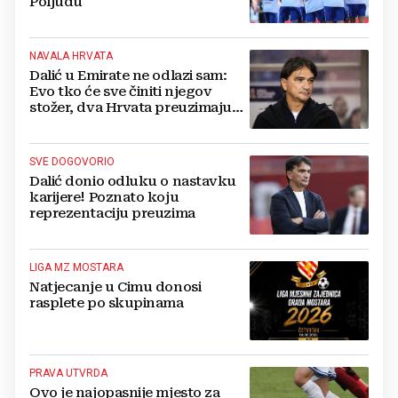
Poljudu
NAVALA HRVATA
Dalić u Emirate ne odlazi sam:
Evo tko će sve činiti njegov
stožer, dva Hrvata preuzimaju
druge ključne funkcije
SVE DOGOVORIO
Dalić donio odluku o nastavku
karijere! Poznato koju
reprezentaciju preuzima
LIGA MZ MOSTARA
Natjecanje u Cimu donosi
rasplete po skupinama
PRAVA UTVRDA
Ovo je najopasnije mjesto za