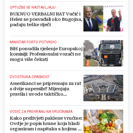
OPTUŽBE SE NASTAVLJAJU
BUKNUO VERBALNI RAT Vučić i
Helez se posvađali oko Bugojna,
padaju teške riječi
MINISTAR FORTO POTVRDIO
BiH ponudila rješenje Europskoj
komisiji: Profesionalni vozači ne
mogu više čekati
DVOSTRUKA OPASNOST
Amerikanci se pripremaju za rat
s dvije supersile? Mijenjaju
pravila i uvode taktičko
nuklearno oružje
VODIČ ZA PREHRANU NA VRUĆINAMA
Kako preživjeti paklene vrućine:
Ovdje je popis hrane koja hladi
organizam i napitaka s kojima si