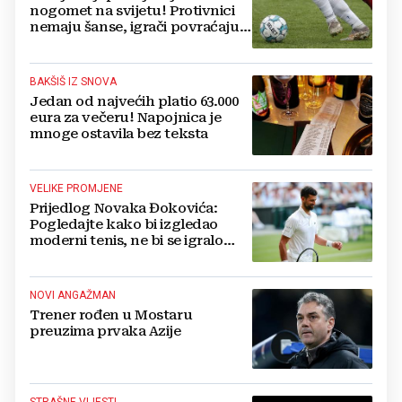
nogomet na svijetu! Protivnici
nemaju šanse, igrači povraćaju,
bore za zrak...
BAKŠIŠ IZ SNOVA
Jedan od najvećih platio 63.000
eura za večeru! Napojnica je
mnoge ostavila bez teksta
VELIKE PROMJENE
Prijedlog Novaka Đokovića:
Pogledajte kako bi izgledao
moderni tenis, ne bi se igralo
dulje od dva sata
NOVI ANGAŽMAN
Trener rođen u Mostaru
preuzima prvaka Azije