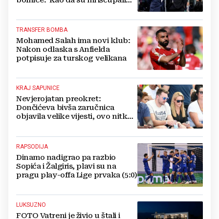
bolnice: 'Kao da su mi iščupali
srce'
TRANSFER BOMBA
Mohamed Salah ima novi klub:
Nakon odlaska s Anfielda
potpisuje za turskog velikana
KRAJ SAPUNICE
Nevjerojatan preokret:
Dončićeva bivša zaručnica
objavila velike vijesti, ovo nitko
nije očekivao!
RAPSODIJA
Dinamo nadigrao pa razbio
Sopića i Žalgiris, plavi su na
pragu play-offa Lige prvaka (5:0)
LUKSUZNO
FOTO Vatreni je živio u štali i