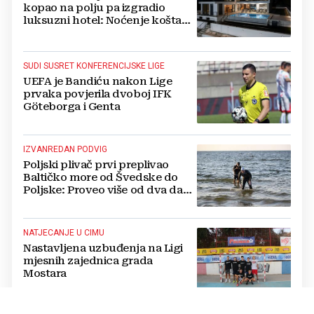
kopao na polju pa izgradio
luksuzni hotel: Noćenje košta
1200 eura
SUDI SUSRET KONFERENCIJSKE LIGE
UEFA je Bandiću nakon Lige
prvaka povjerila dvoboj IFK
Göteborga i Genta
IZVANREDAN PODVIG
Poljski plivač prvi preplivao
Baltičko more od Švedske do
Poljske: Proveo više od dva dana
u vodi
NATJECANJE U CIMU
Nastavljena uzbuđenja na Ligi
mjesnih zajednica grada
Mostara