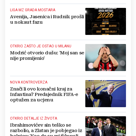
LIGA MZ GRADA MOSTARA
Avenija, Jasenica i Rudnik prošli
u nokaut fazu
OTKRIO ZAŠTO JE OSTAO U MILANU
Modrić otvorio dušu: 'Moj san se
nije promijenio'
NOVA KONTROVERZA
Znači li ovo konačni kraj za
Infantina? Predsjednik FIFA-e
optužen za ucjenu
OTKRIO DETALJE IZ ŽIVOTA
Ibrahimovićev sin teško se
razbolio, a Zlatan je pobjegao iz