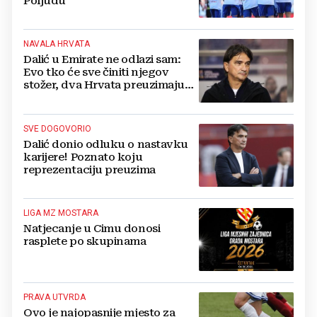
Poljudu
NAVALA HRVATA
Dalić u Emirate ne odlazi sam:
Evo tko će sve činiti njegov
stožer, dva Hrvata preuzimaju
druge ključne funkcije
SVE DOGOVORIO
Dalić donio odluku o nastavku
karijere! Poznato koju
reprezentaciju preuzima
LIGA MZ MOSTARA
Natjecanje u Cimu donosi
rasplete po skupinama
PRAVA UTVRDA
Ovo je najopasnije mjesto za