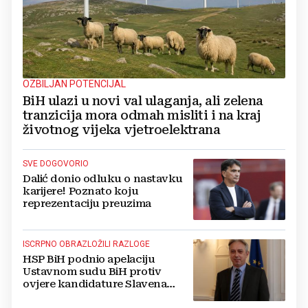
OZBILJAN POTENCIJAL
BiH ulazi u novi val ulaganja, ali zelena
tranzicija mora odmah misliti i na kraj
životnog vijeka vjetroelektrana
SVE DOGOVORIO
Dalić donio odluku o nastavku
karijere! Poznato koju
reprezentaciju preuzima
ISCRPNO OBRAZLOŽILI RAZLOGE
HSP BiH podnio apelaciju
Ustavnom sudu BiH protiv
ovjere kandidature Slavena
Kovačevića