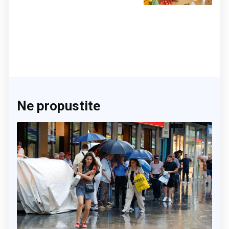
činite 'medvjeđu uslugu'
Ne propustite