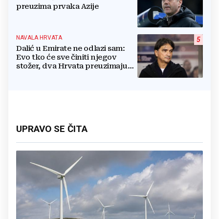
preuzima prvaka Azije
NAVALA HRVATA
5
Dalić u Emirate ne odlazi sam:
Evo tko će sve činiti njegov
stožer, dva Hrvata preuzimaju
druge ključne funkcije
UPRAVO SE ČITA