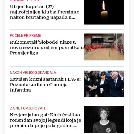
STRAŠNE VIJESTI
Ubijen kapetan (27)
najtrofejnijeg kluba: Preminuo
nakon brutalnog napada u
blizini svoje kuće
POČELE PRIPREME
Rukometaši 'Slobode' ulaze u
novu sezonu s ciljem povratka u
Premijer ligu
NAKON VELIKOG SKANDALA
Završen krizni sastanak FIFA-e:
Poznata sudbina Giannija
Infantina
ZA NE POVJEROVATI
Nevjerojatan gaf: Klub čestitao
rođendan svojoj legendi koja je
preminula prije pola godine:
'Neka ovaj novi ciklus...'