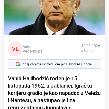
12.03.2026.
Autor
VL
u 07:56
Vecernji.ba
Dodaj Večernji list među omiljene izvore na Googleu
Vahid Halilhodžić rođen je 15.
listopada 1952. u Jablanici. Igračku
karijeru gradio je kao napadač u Veležu
i Nantesu, a nastupao je i za
reprezentaciju Jugoslavije