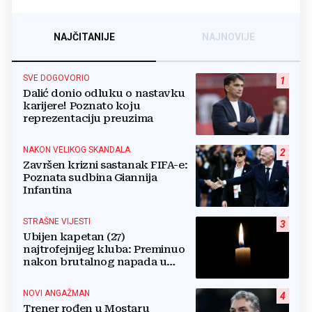
NAJČITANIJE
NAJNOVIJE
SVE DOGOVORIO
1
Dalić donio odluku o nastavku
karijere! Poznato koju
reprezentaciju preuzima
NAKON VELIKOG SKANDALA
2
Završen krizni sastanak FIFA-e:
Poznata sudbina Giannija
Infantina
STRAŠNE VIJESTI
3
Ubijen kapetan (27)
najtrofejnijeg kluba: Preminuo
nakon brutalnog napada u
blizini svoje kuće
NOVI ANGAŽMAN
4
Trener rođen u Mostaru