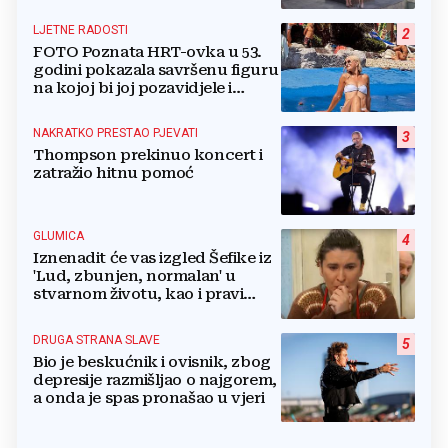
Mrkodola
LJETNE RADOSTI
2
FOTO Poznata HRT-ovka u 53.
godini pokazala savršenu figuru
na kojoj bi joj pozavidjele i
znatno mlađe
NAKRATKO PRESTAO PJEVATI
3
Thompson prekinuo koncert i
zatražio hitnu pomoć
GLUMICA
4
Iznenadit će vas izgled Šefike iz
'Lud, zbunjen, normalan' u
stvarnom životu, kao i pravi
razlog njenog odlaska iz serije
DRUGA STRANA SLAVE
5
Bio je beskućnik i ovisnik, zbog
depresije razmišljao o najgorem,
a onda je spas pronašao u vjeri