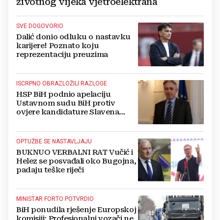
životnog vijeka vjetroelektrana
SVE DOGOVORIO
Dalić donio odluku o nastavku
karijere! Poznato koju
reprezentaciju preuzima
ISCRPNO OBRAZLOŽILI RAZLOGE
HSP BiH podnio apelaciju
Ustavnom sudu BiH protiv
ovjere kandidature Slavena
Kovačevića
OPTUŽBE SE NASTAVLJAJU
BUKNUO VERBALNI RAT Vučić i
Helez se posvađali oko Bugojna,
padaju teške riječi
MINISTAR FORTO POTVRDIO
BiH ponudila rješenje Europskoj
komisiji: Profesionalni vozači ne