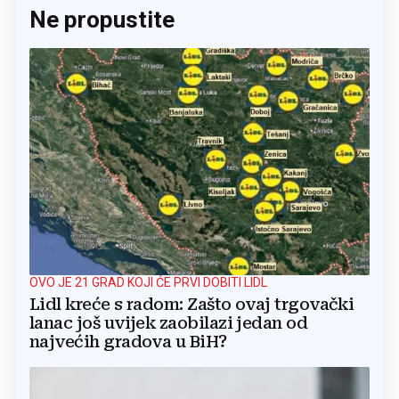
Ne propustite
OVO JE 21 GRAD KOJI ĆE PRVI DOBITI LIDL
Lidl kreće s radom: Zašto ovaj trgovački
lanac još uvijek zaobilazi jedan od
najvećih gradova u BiH?