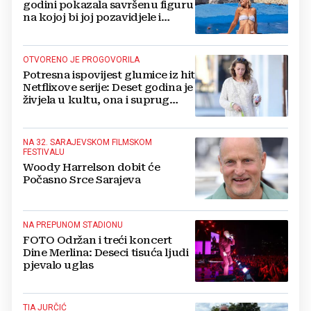
godini pokazala savršenu figuru
na kojoj bi joj pozavidjele i
znatno mlađe
OTVORENO JE PROGOVORILA
Potresna ispovijest glumice iz hit
Netflixove serije: Deset godina je
živjela u kultu, ona i suprug
imali su raspored za odnose...
NA 32. SARAJEVSKOM FILMSKOM
FESTIVALU
Woody Harrelson dobit će
Počasno Srce Sarajeva
NA PREPUNOM STADIONU
FOTO Održan i treći koncert
Dine Merlina: Deseci tisuća ljudi
pjevalo uglas
TIA JURČIĆ