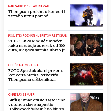
NAKRATKO PRESTAO PJEVATI
Thompson prekinuo koncert i
zatražio hitnu pomoć
POSJETIO POZNATI NUSRETOV RESTORAN
VIDEO Luka Modrić uhvaćen
kako naručuje odrezak od 300
eura, njegova snimka ubrzo je
postala viralna
ODLIČNA ATMOSFERA
FOTO Spektakularni prizori s
koncerta Marka Perkovića
Thompsona u Šibeniku:
Vatromet i skoro 30 000 ljudi
OKRENUO SE VJERI
Bivši glumac otkrio zašto je na
vrhuncu slave napustio
Hollywood: ‘Nisam htio biti Tom