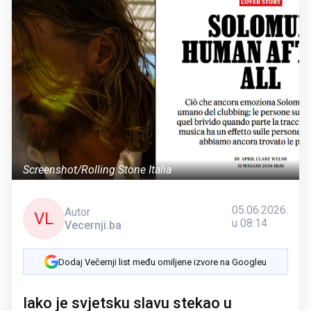
Screenshot/Rolling Stone Italia
05.06.2026.
Autor
VL
u 08:14
Vecernji.ba
Dodaj Večernji list među omiljene izvore na Googleu
Iako je svjetsku slavu stekao u