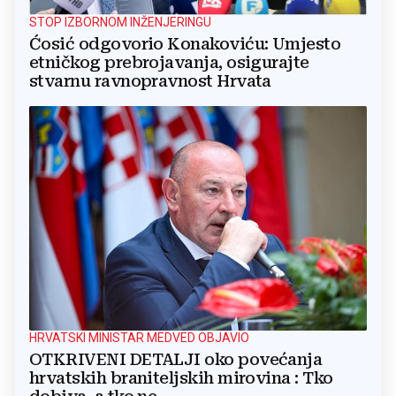
STOP IZBORNOM INŽENJERINGU
Ćosić odgovorio Konakoviću: Umjesto
etničkog prebrojavanja, osigurajte
stvarnu ravnopravnost Hrvata
HRVATSKI MINISTAR MEDVED OBJAVIO
OTKRIVENI DETALJI oko povećanja
hrvatskih braniteljskih mirovina : Tko