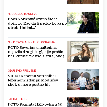
Cruise‘
NEUGODNO ISKUSTVO
Boris Novković otkrio što je
doživio: 'Kao da ti netko kopa po
utrobi i intimi...'
NIZ PROVOKATIVNIH FOTOGRAFIJA
FOTO Severina u halterima
najavila drugi singl, nije prošlo
bez kritika: ‘Sestro slatka, ovo je
previše’
ODUŠEVIO PRISUTNE
VIDEO Kapetan vatrenih u
ležernom izdanju: Modrićev
skok u more postao hit
LJETNE RADOSTI
FOTO Poznata HRT-ovka u 53.