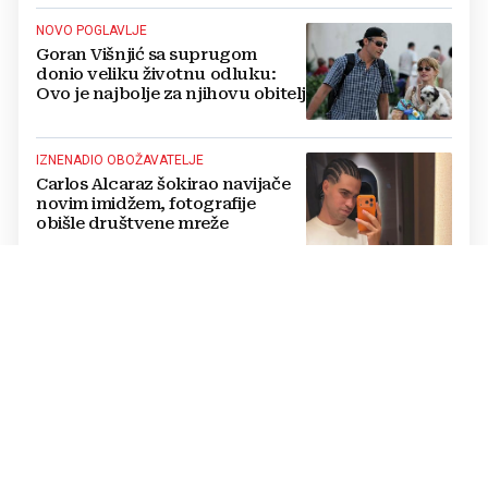
NOVO POGLAVLJE
Goran Višnjić sa suprugom
donio veliku životnu odluku:
Ovo je najbolje za njihovu obitelj
IZNENADIO OBOŽAVATELJE
Carlos Alcaraz šokirao navijače
novim imidžem, fotografije
obišle društvene mreže
„TRAG U BESKRAJU“
Koncert u Veloj Luci: Zapjevali
za Olivera Dragojevića pred
30.000 njegovih obožavatelja
OGLASILA SE NA DRUŠTVENIM MREŽAMA
Anđa Marić: Znam kako izgleda
tama. Ali znam i da uvijek postoji
put prema svjetlu