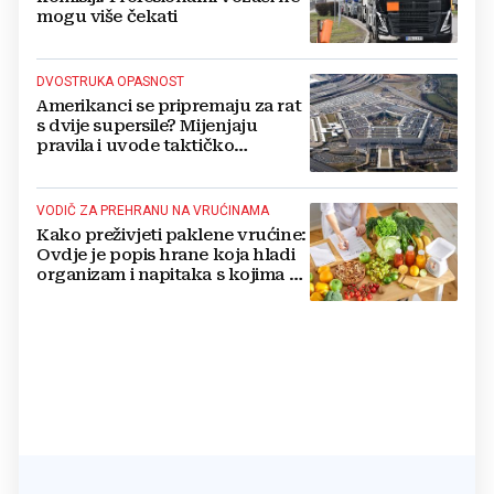
mogu više čekati
DVOSTRUKA OPASNOST
Amerikanci se pripremaju za rat
s dvije supersile? Mijenjaju
pravila i uvode taktičko
nuklearno oružje
VODIČ ZA PREHRANU NA VRUĆINAMA
Kako preživjeti paklene vrućine:
Ovdje je popis hrane koja hladi
organizam i napitaka s kojima si
činite 'medvjeđu uslugu'