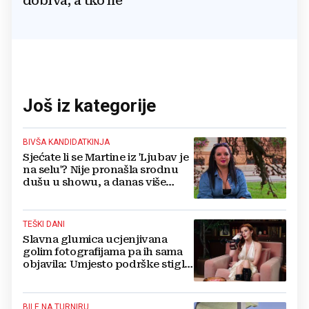
dobiva, a tko ne
Još iz kategorije
BIVŠA KANDIDATKINJA
Sjećate li se Martine iz 'Ljubav je
na selu'? Nije pronašla srodnu
dušu u showu, a danas više
ovako ne izgleda
TEŠKI DANI
Slavna glumica ucjenjivana
golim fotografijama pa ih sama
objavila: Umjesto podrške stigle
optužbe, 'Slomilo me'
BILE NA TURNIRU