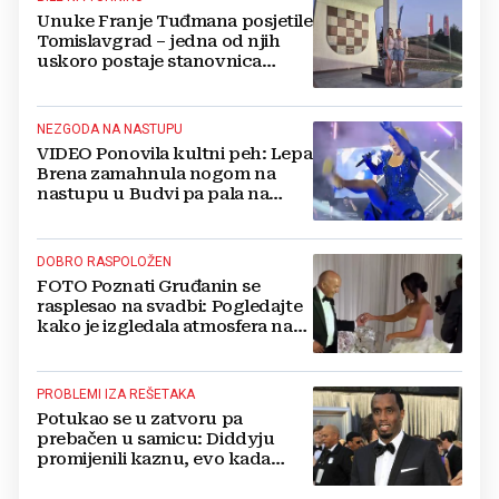
Unuke Franje Tuđmana posjetile
Tomislavgrad – jedna od njih
uskoro postaje stanovnica
Mrkodola
NEZGODA NA NASTUPU
VIDEO Ponovila kultni peh: Lepa
Brena zamahnula nogom na
nastupu u Budvi pa pala na
pozornici
DOBRO RASPOLOŽEN
FOTO Poznati Gruđanin se
rasplesao na svadbi: Pogledajte
kako je izgledala atmosfera na
vjenčanju Tije Jurčić
PROBLEMI IZA REŠETAKA
Potukao se u zatvoru pa
prebačen u samicu: Diddyju
promijenili kaznu, evo kada
zapravo izlazi na slobodu!