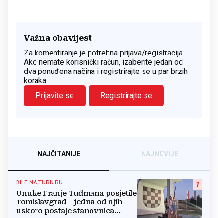
Važna obavijest
Za komentiranje je potrebna prijava/registracija.
Ako nemate korisnički račun, izaberite jedan od
dva ponuđena načina i registrirajte se u par brzih
koraka.
Prijavite se
Registrirajte se
NAJČITANIJE
NAJNOVIJE
BILE NA TURNIRU
1
Unuke Franje Tuđmana posjetile
Tomislavgrad – jedna od njih
uskoro postaje stanovnica