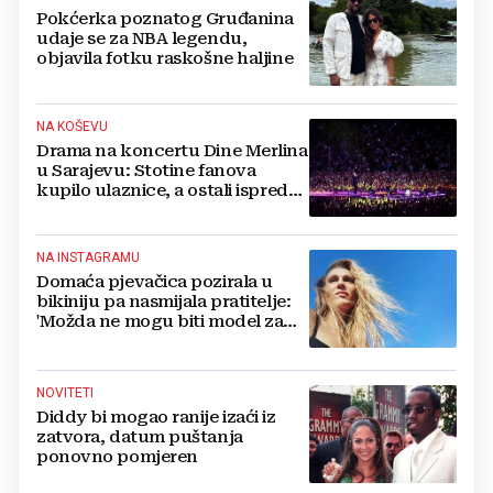
Pokćerka poznatog Gruđanina
udaje se za NBA legendu,
objavila fotku raskošne haljine
NA KOŠEVU
Drama na koncertu Dine Merlina
u Sarajevu: Stotine fanova
kupilo ulaznice, a ostali ispred
stadiona, evo što kaže
organizator
NA INSTAGRAMU
Domaća pjevačica pozirala u
bikiniju pa nasmijala pratitelje:
'Možda ne mogu biti model za
badiće, ali za britvice sam
stvorena'
NOVITETI
Diddy bi mogao ranije izaći iz
zatvora, datum puštanja
ponovno pomjeren