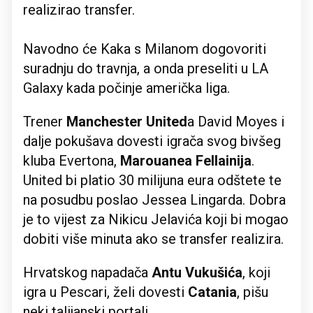
realizirao transfer.
Navodno će Kaka s Milanom dogovoriti
suradnju do travnja, a onda preseliti u LA
Galaxy kada počinje američka liga.
Trener
Manchester United
a David Moyes i
dalje pokušava dovesti igrača svog bivšeg
kluba Evertona,
Marouanea Fellainija
.
United bi platio 30 milijuna eura odštete te
na posudbu poslao Jessea Lingarda. Dobra
je to vijest za Nikicu Jelavića koji bi mogao
dobiti više minuta ako se transfer realizira.
Hrvatskog napadača
Antu Vukušića
, koji
igra u Pescari, želi dovesti
Catania
, pišu
neki talijanski portali.