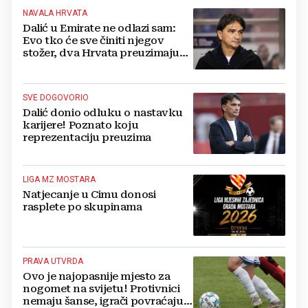
NAVALA HRVATA
Dalić u Emirate ne odlazi sam:
Evo tko će sve činiti njegov
stožer, dva Hrvata preuzimaju
druge ključne funkcije
SVE DOGOVORIO
Dalić donio odluku o nastavku
karijere! Poznato koju
reprezentaciju preuzima
LIGA MZ MOSTARA
Natjecanje u Cimu donosi
rasplete po skupinama
PRAVA UTVRDA
Ovo je najopasnije mjesto za
nogomet na svijetu! Protivnici
nemaju šanse, igrači povraćaju,