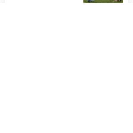
bore za zrak...
BAKŠIŠ IZ SNOVA
Jedan od najvećih platio 63.000
eura za večeru! Napojnica je
mnoge ostavila bez teksta
VELIKE PROMJENE
Prijedlog Novaka Đokovića:
Pogledajte kako bi izgledao
moderni tenis, ne bi se igralo
dulje od dva sata
NOVI ANGAŽMAN
Trener rođen u Mostaru
preuzima prvaka Azije
STRAŠNE VIJESTI
Ubijen kapetan (27)