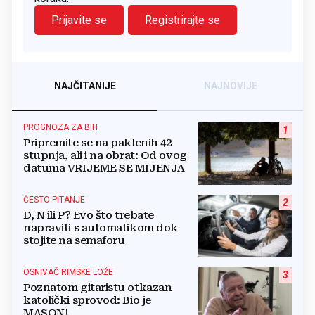
Prijavite se
Registrirajte se
NAJČITANIJE
NAJNOVIJE
PROGNOZA ZA BIH
1
Pripremite se na paklenih 42
stupnja, ali i na obrat: Od ovog
datuma VRIJEME SE MIJENJA
ČESTO PITANJE
2
D, N ili P? Evo što trebate
napraviti s automatikom dok
stojite na semaforu
OSNIVAČ RIMSKE LOŽE
3
Poznatom gitaristu otkazan
katolički sprovod: Bio je
MASON!