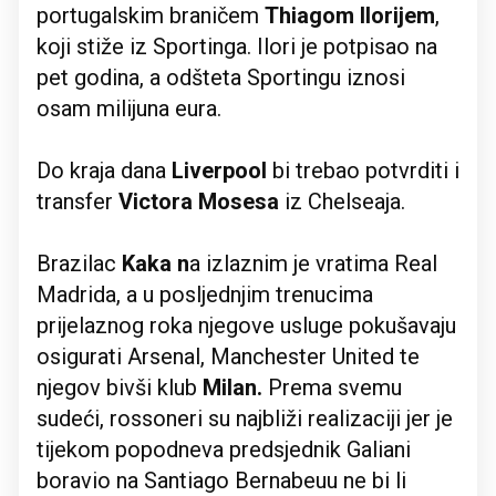
portugalskim braničem
Thiagom Ilorijem
,
koji stiže iz Sportinga. Ilori je potpisao na
pet godina, a odšteta Sportingu iznosi
osam milijuna eura.
Do kraja dana
Liverpool
bi trebao potvrditi i
transfer
Victora Mosesa
iz Chelseaja.
Brazilac
Kaka n
a izlaznim je vratima Real
Madrida, a u posljednjim trenucima
prijelaznog roka njegove usluge pokušavaju
osigurati Arsenal, Manchester United te
njegov bivši klub
Milan.
Prema svemu
sudeći, rossoneri su najbliži realizaciji jer je
tijekom popodneva predsjednik Galiani
boravio na Santiago Bernabeuu ne bi li