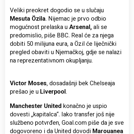
Veliki preokret dogodio se u slučaju
Mesuta Özila
. Nijemac je prvo odbio
mogućnost prelaska u
Arsenal,
ali se
predomislio, piše BBC. Real će za njega
dobiti 50 milijuna eura, a Özil će liječnički
pregled obaviti u Njemačkoj, gdje se nalazi
na reprezentativnom okupljanju.
Victor Moses
, dosadašnji bek Chelseaja
prešao je u
Liverpool
.
Manchester United
konačno je uspio
dovesti „kapitalca“. Iako transfer još nije
službeno potvrđen, Goal.com piše da je sve
dogovoreno i da United dovodi
Marouanea