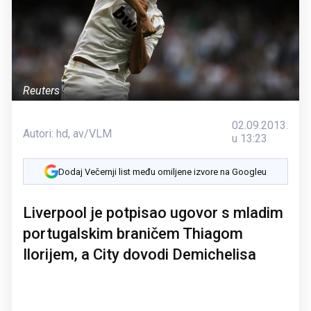
Reuters
02.09.2013.
Autori:
hd
,
av/VLM
u 13:23
Dodaj Večernji list među omiljene izvore na Googleu
Liverpool je potpisao ugovor s mladim
portugalskim braničem Thiagom
Ilorijem, a City dovodi Demichelisa