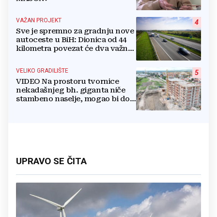
VAŽAN PROJEKT
4
Sve je spremno za gradnju nove
autoceste u BiH: Dionica od 44
kilometra povezat će dva važna
grada
VELIKO GRADILIŠTE
5
VIDEO Na prostoru tvornice
nekadašnjeg bh. giganta niče
stambeno naselje, mogao bi doći
i Lidl
UPRAVO SE ČITA