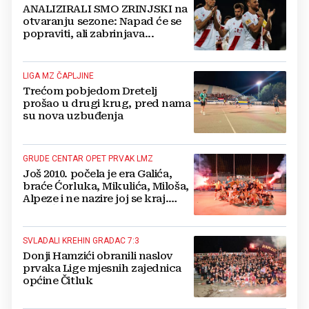
ANALIZIRALI SMO ZRINJSKI na
otvaranju sezone: Napad će se
popraviti, ali zabrinjava...
LIGA MZ ČAPLJINE
Trećom pobjedom Dretelj
prošao u drugi krug, pred nama
su nova uzbuđenja
GRUDE CENTAR OPET PRVAK LMZ
Još 2010. počela je era Galića,
braće Ćorluka, Mikulića, Miloša,
Alpeze i ne nazire joj se kraj.
Ivan Ćorluka ispisao povijest
SVLADALI KREHIN GRADAC 7:3
Donji Hamzići obranili naslov
prvaka Lige mjesnih zajednica
općine Čitluk