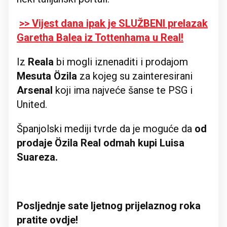
>> Vijest dana ipak je SLUŽBENI prelazak
Garetha Balea iz Tottenhama u Real!
Iz
Reala
bi mogli iznenaditi i prodajom
Mesuta Özila
za kojeg su zainteresirani
Arsenal
koji ima najveće šanse te PSG i
United.
Španjolski mediji tvrde da je moguće da
od
prodaje Özila Real odmah kupi Luisa
Suareza.
Posljednje sate ljetnog prijelaznog roka
pratite ovdje!