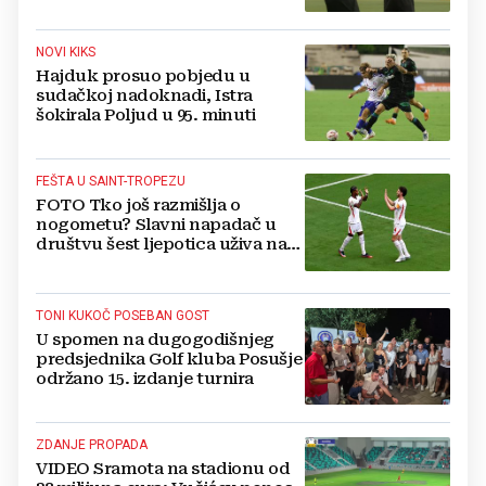
NOVI KIKS
Hajduk prosuo pobjedu u
sudačkoj nadoknadi, Istra
šokirala Poljud u 95. minuti
FEŠTA U SAINT-TROPEZU
FOTO Tko još razmišlja o
nogometu? Slavni napadač u
društvu šest ljepotica uživa na
luksuznoj jahti
TONI KUKOČ POSEBAN GOST
U spomen na dugogodišnjeg
predsjednika Golf kluba Posušje
održano 15. izdanje turnira
ZDANJE PROPADA
VIDEO Sramota na stadionu od