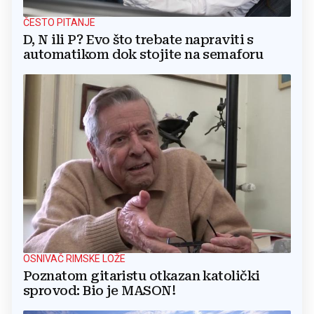
ČESTO PITANJE
D, N ili P? Evo što trebate napraviti s
automatikom dok stojite na semaforu
OSNIVAČ RIMSKE LOŽE
Poznatom gitaristu otkazan katolički
sprovod: Bio je MASON!