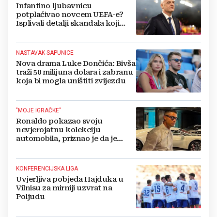
Infantino ljubavnicu
potplaćivao novcem UEFA-e?
Isplivali detalji skandala koji
potresa FIFA-u
NASTAVAK SAPUNICE
Nova drama Luke Dončića: Bivša
traži 50 milijuna dolara i zabranu
koja bi mogla uništiti zvijezdu
"MOJE IGRAČKE"
Ronaldo pokazao svoju
nevjerojatnu kolekciju
automobila, priznao je da je
prestao brojiti koliko ih ima!
KONFERENCIJSKA LIGA
Uvjerljiva pobjeda Hajduka u
Vilnisu za mirniji uzvrat na
Poljudu