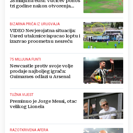
28 milijuna eura: Vučićev ponos
tri godine nakon otvorenja
ostao bez trave
BIZARNA PRIČA IZ URUGVAJA
VIDEO Nevjerojatna situacija:
Usred utakmice ispucao loptu i
izazvao proometnu nesreću
75 MILIJUNA FUNTI
Newcastle protiv svoje volje
prodaje najboljeg igrača:
Guimaraes odlazi u Arsenal
TUŽNA VIJEST
Preminuo je Jorge Messi, otac
velikog Lionela
RAZOTKRIVENA AFERA