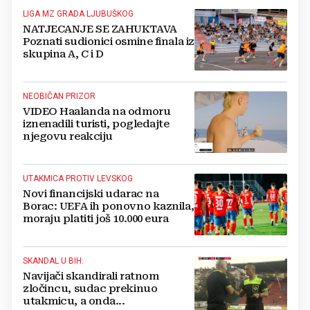
LIGA MZ GRADA LJUBUŠKOG
NATJECANJE SE ZAHUKTAVA
Poznati sudionici osmine finala iz
skupina A, C i D
NEOBIČAN PRIZOR
VIDEO Haalanda na odmoru
iznenadili turisti, pogledajte
njegovu reakciju
UTAKMICA PROTIV LEVSKOG
Novi financijski udarac na
Borac: UEFA ih ponovno kaznila,
moraju platiti još 10.000 eura
SKANDAL U BIH:
Navijači skandirali ratnom
zločincu, sudac prekinuo
utakmicu, a onda...