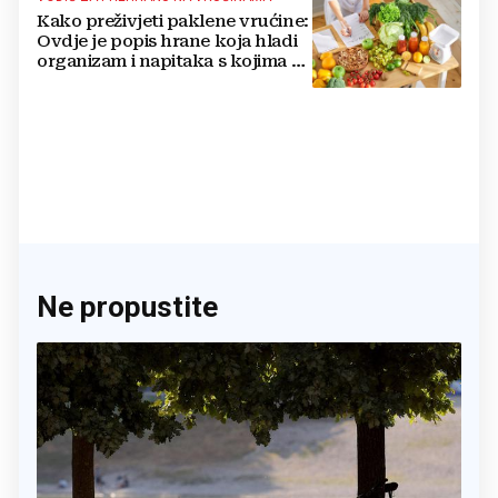
Kako preživjeti paklene vrućine:
Ovdje je popis hrane koja hladi
organizam i napitaka s kojima si
činite 'medvjeđu uslugu'
Ne propustite