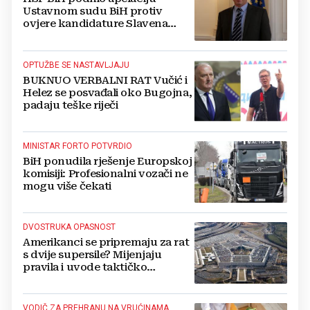
Ustavnom sudu BiH protiv
ovjere kandidature Slavena
Kovačevića
OPTUŽBE SE NASTAVLJAJU
BUKNUO VERBALNI RAT Vučić i
Helez se posvađali oko Bugojna,
padaju teške riječi
MINISTAR FORTO POTVRDIO
BiH ponudila rješenje Europskoj
komisiji: Profesionalni vozači ne
mogu više čekati
DVOSTRUKA OPASNOST
Amerikanci se pripremaju za rat
s dvije supersile? Mijenjaju
pravila i uvode taktičko
nuklearno oružje
VODIČ ZA PREHRANU NA VRUĆINAMA