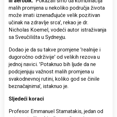
ili aerobik.
'Pokazali smo da kombinacija
malih promjena u nekoliko područja života
može imati iznenađujuće velik pozitivan
učinak na zdravlje srca', rekao je dr.
Nicholas Koemel, vodeći autor istraživanja
sa Sveučilišta u Sydneyju.
Dodao je da su takve promjene 'realnije i
dugoročno održivije' od velikih rezova u
jednoj navici. 'Potaknuo bih ljude da ne
podcjenjuju važnost malih promjena u
svakodnevnoj rutini, koliko god se činile
beznačajnima', istaknuo je.
Sljedeći koraci
Profesor Emmanuel Stamatakis, jedan od