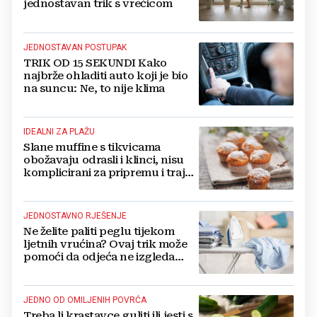
jednostavan trik s vrećicom
JEDNOSTAVAN POSTUPAK
TRIK OD 15 SEKUNDI Kako
najbrže ohladiti auto koji je bio
na suncu: Ne, to nije klima
IDEALNI ZA PLAŽU
Slane muffine s tikvicama
obožavaju odrasli i klinci, nisu
komplicirani za pripremu i traju
danima
JEDNOSTAVNO RJEŠENJE
Ne želite paliti peglu tijekom
ljetnih vrućina? Ovaj trik može
pomoći da odjeća ne izgleda
zgužvano
JEDNO OD OMILJENIH POVRĆA
Treba li krastavce guliti ili jesti s