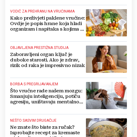
VODIČ ZA PREHRANU NA VRUĆINAMA
Kako preživjeti paklene vrućine:
Ovdje je popis hrane koja hladi
organizam i napitaka s kojima si
činite 'medvjeđu uslugu'
OBJAVLJENA PRESTIŽNA STUDIJA
Zaboravljeni organ ključ je
duboke starosti. Ako je zdrav,
rizik od raka je impresivno nizak
BORBA S PREGRIJAVANJEM
Što vrućne rade našem mozgu:
Smanjuju inteligenciju, potiču
agresiju, uništavaju mentalno
zdravlje...
NEŠTO SASVIM DRUGAČIJE
Ne znate što biste za ručak?
Isprobajte recept za kremaste