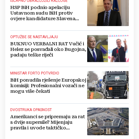
ISCRPNO OBRAZLOŽILI RAZLOGE
HSP BiH podnio apelaciju
Ustavnom sudu BiH protiv
ovjere kandidature Slavena
Kovačevića
OPTUŽBE SE NASTAVLJAJU
BUKNUO VERBALNI RAT Vučić i
Helez se posvađali oko Bugojna,
padaju teške riječi
MINISTAR FORTO POTVRDIO
BiH ponudila rješenje Europskoj
komisiji: Profesionalni vozači ne
mogu više čekati
DVOSTRUKA OPASNOST
Amerikanci se pripremaju za rat
s dvije supersile? Mijenjaju
pravila i uvode taktičko
nuklearno oružje