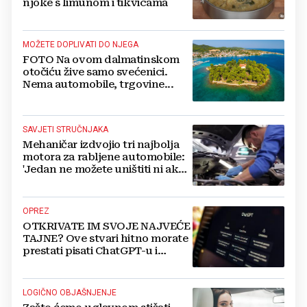
njoke s limunom i tikvicama
MOŽETE DOPLIVATI DO NJEGA
FOTO Na ovom dalmatinskom
otočiću žive samo svećenici.
Nema automobile, trgovine...
SAVJETI STRUČNJAKA
Mehaničar izdvojio tri najbolja
motora za rabljene automobile:
'Jedan ne možete uništiti ni ako
pokušate'
OPREZ
OTKRIVATE IM SVOJE NAJVEĆE
TAJNE? Ove stvari hitno morate
prestati pisati ChatGPT-u i
umjetnoj inteligenciji
LOGIČNO OBJAŠNJENJE