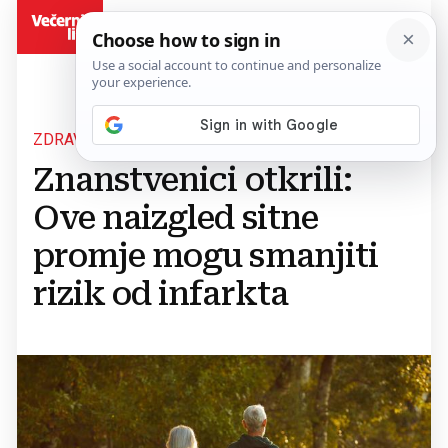
BiH
ZDRAVLJE SRCA
Znanstvenici otkrili:
Ove naizgled sitne
promje mogu smanjiti
rizik od infarkta