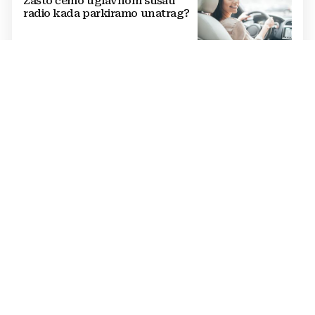
Zašto ćemo uglavnom stišati
radio kada parkiramo unatrag?
PROVJERITE TAVANE
Nekad ga je imala gotovo svaka
kuća u Jugoslaviji, a danas
postiže cijenu od nekoliko
stotina eura
UGLEDNI KARDIOLOG
Poznati liječnik otkrio pravog
'tihog ubojicu': Nije bolest, a
mnogi ga ignoriraju dok ne
bude prekasno
NAJNEOBIČNIJI ULAZ U SAKRALNI OBJEKT
U crkvu staru 11 stoljeća u
Hrvatskoj može se ući samo kroz
kafić