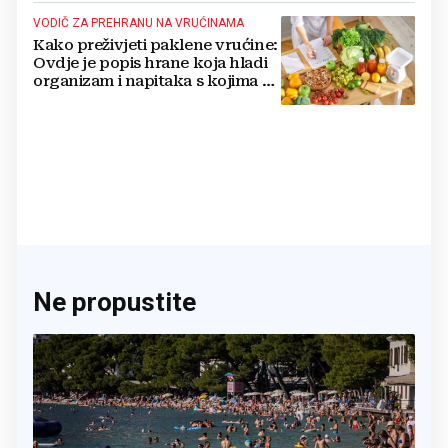
VODIČ ZA PREHRANU NA VRUĆINAMA
Kako preživjeti paklene vrućine:
Ovdje je popis hrane koja hladi
organizam i napitaka s kojima si
činite 'medvjeđu uslugu'
Ne propustite