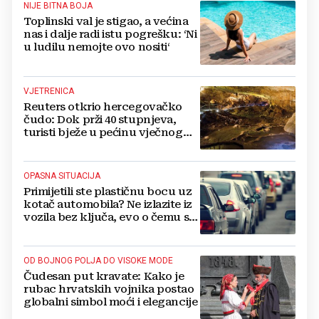
NIJE BITNA BOJA
Toplinski val je stigao, a većina
nas i dalje radi istu pogrešku: ‘Ni
u ludilu nemojte ovo nositi‘
VJETRENICA
Reuters otkrio hercegovačko
čudo: Dok prži 40 stupnjeva,
turisti bježe u pećinu vječnog
hlada
OPASNA SITUACIJA
Primijetili ste plastičnu bocu uz
kotač automobila? Ne izlazite iz
vozila bez ključa, evo o čemu se
radi
OD BOJNOG POLJA DO VISOKE MODE
Čudesan put kravate: Kako je
rubac hrvatskih vojnika postao
globalni simbol moći i elegancije