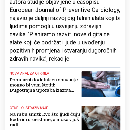
autora studije objavljene u časopisu
European Journal of Preventive Cardiology,
najavio je daljnji razvoj digitalnih alata koji bi
ljudima pomogli u usvajanju zdravijih
navika. 'Planiramo razviti nove digitalne
alate koji će podržati ljude u uvođenju
pozitivnih promjena i stvaranju dugoročnih
zdravih navika', rekao je.
NOVA ANALIZA OTKRILA
Popularni dodatak za spavanje
mogao bi vam štetiti:
Dugotrajna uporaba izaziva
probleme sa srcem?
OTKRILO ISTRAŽIVANJE
Na rubu smrti: Evo što ljudi čuju
kada im srce stane, a mozak još
radi