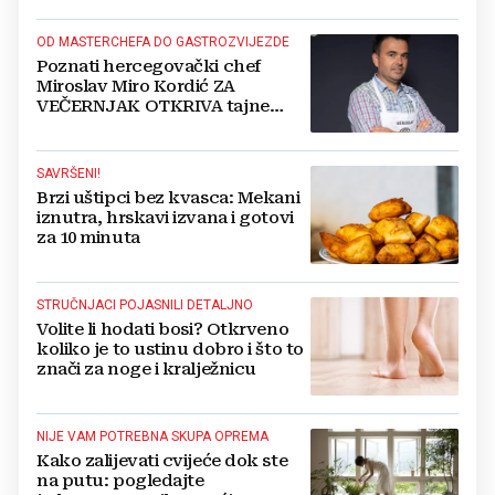
OD MASTERCHEFA DO GASTROZVIJEZDE
Poznati hercegovački chef
Miroslav Miro Kordić ZA
VEČERNJAK OTKRIVA tajne
kulinarstva, nepoznate detalje iz
djetinjstva, životne ciljeve...
SAVRŠENI!
Brzi uštipci bez kvasca: Mekani
iznutra, hrskavi izvana i gotovi
za 10 minuta
STRUČNJACI POJASNILI DETALJNO
Volite li hodati bosi? Otkrveno
koliko je to ustinu dobro i što to
znači za noge i kralježnicu
NIJE VAM POTREBNA SKUPA OPREMA
Kako zalijevati cvijeće dok ste
na putu: pogledajte