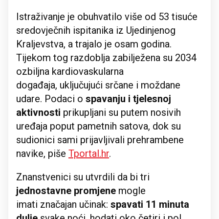
Istraživanje je obuhvatilo više od 53 tisuće
sredovječnih ispitanika iz Ujedinjenog
Kraljevstva, a trajalo je osam godina.
Tijekom tog razdoblja zabilježena su 2034
ozbiljna kardiovaskularna
događaja, uključujući srčane i moždane
udare. Podaci o
spavanju i tjelesnoj
aktivnosti
prikupljani su putem nosivih
uređaja poput pametnih satova, dok su
sudionici sami prijavljivali prehrambene
navike, piše
Tportal.hr
.
Znanstvenici su utvrdili da bi tri
jednostavne promjene
mogle
imati značajan učinak:
spavati 11 minuta
dulje
svake noći, hodati oko četiri i pol