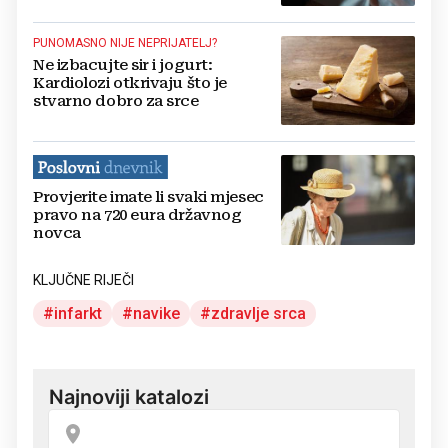
PUNOMASNO NIJE NEPRIJATELJ?
Ne izbacujte sir i jogurt:
Kardiolozi otkrivaju što je
stvarno dobro za srce
Provjerite imate li svaki mjesec
pravo na 720 eura državnog
novca
KLJUČNE RIJEČI
infarkt
navike
zdravlje srca