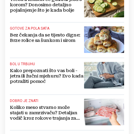
korom? Donosimo detaljno
pojašnjenje što je kada bolje
GOTOVE ZA POLA SATA
Bez čekanja da se tijesto digne:
Brze rolice sa šunkom i sirom
BOL U TRBUHU
Kako prepoznati što vas boli -
jetra ili žučni mjehuru? Evo kada
potražiti pomoć
DOBRO JE ZNATI
Koliko meso stvarno može
stajati u zamrzivaču? Detaljan
vodič kroz rokove trajanja za
sve vrste mesa