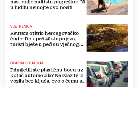
nas i dalje radi istu pogrešku: ‘Ni
u ludilu nemojte ovo nositi‘
VJETRENICA
Reuters otkrio hercegovačko
čudo: Dok prži 40 stupnjeva,
turisti bježe u pećinu vječnog
hlada
OPASNA SITUACIJA
Primijetili ste plastičnu bocu uz
kotač automobila? Ne izlazite iz
vozila bez ključa, evo o čemu se
radi
OD BOJNOG POLJA DO VISOKE MODE
Čudesan put kravate: Kako je
rubac hrvatskih vojnika postao
globalni simbol moći i elegancije
VODIČ ZA PREHRANU NA VRUĆINAMA