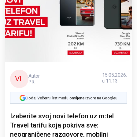
15.05.2026.
Autor
VL
u 11:13
PR
Dodaj Večernji list među omiljene izvore na Googleu
Izaberite svoj novi telefon uz m:tel
Travel tarifu koja pokriva sve:
neograničene razgovore, mobilni