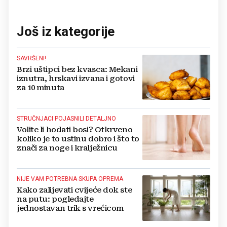
Još iz kategorije
SAVRŠENI!
Brzi uštipci bez kvasca: Mekani
iznutra, hrskavi izvana i gotovi
za 10 minuta
STRUČNJACI POJASNILI DETALJNO
Volite li hodati bosi? Otkrveno
koliko je to ustinu dobro i što to
znači za noge i kralježnicu
NIJE VAM POTREBNA SKUPA OPREMA
Kako zalijevati cvijeće dok ste
na putu: pogledajte
jednostavan trik s vrećicom