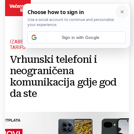
BiH
Sign in with Google
IZABERITE SVOJ NOVI TELEFON I M:TEL TRAVEL
TARIFU
Vrhunski telefoni i
neograničena
komunikacija gdje god
da ste