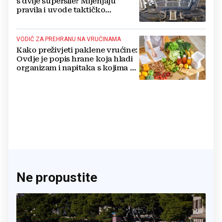
s dvije supersile? Mijenjaju
pravila i uvode taktičko
nuklearno oružje
VODIČ ZA PREHRANU NA VRUĆINAMA
Kako preživjeti paklene vrućine:
Ovdje je popis hrane koja hladi
organizam i napitaka s kojima si
činite 'medvjeđu uslugu'
Ne propustite