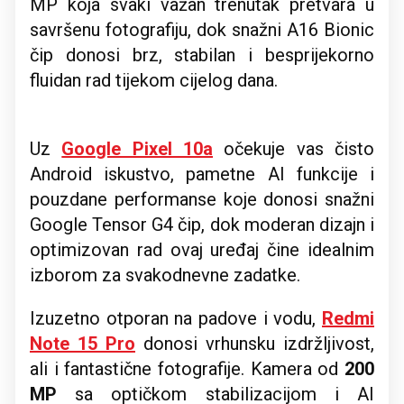
MP koja svaki važan trenutak pretvara u
savršenu fotografiju, dok snažni A16 Bionic
čip donosi brz, stabilan i besprijekorno
fluidan rad tijekom cijelog dana.
Uz
Google Pixel 10a
očekuje vas čisto
Android iskustvo, pametne AI funkcije i
pouzdane performanse koje donosi snažni
Google Tensor G4 čip, dok moderan dizajn i
optimizovan rad ovaj uređaj čine idealnim
izborom za svakodnevne zadatke.
Izuzetno otporan na padove i vodu,
Redmi
Note 15 Pro
donosi vrhunsku izdržljivost,
ali i fantastične fotografije. Kamera od
200
MP
sa optičkom stabilizacijom i AI