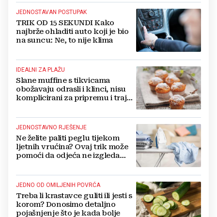
JEDNOSTAVAN POSTUPAK
TRIK OD 15 SEKUNDI Kako
najbrže ohladiti auto koji je bio
na suncu: Ne, to nije klima
IDEALNI ZA PLAŽU
Slane muffine s tikvicama
obožavaju odrasli i klinci, nisu
komplicirani za pripremu i traju
danima
JEDNOSTAVNO RJEŠENJE
Ne želite paliti peglu tijekom
ljetnih vrućina? Ovaj trik može
pomoći da odjeća ne izgleda
zgužvano
JEDNO OD OMILJENIH POVRĆA
Treba li krastavce guliti ili jesti s
korom? Donosimo detaljno
pojašnjenje što je kada bolje