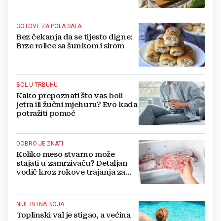
GOTOVE ZA POLA SATA
Bez čekanja da se tijesto digne:
Brze rolice sa šunkom i sirom
BOL U TRBUHU
Kako prepoznati što vas boli -
jetra ili žučni mjehuru? Evo kada
potražiti pomoć
DOBRO JE ZNATI
Koliko meso stvarno može
stajati u zamrzivaču? Detaljan
vodič kroz rokove trajanja za
sve vrste mesa
NIJE BITNA BOJA
Toplinski val je stigao, a većina