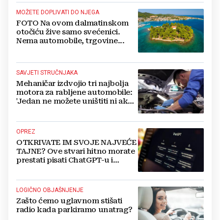
MOŽETE DOPLIVATI DO NJEGA
FOTO Na ovom dalmatinskom
otočiću žive samo svećenici.
Nema automobile, trgovine...
SAVJETI STRUČNJAKA
Mehaničar izdvojio tri najbolja
motora za rabljene automobile:
'Jedan ne možete uništiti ni ako
pokušate'
OPREZ
OTKRIVATE IM SVOJE NAJVEĆE
TAJNE? Ove stvari hitno morate
prestati pisati ChatGPT-u i
umjetnoj inteligenciji
LOGIČNO OBJAŠNJENJE
Zašto ćemo uglavnom stišati
radio kada parkiramo unatrag?