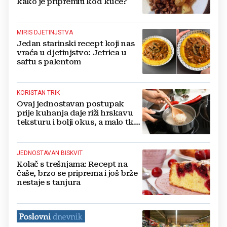
kako je pripremiti kod kuće?
MIRIS DJETINJSTVA
Jedan starinski recept koji nas
vraća u djetinjstvo: Jetrica u
saftu s palentom
KORISTAN TRIK
Ovaj jednostavan postupak
prije kuhanja daje riži hrskavu
teksturu i bolji okus, a malo tko
ga koristi
JEDNOSTAVAN BISKVIT
Kolač s trešnjama: Recept na
čaše, brzo se priprema i još brže
nestaje s tanjura