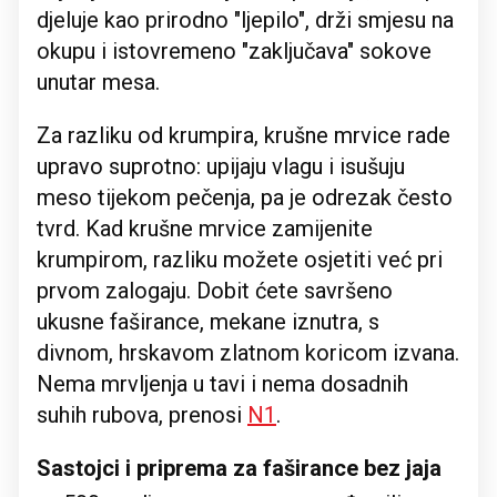
djeluje kao prirodno "ljepilo", drži smjesu na
okupu i istovremeno "zaključava" sokove
unutar mesa.
Za razliku od krumpira, krušne mrvice rade
upravo suprotno: upijaju vlagu i isušuju
meso tijekom pečenja, pa je odrezak često
tvrd. Kad krušne mrvice zamijenite
krumpirom, razliku možete osjetiti već pri
prvom zalogaju. Dobit ćete savršeno
ukusne faširance, mekane iznutra, s
divnom, hrskavom zlatnom koricom izvana.
Nema mrvljenja u tavi i nema dosadnih
suhih rubova, prenosi
N1
.
Sastojci i priprema za faširance bez jaja