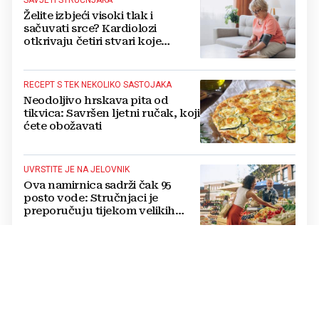
Želite izbjeći visoki tlak i
sačuvati srce? Kardiolozi
otkrivaju četiri stvari koje
obavezno trebate izbaciti iz
večernje rutine
RECEPT S TEK NEKOLIKO SASTOJAKA
Neodoljivo hrskava pita od
tikvica: Savršen ljetni ručak, koji
ćete obožavati
UVRSTITE JE NA JELOVNIK
Ova namirnica sadrži čak 95
posto vode: Stručnjaci je
preporučuju tijekom velikih
vrućina
UREĐAJI KOJI CRPE STRUJU
Ovo su tihi kradljivci energije:
Zbog njih račun za struju raste,
evo što trebate učiniti