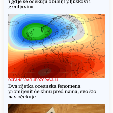
i gdje se očekuju obilniji pljuskovi i
grmljavina
OCEANOGRAFI UPOZORAVAJU
Dva rijetka oceanska fenomena
promijenit će zimu pred nama, evo što
nas očekuje