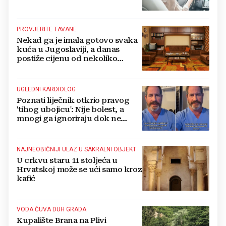
PROVJERITE TAVANE
Nekad ga je imala gotovo svaka
kuća u Jugoslaviji, a danas
postiže cijenu od nekoliko
stotina eura
UGLEDNI KARDIOLOG
Poznati liječnik otkrio pravog
'tihog ubojicu': Nije bolest, a
mnogi ga ignoriraju dok ne
bude prekasno
NAJNEOBIČNIJI ULAZ U SAKRALNI OBJEKT
U crkvu staru 11 stoljeća u
Hrvatskoj može se ući samo kroz
kafić
VODA ČUVA DUH GRADA
Kupalište Brana na Plivi