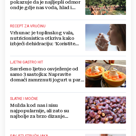
pokazuje da je najljepši odmor
ondje gdje nas voda, hlad i
smijeh djece iznenade
RECEPT ZA VRUĆINU
Vrhunac je toplinskog vala,
nutricionistica otkriva kako
izbjeći dehidraciju: ‘Koristite
formulu 2.4 puta 80...‘
LJETNI GASTRO HIT
Savršeno ljetno osvježenje od
samo 3 sastojka: Napravite
domaći zamrznuti jogurt u par
jednostavnih koraka
SLATKE I MOĆNE
Možda kod nas i nisu
najpopularnije, ali zato su
najbolje za brzo dizanje
energije. Još i štite probavu,
jedite ih češće
SAVJETI STRUČNJAKA