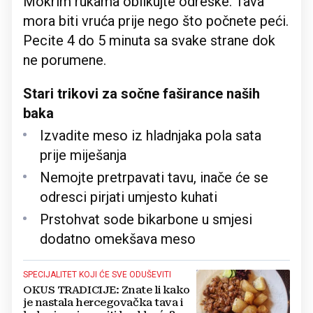
Mokrim rukama oblikujte odreske. Tava
mora biti vruća prije nego što počnete peći.
Pecite 4 do 5 minuta sa svake strane dok
ne porumene.
Stari trikovi za sočne faširance naših
baka
Izvadite meso iz hladnjaka pola sata
prije miješanja
Nemojte pretrpavati tavu, inače će se
odresci pirjati umjesto kuhati
Prstohvat sode bikarbone u smjesi
dodatno omekšava meso
SPECIJALITET KOJI ĆE SVE ODUŠEVITI
OKUS TRADICIJE: Znate li kako
je nastala hercegovačka tava i