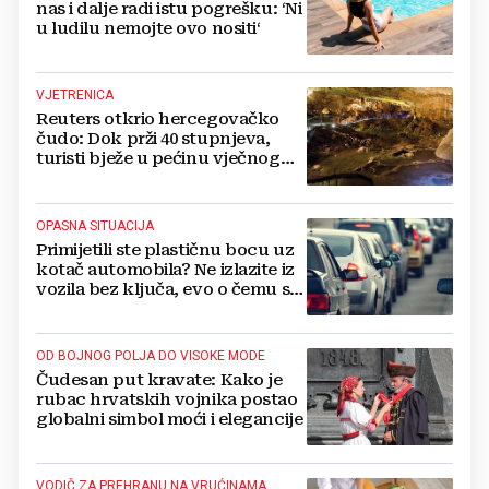
nas i dalje radi istu pogrešku: ‘Ni
u ludilu nemojte ovo nositi‘
VJETRENICA
Reuters otkrio hercegovačko
čudo: Dok prži 40 stupnjeva,
turisti bježe u pećinu vječnog
hlada
OPASNA SITUACIJA
Primijetili ste plastičnu bocu uz
kotač automobila? Ne izlazite iz
vozila bez ključa, evo o čemu se
radi
OD BOJNOG POLJA DO VISOKE MODE
Čudesan put kravate: Kako je
rubac hrvatskih vojnika postao
globalni simbol moći i elegancije
VODIČ ZA PREHRANU NA VRUĆINAMA