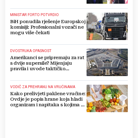
MINISTAR FORTO POTVRDIO
BiH ponudila rješenje Europskoj
komisiji: Profesionalni vozači ne
mogu više čekati
DVOSTRUKA OPASNOST
Amerikanci se pripremaju za rat
s dvije supersile? Mijenjaju
pravila i uvode taktičko
nuklearno oružje
VODIČ ZA PREHRANU NA VRUĆINAMA
Kako preživjeti paklene vrućine:
Ovdje je popis hrane koja hladi
organizam i napitaka s kojima si
činite 'medvjeđu uslugu'