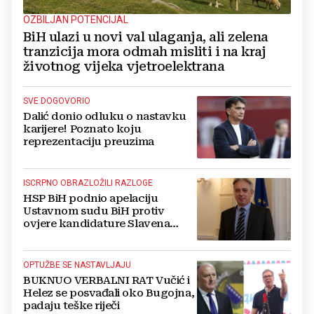
OZBILJAN POTENCIJAL
BiH ulazi u novi val ulaganja, ali zelena
tranzicija mora odmah misliti i na kraj
životnog vijeka vjetroelektrana
SVE DOGOVORIO
Dalić donio odluku o nastavku
karijere! Poznato koju
reprezentaciju preuzima
ISCRPNO OBRAZLOŽILI RAZLOGE
HSP BiH podnio apelaciju
Ustavnom sudu BiH protiv
ovjere kandidature Slavena
Kovačevića
OPTUŽBE SE NASTAVLJAJU
BUKNUO VERBALNI RAT Vučić i
Helez se posvađali oko Bugojna,
padaju teške riječi