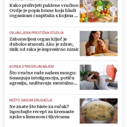
Kako preživjeti paklene vrućine:
Ovdje je popis hrane koja hladi
organizam i napitaka s kojima si
činite 'medvjeđu uslugu'
OBJAVLJENA PRESTIŽNA STUDIJA
Zaboravljeni organ ključ je
duboke starosti. Ako je zdrav,
rizik od raka je impresivno nizak
BORBA S PREGRIJAVANJEM
Što vrućne rade našem mozgu:
Smanjuju inteligenciju, potiču
agresiju, uništavaju mentalno
zdravlje...
NEŠTO SASVIM DRUGAČIJE
Ne znate što biste za ručak?
Isprobajte recept za kremaste
njoke s limunom i tikvicama