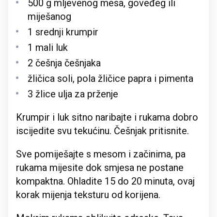
500 g mljevenog mesa, goveđeg ili
miješanog
1 srednji krumpir
1 mali luk
2 češnja češnjaka
žličica soli, pola žličice papra i pimenta
3 žlice ulja za prženje
Krumpir i luk sitno naribajte i rukama dobro
iscijedite svu tekućinu. Češnjak pritisnite.
Sve pomiješajte s mesom i začinima, pa
rukama mijesite dok smjesa ne postane
kompaktna. Ohladite 15 do 20 minuta, ovaj
korak mijenja teksturu od korijena.