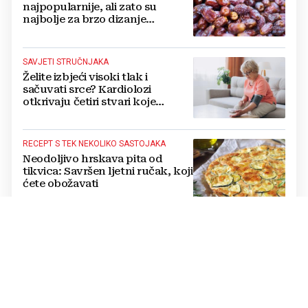
najpopularnije, ali zato su
najbolje za brzo dizanje
energije. Još i štite probavu,
jedite ih češće
SAVJETI STRUČNJAKA
Želite izbjeći visoki tlak i
sačuvati srce? Kardiolozi
otkrivaju četiri stvari koje
obavezno trebate izbaciti iz
večernje rutine
RECEPT S TEK NEKOLIKO SASTOJAKA
Neodoljivo hrskava pita od
tikvica: Savršen ljetni ručak, koji
ćete obožavati
UVRSTITE JE NA JELOVNIK
Ova namirnica sadrži čak 95
posto vode: Stručnjaci je
preporučuju tijekom velikih
vrućina
UREĐAJI KOJI CRPE STRUJU