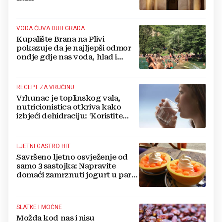
VODA ČUVA DUH GRADA
Kupalište Brana na Plivi
pokazuje da je najljepši odmor
ondje gdje nas voda, hlad i
smijeh djece iznenade
RECEPT ZA VRUĆINU
Vrhunac je toplinskog vala,
nutricionistica otkriva kako
izbjeći dehidraciju: ‘Koristite
formulu 2.4 puta 80...‘
LJETNI GASTRO HIT
Savršeno ljetno osvježenje od
samo 3 sastojka: Napravite
domaći zamrznuti jogurt u par
jednostavnih koraka
SLATKE I MOĆNE
Možda kod nas i nisu