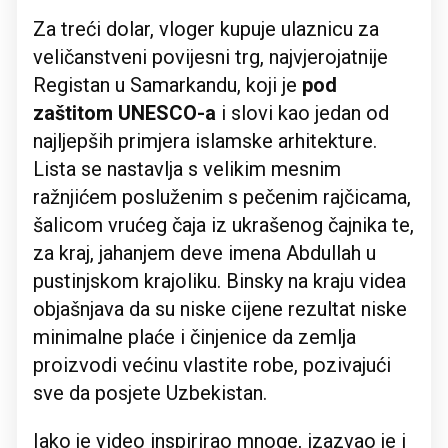
Za treći dolar, vloger kupuje ulaznicu za
veličanstveni povijesni trg, najvjerojatnije
Registan u Samarkandu, koji je
pod
zaštitom UNESCO-a
i slovi kao jedan od
najljepših primjera islamske arhitekture.
Lista se nastavlja s velikim mesnim
ražnjićem posluženim s pečenim rajčicama,
šalicom vrućeg čaja iz ukrašenog čajnika te,
za kraj, jahanjem deve imena Abdullah u
pustinjskom krajoliku. Binsky na kraju videa
objašnjava da su niske cijene rezultat niske
minimalne plaće i činjenice da zemlja
proizvodi većinu vlastite robe, pozivajući
sve da posjete Uzbekistan.
Iako je video inspirirao mnoge, izazvao je i