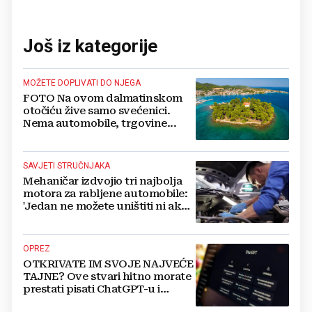
Još iz kategorije
MOŽETE DOPLIVATI DO NJEGA
FOTO Na ovom dalmatinskom
otočiću žive samo svećenici.
Nema automobile, trgovine...
SAVJETI STRUČNJAKA
Mehaničar izdvojio tri najbolja
motora za rabljene automobile:
'Jedan ne možete uništiti ni ako
pokušate'
OPREZ
OTKRIVATE IM SVOJE NAJVEĆE
TAJNE? Ove stvari hitno morate
prestati pisati ChatGPT-u i
umjetnoj inteligenciji