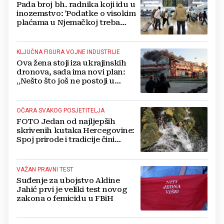
Pada broj bh. radnika koji idu u
inozemstvo: 'Podatke o visokim
plaćama u Njemačkoj treba
gledati s rezervom'
KLJUČNA FIGURA VOJNE INDUSTRIJE
Ova žena stoji iza ukrajinskih
dronova, sada ima novi plan:
„Nešto što još ne postoji u
svijetu“
OČARA SVAKOG POSJETITELJA
FOTO Jedan od najljepših
skrivenih kutaka Hercegovine:
Spoj prirode i tradicije čini
Koćušu jedinstvenom
destinacijom
VAŽAN PRAVNI TEST
Suđenje za ubojstvo Aldine
Jahić prvi je veliki test novog
zakona o femicidu u FBiH