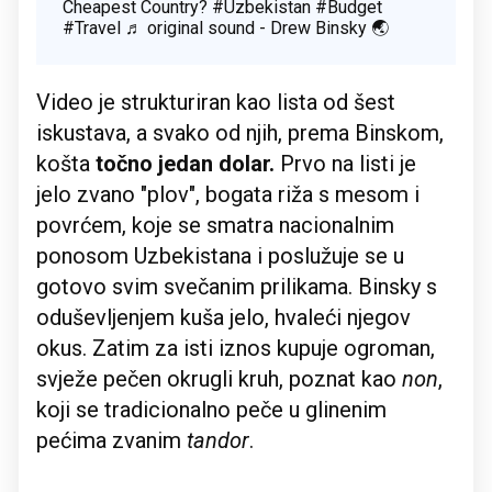
Cheapest Country?
#Uzbekistan
#Budget
#Travel
♬ original sound - Drew Binsky 🌏
Video je strukturiran kao lista od šest
iskustava, a svako od njih, prema Binskom,
košta
točno jedan dolar.
Prvo na listi je
jelo zvano "plov", bogata riža s mesom i
povrćem, koje se smatra nacionalnim
ponosom Uzbekistana i poslužuje se u
gotovo svim svečanim prilikama. Binsky s
oduševljenjem kuša jelo, hvaleći njegov
okus. Zatim za isti iznos kupuje ogroman,
svježe pečen okrugli kruh, poznat kao
non
,
koji se tradicionalno peče u glinenim
pećima zvanim
tandor
.