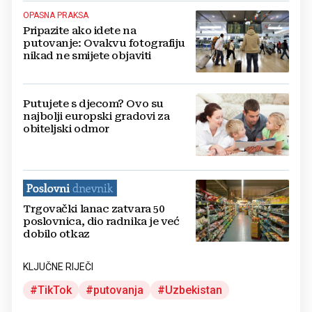
OPASNA PRAKSA
Pripazite ako idete na
putovanje: Ovakvu fotografiju
nikad ne smijete objaviti
Putujete s djecom? Ovo su
najbolji europski gradovi za
obiteljski odmor
Trgovački lanac zatvara 50
poslovnica, dio radnika je već
dobilo otkaz
KLJUČNE RIJEČI
TikTok
putovanja
Uzbekistan