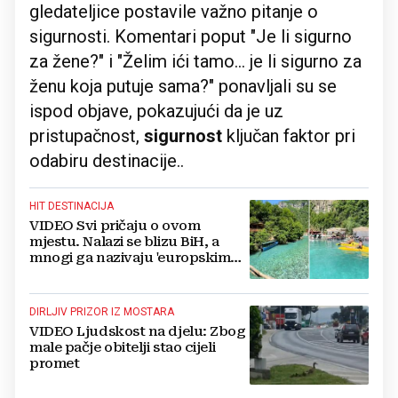
gledateljice postavile važno pitanje o
sigurnosti. Komentari poput "Je li sigurno
za žene?" i "Želim ići tamo... je li sigurno za
ženu koja putuje sama?" ponavljali su se
ispod objave, pokazujući da je uz
pristupačnost,
sigurnost
ključan faktor pri
odabiru destinacije..
HIT DESTINACIJA
VIDEO Svi pričaju o ovom
mjestu. Nalazi se blizu BiH, a
mnogi ga nazivaju 'europskim
Tajlandom'
DIRLJIV PRIZOR IZ MOSTARA
VIDEO Ljudskost na djelu: Zbog
male pačje obitelji stao cijeli
promet