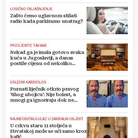
LOGIČNO OBJAŠNJENJE
Zašto ćemo uglavnom stišati
radio kada parkiramo unatrag?
PROVJERITE TAVANE
Nekad ga je imala gotovo svaka
kuća u Jugoslaviji, a danas
postiže cijenu od nekoliko
stotina eura
UGLEDNI KARDIOLOG
Poznati liječnik otkrio pravog
'tihog ubojicu': Nije bolest, a
mnogi ga ignoriraju dok ne
bude prekasno
NAJNEOBIČNIJI ULAZ U SAKRALNI OBJEKT
U crkvu staru 11 stoljeća u
Hrvatskoj može se ući samo kroz
kafić