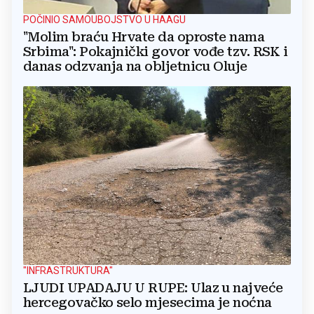
POČINIO SAMOUBOJSTVO U HAAGU
"Molim braću Hrvate da oproste nama
Srbima": Pokajnički govor vođe tzv. RSK i
danas odzvanja na obljetnicu Oluje
"INFRASTRUKTURA"
LJUDI UPADAJU U RUPE: Ulaz u najveće
hercegovačko selo mjesecima je noćna