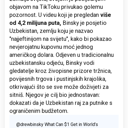
objavom na TikToku privukao golemu
pozornost. U videu koji je pregledan
više
od 4,2 milijuna puta,
Binsky je posjetio
Uzbekistan, zemlju koju je nazvao
"najjeftinijom na svijetu", kako bi pokazao
nevjerojatnu kupovnu moć jednog
američkog dolara. Odjeven u tradicionalnu
uzbekistansku odjeću, Binsky vodi
gledatelje kroz živopisne prizore tržnica,
povijesnih trgova i pustinjskih krajolika,
otkrivajući što se sve može doživjeti za
sitniš. Njegov je cilj bio jednostavan:
dokazati da je Uzbekistan raj za putnike s
ograničenim budžetom.
@drewbinsky
What Can $1 Get in World’s