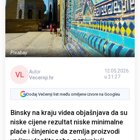
Pixabay
12.05.2026.
Autor
VL
u 21:27
Vecernji.hr
Dodaj Večernji list među omiljene izvore na Googleu
Binsky na kraju videa objašnjava da su
niske cijene rezultat niske minimalne
plaće i činjenice da zemlja proizvodi