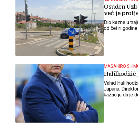
Osuđen Uzbe
već je protj
Dio kazne u traj
od četiri godin
MASAHIRO SHIM
Halilhodžić 
Vahid Halilhodž
Japana. Direkt
kazao je da je d