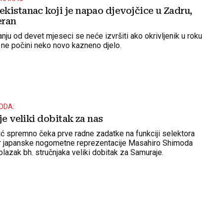
kistanac koji je napao djevojčice u Zadru,
eran
anju od devet mjeseci se neće izvršiti ako okrivljenik u roku
e ne počini neko novo kazneno djelo.
ODA:
je veliki dobitak za nas
ić spremno čeka prve radne zadatke na funkciji selektora
or japanske nogometne reprezentacije Masahiro Shimoda
olazak bh. stručnjaka veliki dobitak za Samuraje.