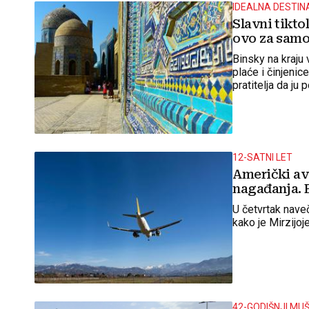
IDEALNA DESTIN
Slavni tiktok
ovo za samo
Binsky na kraju 
plaće i činjenic
pratitelja da ju 
12-SATNI LET
Američki avi
nagađanja. 
U četvrtak nave
kako je Mirzijo
42-GODIŠNJI MU