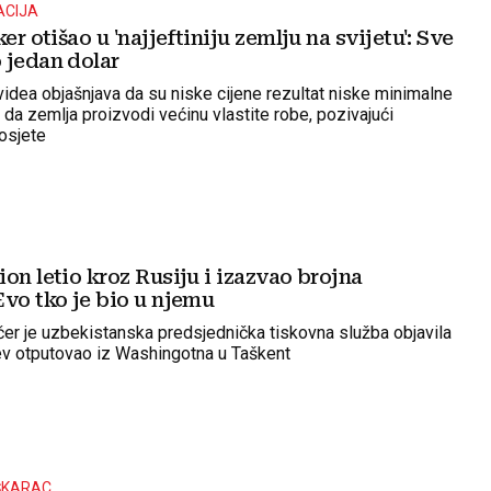
ACIJA
er otišao u 'najjeftiniju zemlju na svijetu': Sve
 jedan dolar
videa objašnjava da su niske cijene rezultat niske minimalne
e da zemlja proizvodi većinu vlastite robe, pozivajući
posjete
on letio kroz Rusiju i izazvao brojna
Evo tko je bio u njemu
čer je uzbekistanska predsjednička tiskovna služba objavila
jev otputovao iz Washingotna u Taškent
ŠKARAC