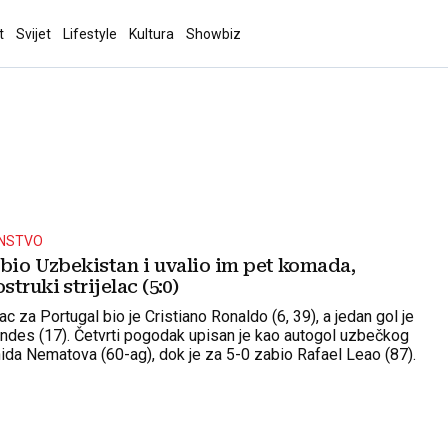
t
Svijet
Lifestyle
Kultura
Showbiz
ENSTVO
zbio Uzbekistan i uvalio im pet komada,
truki strijelac (5:0)
lac za Portugal bio je Cristiano Ronaldo (6, 39), a jedan gol je
des (17). Četvrti pogodak upisan je kao autogol uzbečkog
ida Nematova (60-ag), dok je za 5-0 zabio Rafael Leao (87).