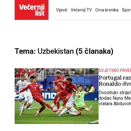
Vijesti
Večernji TV
Crna kronika
Spor
Tema:
Uzbekistan
(5 članaka)
SVJETSKO PRV
Portugal ra
Ronaldo dvos
Dvostruki strije
dodao Nuno Men
vratara Abduvoh