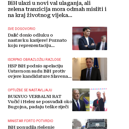
BiH ulazi u novi val ulaganja, ali
zelena tranzicija mora odmah misliti i
na kraj životnog vijeka
vjetroelektrana
SVE DOGOVORIO
Dalić donio odluku o
nastavku karijere! Poznato
koju reprezentaciju
preuzima
ISCRPNO OBRAZLOŽILI RAZLOGE
HSP BiH podnio apelaciju
Ustavnom sudu BiH protiv
ovjere kandidature Slavena
Kovačevića
OPTUŽBE SE NASTAVLJAJU
BUKNUO VERBALNI RAT
Vučić i Helez se posvađali oko
Bugojna, padaju teške riječi
MINISTAR FORTO POTVRDIO
BiH ponudila rješenje