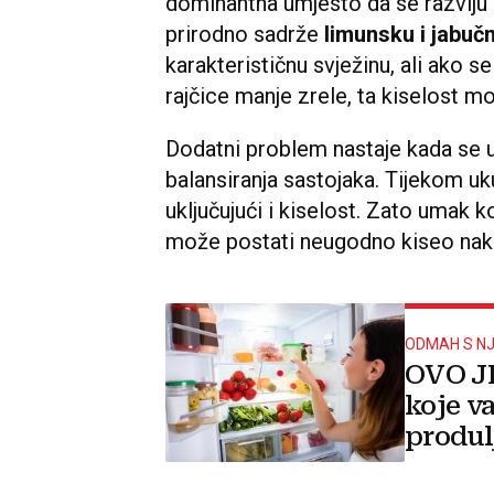
dominantna umjesto da se razviju 
prirodno sadrže
limunsku i jabučn
karakterističnu svježinu, ali ako s
rajčice manje zrele, ta kiselost m
Dodatni problem nastaje kada se 
balansiranja sastojaka. Tijekom uk
uključujući i kiselost. Zato umak k
može postati neugodno kiseo nako
ODMAH S NJ
OVO JE
koje v
produl