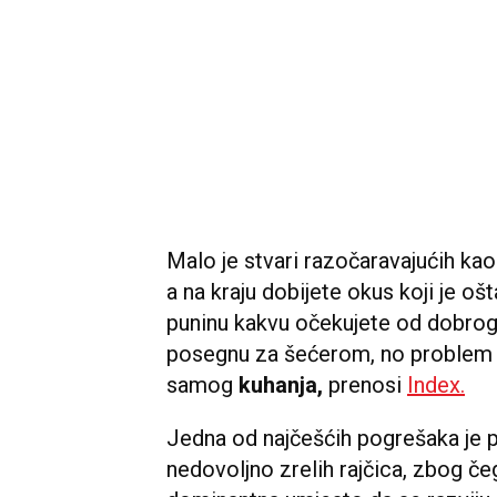
Malo je stvari razočaravajućih ka
a na kraju dobijete okus koji je o
puninu kakvu očekujete od dobro
posegnu za šećerom, no problem č
samog
kuhanja,
prenosi
Index.
Jedna od najčešćih pogrešaka je p
nedovoljno zrelih rajčica, zbog če