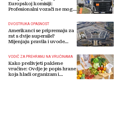
Europskoj komisiji:
Profesionalni vozači ne mogu
više čekati
DVOSTRUKA OPASNOST
Amerikanci se pripremaju za
rat s dvije supersile?
Mijenjaju pravila i uvode
taktičko nuklearno oružje
VODIČ ZA PREHRANU NA VRUĆINAMA
Kako preživjeti paklene
vrućine: Ovdje je popis hrane
koja hladi organizam i
napitaka s kojima si činite
'medvjeđu uslugu'