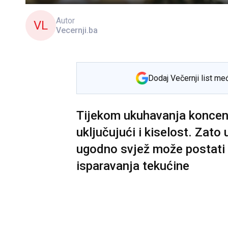
Autor
VL
Vecernji.ba
Dodaj Večernji list me
Tijekom ukuhavanja koncentr
uključujući i kiselost. Zato
ugodno svjež može postati
isparavanja tekućine