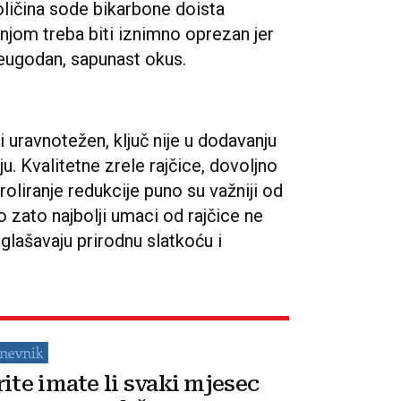
oličina sode bikarbone doista
s njom treba biti iznimno oprezan jer
neugodan, sapunast okus.
i uravnotežen, ključ nije u dodavanju
ju. Kvalitetne zrele rajčice, dovoljno
roliranje redukcije puno su važniji od
o zato najbolji umaci od rajčice ne
aglašavaju prirodnu slatkoću i
rite imate li svaki mjesec