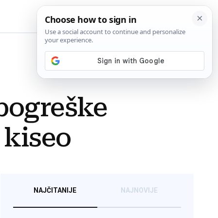
BiH
 pogreške
 kiseo
NAJČITANIJE
NAJNOVIJE