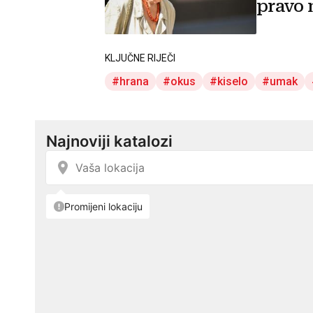
pravo 
KLJUČNE RIJEČI
hrana
okus
kiselo
umak