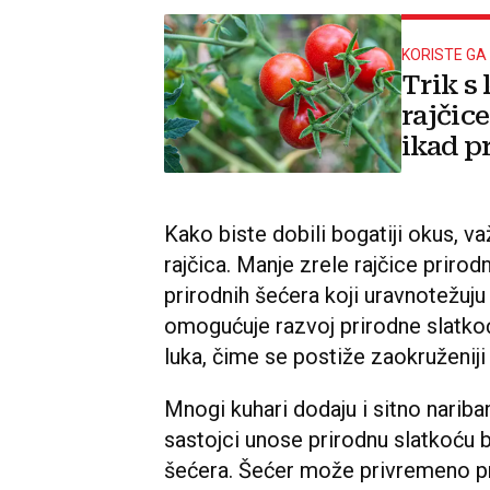
KORISTE GA 
Trik s
rajčice
ikad pr
Kako biste dobili bogatiji okus, važ
rajčica. Manje zrele rajčice prirodn
prirodnih šećera koji uravnotežuju
omogućuje razvoj prirodne slatkoće
luka, čime se postiže zaokruženij
Mnogi kuhari dodaju i sitno nariban
sastojci unose prirodnu slatkoću
šećera. Šećer može privremeno prikr