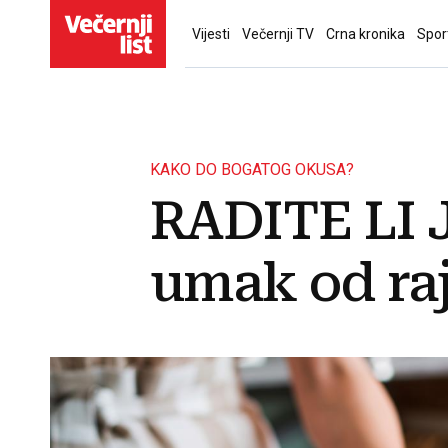
Vijesti
Večernji TV
Crna kronika
Spor
KAKO DO BOGATOG OKUSA?
RADITE LI J
umak od raj