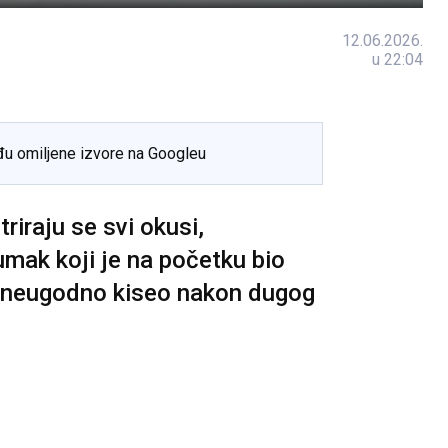
12.06.2026.
u 22:04
đu omiljene izvore na Googleu
iraju se svi okusi,
 umak koji je na početku bio
 neugodno kiseo nakon dugog