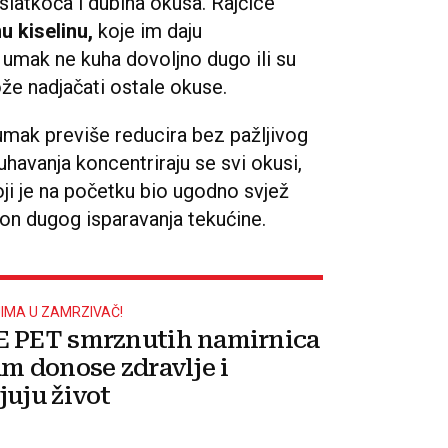
slatkoća i dubina okusa. Rajčice
u kiselinu,
koje im daju
e umak ne kuha dovoljno dugo ili su
ože nadjačati ostale okuse.
umak previše reducira bez pažljivog
uhavanja koncentriraju se svi okusi,
oji je na početku bio ugodno svjež
n dugog isparavanja tekućine.
IMA U ZAMRZIVAČ!
 PET smrznutih namirnica
am donose zdravlje i
juju život