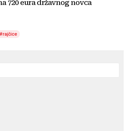
na 720 eura državnog novca
rajčice