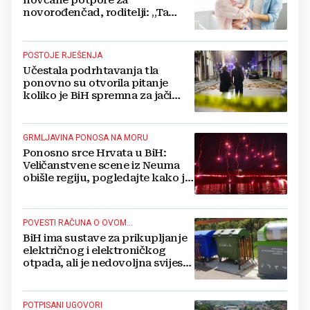
novčane potpore za
novorođenčad, roditelji: „Ta
pomoć nam je itekako
potrebna“
POSTOJE RJEŠENJA
Učestala podrhtavanja tla
ponovno su otvorila pitanje
koliko je BiH spremna za jači
potres
GRMLJAVINA PONOSA NA MORU
Ponosno srce Hrvata u BiH:
Veličanstvene scene iz Neuma
obišle regiju, pogledajte kako je
proslavljena "Oluja"
POVESTI RAČUNA O OVOM...
BiH ima sustave za prikupljanje
električnog i elektroničkog
otpada, ali je nedovoljna svijest
najveći problem
POTPISANI UGOVORI