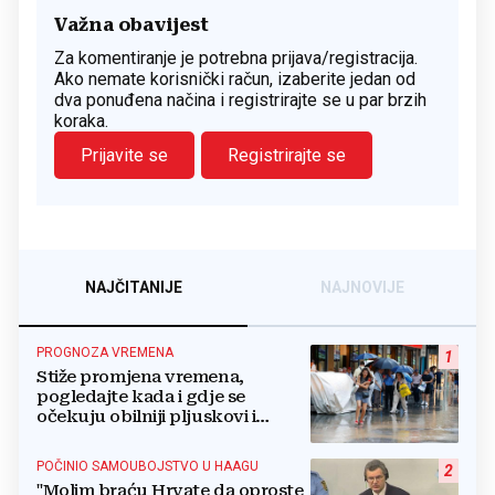
Važna obavijest
Za komentiranje je potrebna prijava/registracija.
Ako nemate korisnički račun, izaberite jedan od
dva ponuđena načina i registrirajte se u par brzih
koraka.
Prijavite se
Registrirajte se
NAJČITANIJE
NAJNOVIJE
PROGNOZA VREMENA
1
Stiže promjena vremena,
pogledajte kada i gdje se
očekuju obilniji pljuskovi i
grmljavina
POČINIO SAMOUBOJSTVO U HAAGU
2
"Molim braću Hrvate da oproste