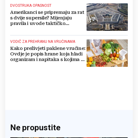
DVOSTRUKA OPASNOST
Amerikanci se pripremaju za rat
s dvije supersile? Mijenjaju
pravila i uvode taktičko
nuklearno oružje
VODIČ ZA PREHRANU NA VRUĆINAMA
Kako preživjeti paklene vrućine:
Ovdje je popis hrane koja hladi
organizam i napitaka s kojima si
činite 'medvjeđu uslugu'
Ne propustite