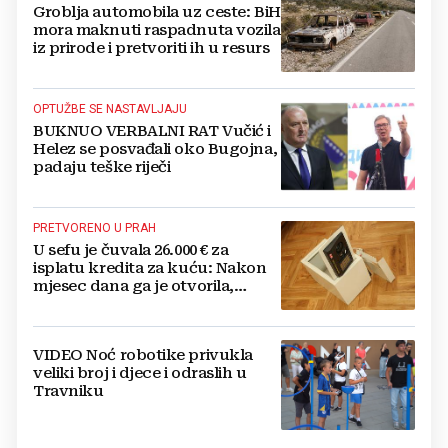
Groblja automobila uz ceste: BiH
mora maknuti raspadnuta vozila
iz prirode i pretvoriti ih u resurs
OPTUŽBE SE NASTAVLJAJU
BUKNUO VERBALNI RAT Vučić i
Helez se posvađali oko Bugojna,
padaju teške riječi
PRETVORENO U PRAH
U sefu je čuvala 26.000 € za
isplatu kredita za kuću: Nakon
mjesec dana ga je otvorila,
pozlilo joj je
VIDEO Noć robotike privukla
veliki broj i djece i odraslih u
Travniku