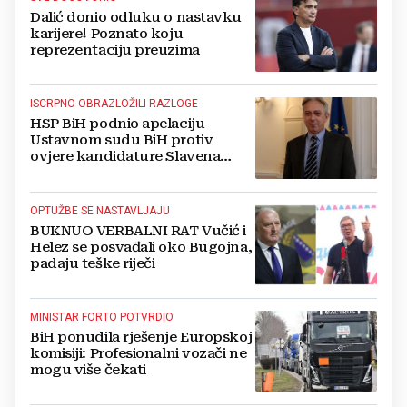
Dalić donio odluku o nastavku
karijere! Poznato koju
reprezentaciju preuzima
ISCRPNO OBRAZLOŽILI RAZLOGE
HSP BiH podnio apelaciju
Ustavnom sudu BiH protiv
ovjere kandidature Slavena
Kovačevića
OPTUŽBE SE NASTAVLJAJU
BUKNUO VERBALNI RAT Vučić i
Helez se posvađali oko Bugojna,
padaju teške riječi
MINISTAR FORTO POTVRDIO
BiH ponudila rješenje Europskoj
komisiji: Profesionalni vozači ne
mogu više čekati