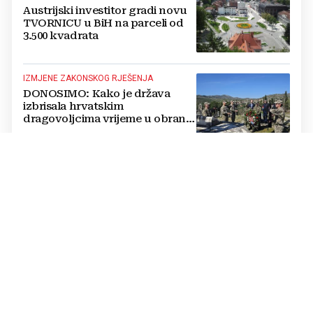
Austrijski investitor gradi novu
TVORNICU u BiH na parceli od
3.500 kvadrata
IZMJENE ZAKONSKOG RJEŠENJA
DONOSIMO: Kako je država
izbrisala hrvatskim
dragovoljcima vrijeme u obrani
BiH
POSTOJE NAČINI
BiH mora ubrzati zelenu
tranziciju, ali tako da ljudi ne
postanu kolateralna šteta
PRIPREMA ZA 4. LISTOPADA
Kako ćemo glasati na Općim
izborima 2026? SIP objavio izgled
prvih glasačkih listića