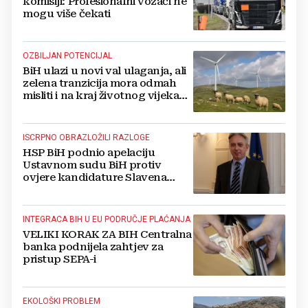
komisiji: Profesionalni vozači ne
mogu više čekati
OZBILJAN POTENCIJAL
BiH ulazi u novi val ulaganja, ali
zelena tranzicija mora odmah
misliti i na kraj životnog vijeka
vjetroelektrana
ISCRPNO OBRAZLOŽILI RAZLOGE
HSP BiH podnio apelaciju
Ustavnom sudu BiH protiv
ovjere kandidature Slavena
Kovačevića
INTEGRACA BIH U EU PODRUČJE PLAĆANJA
VELIKI KORAK ZA BIH Centralna
banka podnijela zahtjev za
pristup SEPA-i
EKOLOŠKI PROBLEM