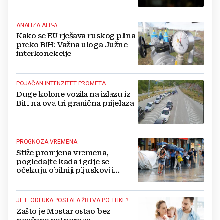
kompanije
ANALIZA AFP-A
Kako se EU rješava ruskog plina
preko BiH: Važna uloga Južne
interkonekcije
POJAČAN INTENZITET PROMETA
Duge kolone vozila na izlazu iz
BiH na ova tri granična prijelaza
PROGNOZA VREMENA
Stiže promjena vremena,
pogledajte kada i gdje se
očekuju obilniji pljuskovi i
grmljavina
JE LI ODLUKA POSTALA ŽRTVA POLITIKE?
Zašto je Mostar ostao bez