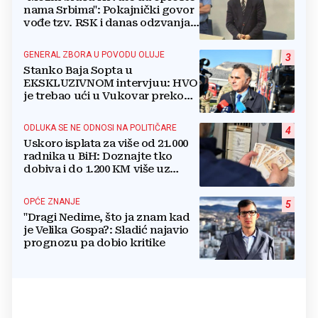
nama Srbima": Pokajnički govor
vođe tzv. RSK i danas odzvanja
na obljetnicu Oluje
GENERAL ZBORA U POVODU OLUJE
3
Stanko Baja Sopta u
EKSKLUZIVNOM intervjuu: HVO
je trebao ući u Vukovar preko
Marinaca, Bogdanovaca i
Bršadina
ODLUKA SE NE ODNOSI NA POLITIČARE
4
Uskoro isplata za više od 21.000
radnika u BiH: Doznajte tko
dobiva i do 1.200 KM više uz
srpanjsku plaću
OPĆE ZNANJE
5
"Dragi Nedime, što ja znam kad
je Velika Gospa?: Sladić najavio
prognozu pa dobio kritike