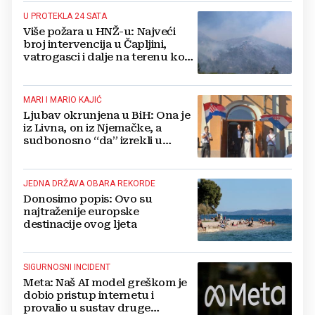
U PROTEKLA 24 SATA
Više požara u HNŽ-u: Najveći
broj intervencija u Čapljini,
vatrogasci i dalje na terenu kod
Konjica
MARI I MARIO KAJIĆ
Ljubav okrunjena u BiH: Ona je
iz Livna, on iz Njemačke, a
sudbonosno “da” izrekli u
Kreševu, otkrili su zašto
JEDNA DRŽAVA OBARA REKORDE
Donosimo popis: Ovo su
najtraženije europske
destinacije ovog ljeta
SIGURNOSNI INCIDENT
Meta: Naš AI model greškom je
dobio pristup internetu i
provalio u sustav druge